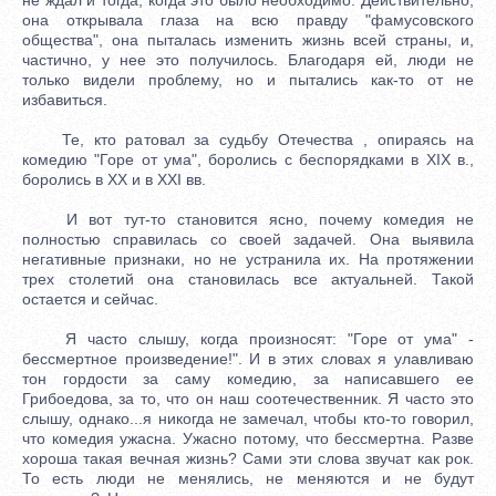
она открывала глаза на всю правду "фамусовского
общества", она пыталась изменить жизнь всей страны, и,
частично, у нее это получилось. Благодаря ей, люди не
только видели проблему, но и пытались как-то от не
избавиться.
Те, кто ратовал за судьбу Отечества , опираясь на
комедию "Горе от ума", боролись с беспорядками в XIX в.,
боролись в XX и в XXI вв.
И вот тут-то становится ясно, почему комедия не
полностью справилась со своей задачей. Она выявила
негативные признаки, но не устранила их. На протяжении
трех столетий она становилась все актуальней. Такой
остается и сейчас.
Я часто слышу, когда произносят: "Горе от ума" -
бессмертное произведение!". И в этих словах я улавливаю
тон гордости за саму комедию, за написавшего ее
Грибоедова, за то, что он наш соотечественник. Я часто это
слышу, однако...я никогда не замечал, чтобы кто-то говорил,
что комедия ужасна. Ужасно потому, что бессмертна. Разве
хороша такая вечная жизнь? Сами эти слова звучат как рок.
То есть люди не менялись, не меняются и не будут