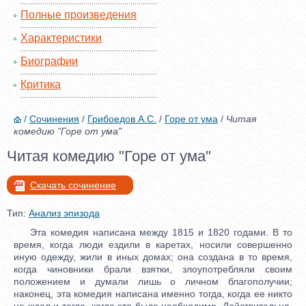
Полные произведения
Характеристики
Биографии
Критика
/
Сочинения
/
Грибоедов А.С.
/
Горе от ума
/
Читая
комедию "Горе от ума"
Читая комедию "Горе от ума"
Скачать сочинение
Тип:
Анализ эпизода
Эта комедия написана между 1815 и 1820 годами. В то
время, когда люди ездили в каретах, носили совершенно
иную одежду, жили в иных домах; она создана в то время,
когда чиновники брали взятки, злоупотребляли своим
положением и думали лишь о личном благополучии;
наконец, эта комедия написана именно тогда, когда ее никто
не ждал и тогда, когда это было необходимо. Действительно,