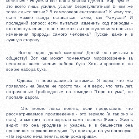
меняться? Неужели все наши усилия сделать мир лучше -
это всего лишь усилия, усилия безрезультатные! В чем же
тогда смысл жизни? В самосовершенствовании? К чему это,
если можно всегда оставаться таким, как Фамусов? И
последний вопрос: если пытаться изменить ход природы -
это преступление, то не является ли преступлением попытка
изменения природы самого человека? Пускай даже и в
лучшую сторону.
Вывод один: долой комедию! Долой ее призывы к
обществу! Вот как может поменяться мировоззрение за
несколько часов чтения набора букв. Хоть и красивого, но
все же набора букв.
Однако, я неисправимый оптимист. Я верю, что мы
появились на Земле не просто так, и я верю, что пять лет,
потраченные Грибоедовым на комедию "Горе от ума", не
пропали даром.
Это можно легко понять, если представить, что
рассматриваемое произведение - это зеркало (а так оно и
есть), и смотрит в это зеркало сама госпожа Жизнь. Жизнь
видит, что она уродлива и ужасна, и в бешенстве она
проклинает зеркало-комедию. Тут приходит на ум поговорка:
«На зеркало неча пенять, коли рожа крива».