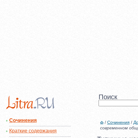
Поиск
Сочинения
/
Сочинения
/
До
современном общ
Краткие содержания