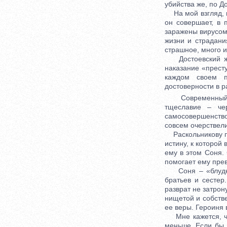
убийства же, по Д
На мой взгляд, в
он совершает, в 
заражены вирусом
жизни и страдани
страшное, много и
Достоевский жес
наказание «престу
каждом своем п
достоверности в 
Современный чел
тщеславие – че
самосовершенств
совсем очерствели
Раскольникову пов
истину, к которой
ему в этом Соня.
помогает ему прев
Соня – «блудниц
братьев и сестер
разврат не затрон
нищетой и собств
ее веры. Героиня 
Мне кажется, чт
меньше. Если бы 