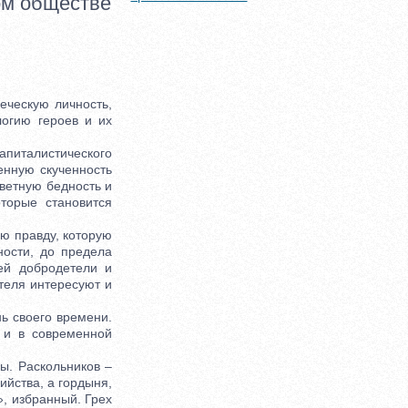
ом обществе
ческую личность,
логию героев и их
апиталистического
енную скученность
ветную бедность и
оторые становится
ю правду, которую
ости, до предела
ей добродетели и
ателя интересуют и
ь своего времени.
 и в современной
ы. Раскольников –
ийства, а гордыня,
», избранный. Грех