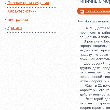
Типичные че
Полные произведения
Характеристики
Скачать сочин
Биографии
Тип:
Анализ творчес
Критика
Ф.М. Достоевски
проникает в тайн
социальным полож
В романе «Престу
города, социальн
людей в них при 
нищету, которые 
причиной алкоголи
Достоевский – са
трудно даже пре
человеческих ст
нравственной чист
истоки порока, и 
Живя в 21 веке, 
Характеры его г
действительности.
Этот герой долго
человек, по христ
теория героя о то