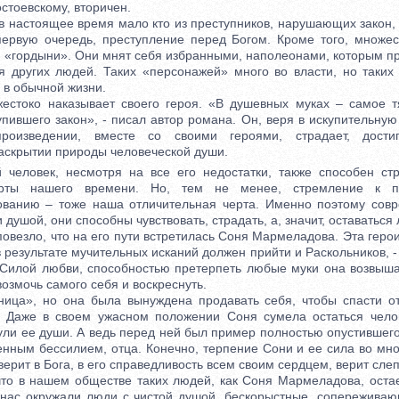
остоевскому, вторичен.
 настоящее время мало кто из преступников, нарушающих закон, 
первую очередь, преступление перед Богом. Кроме того, множе
 «гордыни». Они мнят себя избранными, наполеонами, которым пр
я других людей. Таких «персонажей» много во власти, но таких
 в обычной жизни.
токо наказывает своего героя. «В душевных муках – самое т
пившего закон», - писал автор романа. Он, веря в искупительную
роизведении, вместе со своими героями, страдает, достиг
раскрытии природы человеческой души.
овек, несмотря на все его недостатки, также способен стр
рты нашего времени. Но, тем не менее, стремление к п
ованию – тоже наша отличительная черта. Именно поэтому сов
 душой, они способны чувствовать, страдать, а, значит, оставаться
езло, что на его пути встретилась Соня Мармеладова. Эта герои
 в результате мучительных исканий должен прийти и Раскольников, - 
 Силой любви, способностью претерпеть любые муки она возвыша
озмочь самого себя и воскреснуть.
а», но она была вынуждена продавать себя, чтобы спасти от
. Даже в своем ужасном положении Соня сумела остаться чело
ули ее души. А ведь перед ней был пример полностью опустившег
енным бессилием, отца. Конечно, терпение Сони и ее сила во мно
верит в Бога, в его справедливость всем своим сердцем, верит сле
о в нашем обществе таких людей, как Соня Мармеладова, остае
нас окружали люди с чистой душой, бескорыстные, сопереживающ