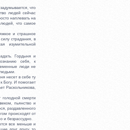
задумывается, что
ство людей сейчас
осто наплевать на
 людей, что самое
яжкое и страшное
 силу страдания, в
ая изумительной
адать. Гордыня и
ознанию себя, к
ременные люди не
 людьми.
ня несет в себе ту
к Богу. И помогает
ет Раскольникова,
 голодной смерти
веком, пьянство и
ося, раздавленного
гом происходят от
по и безрассудно.
тся все меньше и
ие друг другу, то