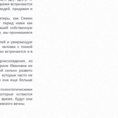
 время встречаются
 людей, предавая и
теры, как Семен
т перед нами как
авший собственную
и, мы проникаемся
етей и умирающую
 человек с тонкой
ко встречается и в
оисхождения, из
ерине Ивановне ее
ей сильно развито
 которые часто не
го она еще больше
 психологическими
которые остаются
 время, будут они
евского вечны.