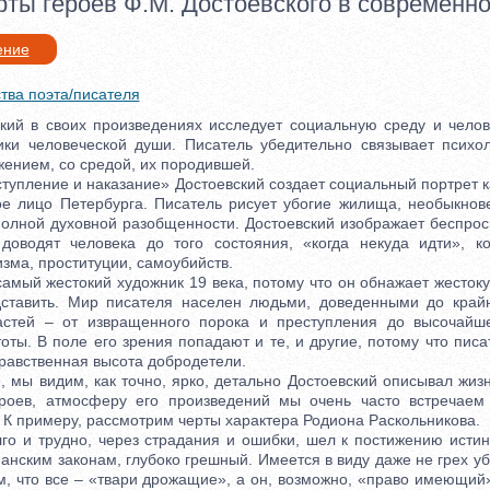
рты героев Ф.М. Достоевского в современн
ение
тва поэта/писателя
й в своих произведениях исследует социальную среду и челове
ики человеческой души. Писатель убедительно связывает психо
ением, со средой, их породившей.
пление и наказание» Достоевский создает социальный портрет к
ое лицо Петербурга. Писатель рисует убогие жилища, необыкнов
полной духовной разобщенности. Достоевский изображает беспрос
доводят человека до того состояния, «когда некуда идти», к
зма, проституции, самоубийств.
мый жестокий художник 19 века, потому что он обнажает жестоку
дставить. Мир писателя населен людьми, доведенными до крайн
растей – от извращенного порока и преступления до высочайш
оты. В поле его зрения попадают и те, и другие, потому что пис
нравственная высота добродетели.
мы видим, как точно, ярко, детально Достоевский описывал жизн
ероев, атмосферу его произведений мы очень часто встречаем
 К примеру, рассмотрим черты характера Родиона Раскольникова.
 и трудно, через страдания и ошибки, шел к постижению истин
ианским законам, глубоко грешный. Имеется в виду даже не грех уб
м, что все – «твари дрожащие», а он, возможно, «право имеющий