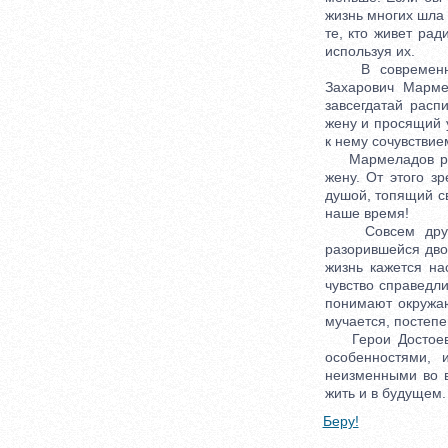
жизнь многих шла 
те, кто живет рад
используя их.
В современном 
Захарович Марме
завсегдатай расп
жену и просящий 
к нему сочувствие
Мармеладов раск
жену. От этого з
душой, топящий св
наше время!
Совсем другой 
разорившейся дво
жизнь кажется на
чувство справедл
понимают окружаю
мучается, постепе
Герои Достоевско
особенностями, 
неизменными во в
жить и в будущем.
Беру!