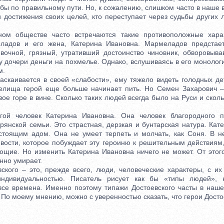
бы по правильному пути. Но, к сожалению, слишком часто в наше
и достижения своих целей, кто переступает через судьбы других
обществе часто встречаются такие противоположные харак
ладов и его жена, Катерина Ивановна. Мармеладов предстае
ивочной, грязный, утративший достоинство чиновник, обворовыв
у дочери деньги на похмелье. Однако, вслушиваясь в его монолог
м.
аивается в своей «слабости», ему тяжело видеть голодных д
релища герой еще больше начинает пить. Но Семен Захарович –
ое горе в вине. Сколько таких людей всегда было на Руси и сколь
человек Катерина Ивановна. Она человек благородного пр
рянской семьи. Это страстная, дерзкая и бунтарская натура. Кат
стоящим адом. Она не умеет терпеть и молчать, как Соня. В н
ивости, которое побуждает эту героиню к решительным действиям,
щие. Но изменить Катерина Ивановна ничего не может. От это
нно умирает.
го – это, прежде всего, люди, человеческие характеры, с их
индивидуальностью. Писатель рисует как бы «типы людей», 
се времена. Именно поэтому типажи Достоевского часты в наше
 По моему мнению, можно с уверенностью сказать, что герои Досто