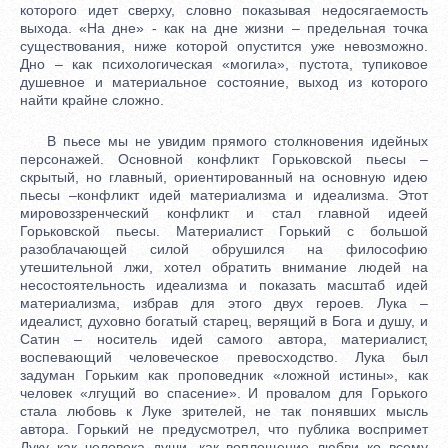
которого идет сверху, словно показывая недосягаемость
выхода. «На дне» - как на дне жизни – предельная точка
существования, ниже которой опустится уже невозможно.
Дно – как психологическая «могила», пустота, тупиковое
душевное и материальное состояние, выход из которого
найти крайне сложно.
В пьесе мы не увидим прямого столкновения идейных
персонажей. Основной конфликт Горьковской пьесы –
скрытый, но главный, ориентированный на основную идею
пьесы –конфликт идей материализма и идеализма. Этот
мировоззренческий конфликт и стал главной идеей
Горьковской пьесы. Материалист Горький с большой
разоблачающей силой обрушился на философию
утешительной лжи, хотел обратить внимание людей на
несостоятельность идеализма и показать масштаб идей
материализма, избрав для этого двух героев. Лука –
идеалист, духовно богатый старец, верящий в Бога и душу, и
Сатин – носитель идей самого автора, материалист,
воспевающий человеческое превосходство. Лука был
задуман Горьким как проповедник «ложной истины», как
человек «лгущий во спасение». И провалом для Горького
стала любовь к Луке зрителей, не так понявших мысль
автора. Горький не предусмотрел, что публика воспримет
Луку как человека души, как воплощение любви ко всему