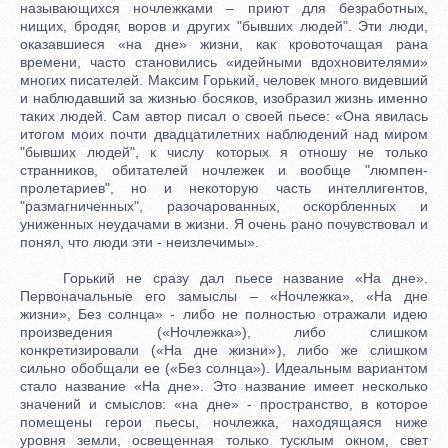
называющихся ночлежками – приют для безработных,
нищих, бродяг, воров и других "бывших людей". Эти люди,
оказавшиеся «на дне» жизни, как кровоточащая рана
времени, часто становились «идейными вдохновителями»
многих писателей. Максим Горький, человек много видевший
и наблюдавший за жизнью босяков, изобразил жизнь именно
таких людей. Сам автор писал о своей пьесе: «Она явилась
итогом моих почти двадцатилетних наблюдений над миром
"бывших людей", к числу которых я отношу не только
странников, обитателей ночлежек и вообще "люмпен-
пролетариев", но и некоторую часть интеллигентов,
"размагниченных", разочарованных, оскорбленных и
униженных неудачами в жизни. Я очень рано почувствовал и
понял, что люди эти - неизлечимы».
Горький не сразу дал пьесе название «На дне».
Первоначальные его замыслы – «Ночлежка», «На дне
жизни», Без солнца» - либо не полностью отражали идею
произведения («Ночлежка»), либо слишком
конкретизировали («На дне жизни»), либо же слишком
сильно обобщали ее («Без солнца»). Идеальным вариантом
стало название «На дне». Это название имеет несколько
значений и смыслов: «на дне» - пространство, в которое
помещены герои пьесы, ночлежка, находящаяся ниже
уровня земли, освещенная только тусклым окном, свет