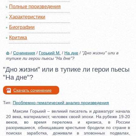
Полные произведения
Характеристики
Биографии
Критика
/
Сочинения
/
Горький М.
/
На дне
/
"Дно жизни" или в
тупике ли герои пьесы "На дне"?
"Дно жизни" или в тупике ли герои пьесы
"На дне"?
Скачать сочинение
Тип:
Проблемно-тематический анализ произведения
Максим Горький – великий писатель и драматург начала
20 века, материалист, человек своей эпохи. На рубеже 19-20
веков, во время перелома и кризиса, в России
разорившиеся, обнищавшие крестьяне бродили по стране в
поисках заработка, доживали в зловонных подвалах,