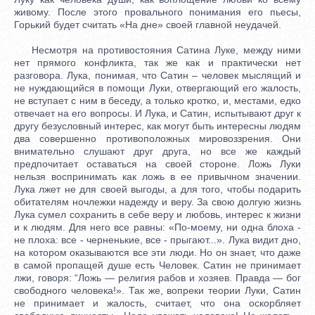
живому. После этого провального понимания его пьесы,
Горький будет считать «На дне» своей главной неудачей.
Несмотря на противостояния Сатина Луке, между ними
нет прямого конфликта, так же как и практически нет
разговора. Лука, понимая, что Сатин – человек мыслящий и
не нуждающийся в помощи Луки, отвергающий его жалость,
не вступает с ним в беседу, а только кротко, и, местами, едко
отвечает на его вопросы. И Лука, и Сатин, испытывают друг к
другу безусловный интерес, как могут быть интересны людям
два совершенно противоположных мировоззрения. Они
внимательно слушают друг друга, но все же каждый
предпочитает оставаться на своей стороне. Ложь Луки
нельзя воспринимать как ложь в ее привычном значении.
Лука лжет не для своей выгоды, а для того, чтобы подарить
обитателям ночлежки надежду и веру. За свою долгую жизнь
Лука сумел сохранить в себе веру и любовь, интерес к жизни
и к людям. Для него все равны: «По-моему, ни одна блоха -
не плоха: все - черненькие, все - прыгают...». Лука видит дно,
на котором оказываются все эти люди. Но он знает, что даже
в самой пропащей душе есть Человек. Сатин не принимает
лжи, говоря: “Ложь — религия рабов и хозяев. Правда — бог
свободного человека!». Так же, вопреки теории Луки, Сатин
не принимает и жалость, считает, что она оскорбляет