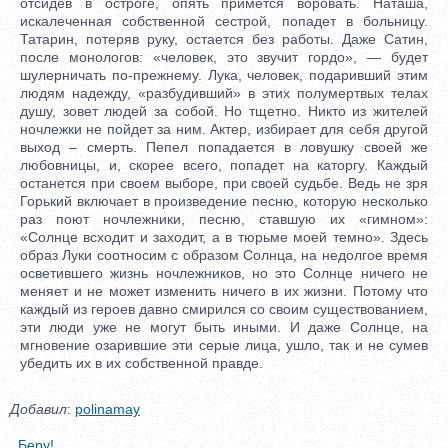
отсидев в остроге, опять примется воровать. Наташа,
искалеченная собственной сестрой, попадет в больницу.
Татарин, потеряв руку, остается без работы. Даже Сатин,
после монологов: «человек, это звучит гордо», — будет
шулерничать по-прежнему. Лука, человек, подаривший этим
людям надежду, «разбудивший» в этих полумертвых телах
душу, зовет людей за собой. Но тщетно. Никто из жителей
ночлежки не пойдет за ним. Актер, избирает для себя другой
выход – смерть. Пепел попадается в ловушку своей же
любовницы, и, скорее всего, попадет на каторгу. Каждый
останется при своем выборе, при своей судьбе. Ведь не зря
Горький включает в произведение песню, которую несколько
раз поют ночлежники, песню, ставшую их «гимном»:
«Солнце всходит и заходит, а в тюрьме моей темно». Здесь
образ Луки соотносим с образом Солнца, на недолгое время
осветившего жизнь ночлежников, но это Солнце ничего не
меняет и не может изменить ничего в их жизни. Потому что
каждый из героев давно смирился со своим существованием,
эти люди уже не могут быть иными. И даже Солнце, на
мгновение озарившие эти серые лица, ушло, так и не сумев
убедить их в их собственной правде.
Добавил
:
polinamay
Беру!