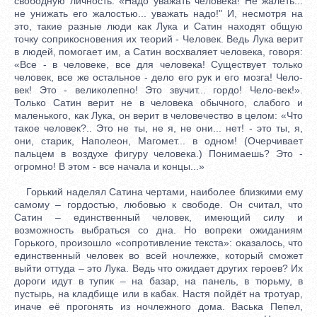
свободную личность: «Надо уважать человека! Не жалеть...
не унижать его жалостью... уважать надо!" И, несмотря на
это, такие разные люди как Лука и Сатин находят общую
точку соприкосновения их теорий - Человек. Ведь Лука верит
в людей, помогает им, а Сатин восхваляет человека, говоря:
«Все - в человеке, все для человека! Существует только
человек, все же остальное - дело его рук и его мозга! Чело-
век! Это - великолепно! Это звучит... гордо! Чело-век!».
Только Сатин верит не в человека обычного, слабого и
маленького, как Лука, он верит в человечество в целом: «Что
такое человек?.. Это не ты, не я, не они... нет! - это ты, я,
они, старик, Наполеон, Магомет... в одном! (Очерчивает
пальцем в воздухе фигуру человека.) Понимаешь? Это -
огромно! В этом - все начала и концы...»
Горький наделял Сатина чертами, наиболее близкими ему
самому – гордостью, любовью к свободе. Он считал, что
Сатин – единственный человек, имеющий силу и
возможность выбраться со дна. Но вопреки ожиданиям
Горького, произошло «сопротивление текста»: оказалось, что
единственный человек во всей ночлежке, который сможет
выйти оттуда – это Лука. Ведь что ожидает других героев? Их
дороги идут в тупик – на базар, на панель, в тюрьму, в
пустырь, на кладбище или в кабак. Настя пойдёт на тротуар,
иначе её прогонять из ночлежного дома. Васька Пепел,