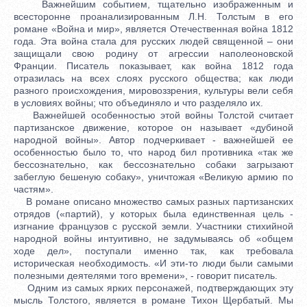
Важнейшим событием, тщательно изображенным и
всесторонне проанализированным Л.Н. Толстым в его
романе «Война и мир», является Отечественная война 1812
года. Эта война стала для русских людей священной – они
защищали свою родину от агрессии наполеоновской
Франции. Писатель показывает, как война 1812 года
отразилась на всех слоях русского общества; как люди
разного происхождения, мировоззрения, культуры вели себя
в условиях войны; что объединяло и что разделяло их.
Важнейшей особенностью этой войны Толстой считает
партизанское движение, которое он называет «дубиной
народной войны». Автор подчеркивает - важнейшей ее
особенностью было то, что народ бил противника «так же
бессознательно, как бессознательно собаки загрызают
забеглую бешеную собаку», уничтожая «Великую армию по
частям».
В романе описано множество самых разных партизанских
отрядов («партий), у которых была единственная цель -
изгнание французов с русской земли. Участники стихийной
народной войны интуитивно, не задумываясь об «общем
ходе дел», поступали именно так, как требовала
историческая необходимость. «И эти-то люди были самыми
полезными деятелями того времени», - говорит писатель.
Одним из самых ярких персонажей, подтверждающих эту
мысль Толстого, является в романе Тихон Щербатый. Мы