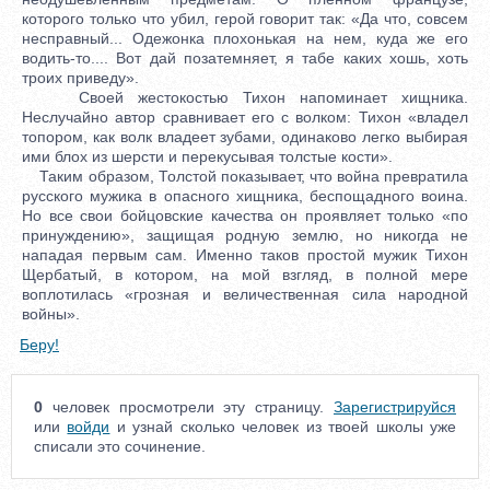
которого только что убил, герой говорит так: «Да что, совсем
несправный... Одежонка плохонькая на нем, куда же его
водить-то.... Вот дай позатемняет, я табе каких хошь, хоть
троих приведу».
Своей жестокостью Тихон напоминает хищника.
Неслучайно автор сравнивает его с волком: Тихон «владел
топором, как волк владеет зубами, одинаково легко выбирая
ими блох из шерсти и перекусывая толстые кости».
Таким образом, Толстой показывает, что война превратила
русского мужика в опасного хищника, беспощадного воина.
Но все свои бойцовские качества он проявляет только «по
принуждению», защищая родную землю, но никогда не
нападая первым сам. Именно таков простой мужик Тихон
Щербатый, в котором, на мой взгляд, в полной мере
воплотилась «грозная и величественная сила народной
войны».
Беру!
0
человек просмотрели эту страницу.
Зарегистрируйся
или
войди
и узнай сколько человек из твоей школы уже
списали это сочинение.