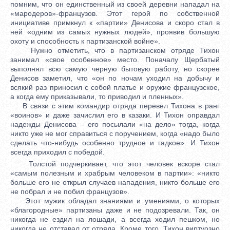
помним, что он единственный из своей деревни нападал на
«мародеров»-французов. Этот герой по собственной
инициативе примкнул к «партии» Денисова и скоро стал в
ней «одним из самых нужных людей», проявив большую
охоту и способность к партизанской войне».
Нужно отметить, что в партизанском отряде Тихон
занимал «свое особенное» место. Поначалу Щербатый
выполнял всю самую черную бытовую работу, но скорее
Денисов заметил, что «он по ночам уходил на добычу и
всякий раз приносил с собой платье и оружие французское,
а когда ему приказывали, то приводил и пленных».
В связи с этим командир отряда перевел Тихона в ранг
«воинов» и даже зачислил его в казаки. И Тихон оправдал
надежды Денисова – его посылали «на дело» тогда, когда
никто уже не мог справиться с поручением, когда «надо было
сделать что-нибудь особенно трудное и гадкое». И Тихон
всегда приходил с победой.
Толстой подчеркивает, что этот человек вскоре стал
«самым полезным и храбрым человеком в партии»: «никто
больше его не открыл случаев нападения, никто больше его
не побрал и не побил французов».
Этот мужик обладал знаниями и умениями, о которых
«благородные» партизаны даже и не подозревали. Так, он
никогда не ездил на лошади, а всегда ходил пешком, но
никогда не отставал от отряда. Кроме того, Тихон виртуозно