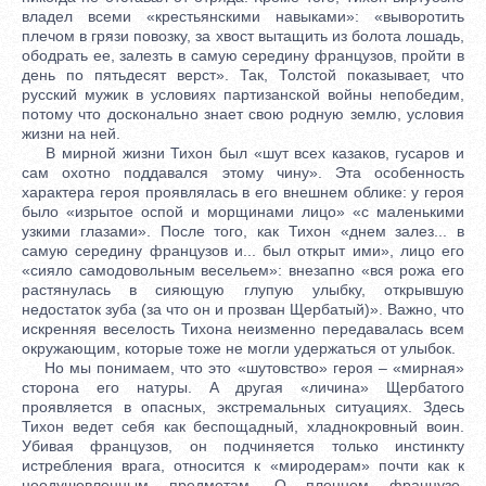
владел всеми «крестьянскими навыками»: «выворотить
плечом в грязи повозку, за хвост вытащить из болота лошадь,
ободрать ее, залезть в самую середину французов, пройти в
день по пятьдесят верст». Так, Толстой показывает, что
русский мужик в условиях партизанской войны непобедим,
потому что досконально знает свою родную землю, условия
жизни на ней.
В мирной жизни Тихон был «шут всех казаков, гусаров и
сам охотно поддавался этому чину». Эта особенность
характера героя проявлялась в его внешнем облике: у героя
было «изрытое оспой и морщинами лицо» «с маленькими
узкими глазами». После того, как Тихон «днем залез... в
самую середину французов и... был открыт ими», лицо его
«сияло самодовольным весельем»: внезапно «вся рожа его
растянулась в сияющую глупую улыбку, открывшую
недостаток зуба (за что он и прозван Щербатый)». Важно, что
искренняя веселость Тихона неизменно передавалась всем
окружающим, которые тоже не могли удержаться от улыбок.
Но мы понимаем, что это «шутовство» героя – «мирная»
сторона его натуры. А другая «личина» Щербатого
проявляется в опасных, экстремальных ситуациях. Здесь
Тихон ведет себя как беспощадный, хладнокровный воин.
Убивая французов, он подчиняется только инстинкту
истребления врага, относится к «миродерам» почти как к
неодушевленным предметам. О пленном французе,