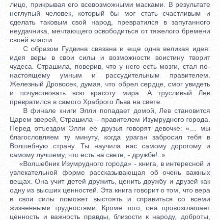
лицо, прикрывая его всевозможными масками. В результате
неглупый человек, который бы мог стать счастливым и
сделать таковым свой народ, превратился в запуганного
неудачника, мечтающего освободиться от тяжелого бремени
своей власти.
С образом Гудвина связана и еще одна великая идея:
идея веры в свои силы и возможности воистину творит
чудеса. Страшила, поверив, что у него есть мозги, стал по-
настоящему умным и рассудительным правителем.
Железный Дровосек, думая, что обрел сердце, смог увидеть
и почувствовать всю красоту мира. А трусливый Лев
превратился в самого Храброго Льва на свете.
В финале книги Элли попадает домой, Лев становится
Царем зверей, Страшила – правителем Изумрудного города.
Перед отъездом Элли ее друзья говорят девочке: «… мы
благословляем ту минуту, когда ураган забросил тебя в
Волшебную страну. Ты научила нас самому дорогому и
самому лучшему, что есть на свете, - дружбе!..»
«Волшебник Изумрудного города» - книга, в интересной и
увлекательной форме рассказывающая об очень важных
вещах. Она учит детей дружить, ценить дружбу и друзей как
одну из высших ценностей. Эта книга говорит о том, что вера
в свои силы поможет выстоять и справиться со всеми
жизненными трудностями. Кроме того, она провозглашает
ценность и важность правды, близости к народу, доброты,