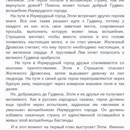
вернуться домой? Помочь может только добрый Гудвин,
волшебник Изумрудного города.
На пути в Изумрудный город Элли встречает других героев
книги. Все они также решают идти к Гудвину, потому у
каждого из них есть своя заветная мечта, сокровенная
просьба, выполнить которую может лишь волшебник.
Страшила мечтает, чтобы вместо опилок в его голове
появились настоящие мозги, и он стал умным. Железный
Дровосек считает, что ему просто необходимо настоящее, а
не железное сердце. А трусливый Лев хочет попросить у
великого Гудвина храбрости.
На пути в Изумрудный город друзья сталкиваются со
многими препятствиями. Элли и Страшила спасают
Железного Дровосека, затем вырывают девочку из лап
людоеда. На пути к своей цели герои переправляются через
бурную реку, переходят через коварное маковое поле и так
далее.
Но, добравшись до Гудвина, Элли и ее друзья не получают
желаемого. Как в русских народных сказках, герои должны
еще пройти через испытания, заданные им «великим и
ужасным» волшебником Изумрудного города. Он должны
избавить сказочную страну от единственной оставшейся в
живых злой волшебницы Бастинды.
И в этот момент на первый план выступает Элли. Именно