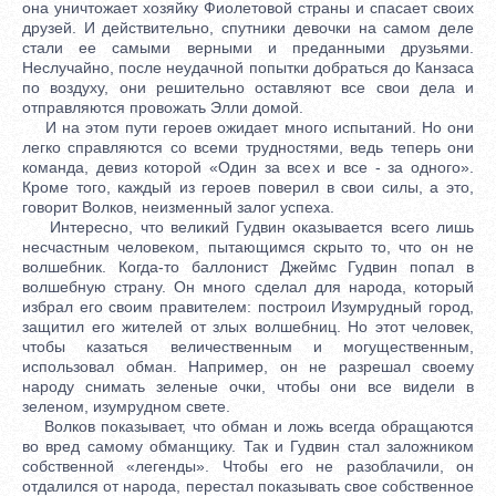
она уничтожает хозяйку Фиолетовой страны и спасает своих
друзей. И действительно, спутники девочки на самом деле
стали ее самыми верными и преданными друзьями.
Неслучайно, после неудачной попытки добраться до Канзаса
по воздуху, они решительно оставляют все свои дела и
отправляются провожать Элли домой.
И на этом пути героев ожидает много испытаний. Но они
легко справляются со всеми трудностями, ведь теперь они
команда, девиз которой «Один за всех и все - за одного».
Кроме того, каждый из героев поверил в свои силы, а это,
говорит Волков, неизменный залог успеха.
Интересно, что великий Гудвин оказывается всего лишь
несчастным человеком, пытающимся скрыто то, что он не
волшебник. Когда-то баллонист Джеймс Гудвин попал в
волшебную страну. Он много сделал для народа, который
избрал его своим правителем: построил Изумрудный город,
защитил его жителей от злых волшебниц. Но этот человек,
чтобы казаться величественным и могущественным,
использовал обман. Например, он не разрешал своему
народу снимать зеленые очки, чтобы они все видели в
зеленом, изумрудном свете.
Волков показывает, что обман и ложь всегда обращаются
во вред самому обманщику. Так и Гудвин стал заложником
собственной «легенды». Чтобы его не разоблачили, он
отдалился от народа, перестал показывать свое собственное