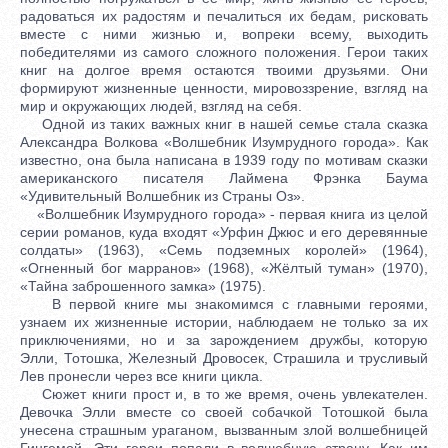
радоваться их радостям и печалиться их бедам, рисковать
вместе с ними жизнью и, вопреки всему, выходить
победителями из самого сложного положения. Герои таких
книг на долгое время остаются твоими друзьями. Они
формируют жизненные ценности, мировоззрение, взгляд на
мир и окружающих людей, взгляд на себя.
Одной из таких важных книг в нашей семье стала сказка
Александра Волкова «Волшебник Изумрудного города». Как
известно, она была написана в 1939 году по мотивам сказки
американского писателя Лаймена Фрэнка Баума
«Удивительный Волшебник из Страны Оз».
«Волшебник Изумрудного города» - первая книга из целой
серии романов, куда входят «Урфин Джюс и его деревянные
солдаты» (1963), «Семь подземных королей» (1964),
«Огненный бог марранов» (1968), «Жёлтый туман» (1970),
«Тайна заброшенного замка» (1975).
В первой книге мы знакомимся с главными героями,
узнаем их жизненные истории, наблюдаем не только за их
приключениями, но и за зарождением дружбы, которую
Элли, Тотошка, Железный Дровосек, Страшила и трусливый
Лев пронесли через все книги цикла.
Сюжет книги прост и, в то же время, очень увлекателен.
Девочка Элли вместе со своей собачкой Тотошкой была
унесена страшным ураганом, вызванным злой волшебницей
Гингемой. Эти герои попали в волшебную страну. Как им