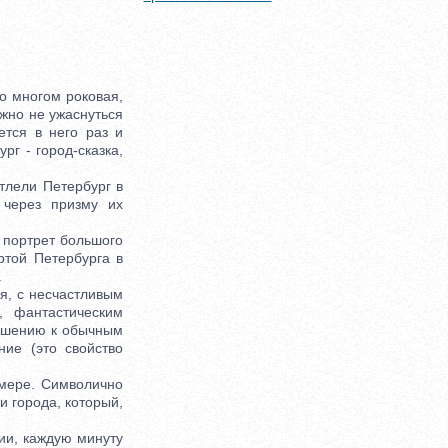
о многом роковая,
ожно не ужаснуться
ется в него раз и
рг - город-сказка,
тлели Петербург в
 через призму их
 портрет большого
ртой Петербурга в
.
ая, с несчастливым
, фантастическим
ношению к обычным
ние (это свойство
мере. Символично
 города, который,
ии, каждую минуту