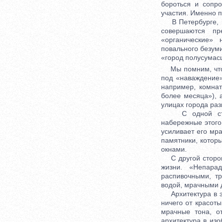
бороться и сопро
участия. Именно п
В Петербурге, го
совершаются пр
«органические» 
повального безуми
«город полусумас
Мы помним, что э
под «наваждение»
например, комнат
более месяца»), 
улицах города ра
С одной сторон
набережные этого
усиливает его мр
памятники, которы
окнами.
С другой стороны
жизни. «Непара
распивочными, т
водой, мрачными
Архитектура в эт
ничего от красоты
мрачные тона, о
архитектура в из