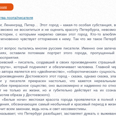
ение
тва поэта/писателя
 Ленинград, Питер… Этот город – какая-то особая субстанция, в
зможно не восхититься и не оценить красоту Петербурга, невозм
стории, с которыми накрепко связан этот город. Кто-то влюбля
о мгновенно чувствует отторжение к нему. Так что же такое Петербу
 вопрос пытались многие русские писатели. Именно они запеча
ниях, оставили потомкам портрет этого города, пропущенный
восприятия.
вский – писатель, создавший в своих произведениях страшный
спрута», который подчиняет и обезличивает человека. Главной че
 автора является его «двойничество», «оборотническая» сущность
изведениях Достоевского этот город - сказка, однако сказка, зл
рг у писателя прекрасен настолько, что кажется нереальным
любое прекрасное существо, оно высокомерно и надменно по от
 не только их жизни, но и губительно действует на их созна
мотив образа у Достоевского).
«Белые ночи» жестокая красота города проявляется в полной 
дения, обозначающее самый необычный и красивый период в жизни
чит всем законам, ведь ночь и свет несовместимы.
зывает, что Петербург разобщает, заставляет думать о выживан