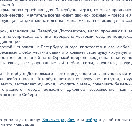
онажей.
ыл характернейшие для Петербурга черты, которые проявляютс
войничество. Мечтатель всегда живет двойной жизнью – грезой и 
едующая стадия мечтательства, когда жизнь, возникающая в соз
и, населяющие Петербург Достоевского, часто проживают в эт
 и не соприкасаясь с ним: прекрасно-жестокий город не подпускае
дистанции.
кой ненависти к Петербургу иногда вплетается и его любовь
асывает с себя жесткий саван и открывает свою душу - хрупкую и 
огательное в нашей петербургской природе, когда она, с наступл
нь свою, все дарованные ей небом силы, опушится, разряд
Петербург Достоевского - это город-оборотень, неуловимый и
н особо опасен: Петербург незаметно разрушает изнутри, отчу
амого, заставляет мучиться, «сходить с ума», совершать безумны
 страшного города возможно духовное возрождение, как 
 каторге в Сибири.
отрели эту страницу.
Зарегистрируйся
или
войди
и узнай сколько 
ли это сочинение.