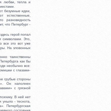
ся любви, тепла и
 местами.
ют безумные идеи,
т естественные,
то разновидность
т, что Петербург -
здесь герой попал
и символами. Это,
о все это вот уже
оры. На зловонных
нно таинственны
Петербурга как бы
оде необычно все:
домишки с глазами-
ые грубые стороны
х». Он наполнен
авами» с грязной
сихику. В ней нет
и уныло - теснота,
». Петербургская
шевного состояния