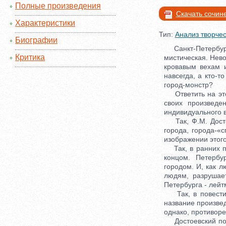
Полные произведения
Скачать сочин
Характеристики
Тип:
Анализ творчес
Биографии
Санкт-Петербург,
Критика
мистическая. Нево
кровавым вехам и
навсегда, а кто-т
город-монстр?
Ответить на этот
своих произведе
индивидуального 
Так, Ф.М. Достое
города, города-«
изображении этого
Так, в ранних про
концом. Петербу
городом. И, как 
людям, разрушает
Петербурга - лейт
Так, в повести 
название произве
однако, противоре
Достоевский пока