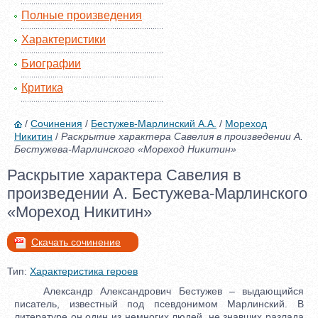
Полные произведения
Характеристики
Биографии
Критика
/
Сочинения
/
Бестужев-Марлинский А.А.
/
Мореход
Никитин
/
Раскрытие характера Савелия в произведении А.
Бестужева-Марлинского «Мореход Никитин»
Раскрытие характера Савелия в
произведении А. Бестужева-Марлинского
«Мореход Никитин»
Скачать сочинение
Тип:
Характеристика героев
Александр Александрович Бестужев – выдающийся
писатель, известный под псевдонимом Марлинский. В
литературе он один из немногих людей, не знавших разлада