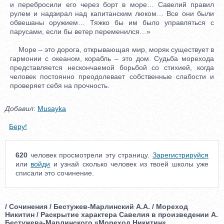
и перебросили его через борт в море… Савелий правил
рулем и надзирал над капитанским люком… Все они были
обвешаны оружием… Тяжко бы им было управляться с
парусами, если бы ветер переменился…»
Море – это дорога, открывающая мир, моряк существует в
гармонии с океаном, корабль – это дом. Судьба морехода
представляется нескончаемой борьбой со стихией, когда
человек постоянно преодолевает собственные слабости и
проверяет себя на прочность.
Добавил
:
Musayka
Беру!
620
человек просмотрели эту страницу.
Зарегистрируйся
или
войди
и узнай сколько человек из твоей школы уже
списали это сочинение.
/ Сочинения / Бестужев-Марлинский А.А. / Мореход
Никитин / Раскрытие характера Савелия в произведении А.
Бестужева-Марлинского «Мореход Никитин»