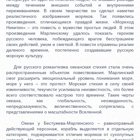
между течением внешних событий и внутренними
переживаниями. В своем творчестве он сделал наметки
реалистичного изображения моряков. Так появились
произведения, отличающиеся правдой жизни. «Мореход
Никитин» – это повесть о мужестве простых людей. В этом
произведении Марлинскому удалось показать героизм
русского человека, побеждающего врагов бесстрашием
своих действий, умом и сметкой. В повести отражены реалии
далекого времени, постепенно создававшие русскую
морскую культуру.
Для русского романтизма океанская стихия стала очень
распространенным объектом повествования. Марлинский
смог расширить эмоциональный уровень понимания моря,
море у него – это протест. Морская стихия в силу своей
изменчивости, текучести усиливала неизвестность, что более
всего соответствовало настрою того времени. Такие черты
океана, как глобальность, неожиданность,
непредсказуемость, величественность, сопрягались с
представлениями о масштабности Вселенной.
Океан у Бестужева-Марлинского – равноправный
действующий персонаж, корабль выделяется в отдельную
категорию, подчеркивается отличие моряков от сухопутных
жителей. Но при этом мало рассказывается о флотской