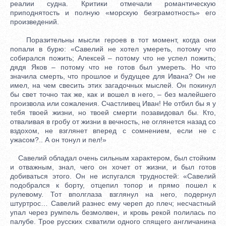
реалии судна. Критики отмечали романтическую
приподнятость и полную «морскую безграмотность» его
произведений.
Поразительны мысли героев в тот момент, когда они
попали в бурю: «Савелий не хотел умереть, потому что
собирался пожить; Алексей – потому что не успел пожить;
дядя Яков – потому что не готов был умереть. Но что
значила смерть, что прошлое и будущее для Ивана? Он не
имел, на чем свесить этих загадочных мыслей. Он покинул
бы свет точно так же, как и вошел в него, – без малейшего
произвола или сожаления. Счастливец Иван! Не отбил бы я у
тебя твоей жизни, но твоей смерти позавидовал бы. Кто,
отваливая в гробу от жизни в вечность, не оглянется назад со
вздохом, не взглянет вперед с сомнением, если не с
ужасом?.. А он тонул и пел!»
Савелий обладал очень сильным характером, был стойким
и отважным, знал, чего он хочет от жизни, и был готов
добиваться этого. Он не испугался трудностей: «Савелий
подобрался к борту, отцепил топор и прямо пошел к
рулевому. Тот вполглаза взглянул на него, подернул
штуртрос… Савелий разнес ему череп до плеч; несчастный
упал через румпель безмолвен, и кровь рекой полилась по
палубе. Трое русских схватили одного спящего англичанина