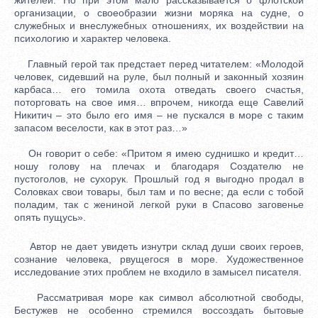
организации, о своеобразии жизни моряка на судне, о
служебных и внеслужебных отношениях, их воздействии на
психологию и характер человека.
Главный герой так предстает перед читателем: «Молодой
человек, сидевший на руле, был полный и законный хозяин
карбаса… его томила охота отведать своего счастья,
поторговать на свое имя… впрочем, никогда еще Савелий
Никитич – это было его имя – не пускался в море с таким
запасом веселости, как в этот раз…»
Он говорит о себе: «Притом я имею суднишко и кредит…
ношу голову на плечах и благодаря Создателю не
пустоголов, не сухорук. Прошлый год я выгодно продал в
Соловках свои товары, был там и по весне; да если с тобой
поладим, так с жениной легкой руки в Спасово заговенье
опять пущусь».
Автор не дает увидеть изнутри склад души своих героев,
сознание человека, рвущегося в море. Художественное
исследование этих проблем не входило в замысел писателя.
Рассматривая море как символ абсолютной свободы,
Бестужев не особенно стремился воссоздать бытовые