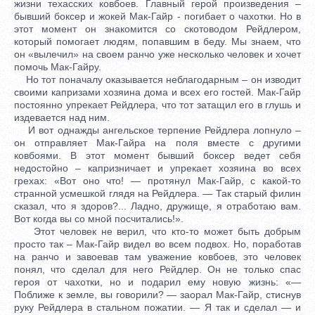
жизни техасских ковбоев. Главный герой произведения –
бывший боксер и жокей Мак-Гайр - погибает о чахотки. Но в
этот момент он знакомится со скотоводом Рейдлером,
который помогает людям, попавшим в беду. Мы знаем, что
он «вылечил» на своем ранчо уже несколько человек и хочет
помочь Мак-Гайру.
Но тот поначалу оказывается неблагодарным – он изводит
своими капризами хозяина дома и всех его гостей. Мак-Гайр
постоянно упрекает Рейдлера, что тот затащил его в глушь и
издевается над ним.
И вот однажды ангельское терпение Рейдлера лопнуло –
он отправляет Мак-Гайра на поля вместе с другими
ковбоями. В этот момент бывший боксер ведет себя
недостойно – капризничает и упрекает хозяина во всех
грехах: «Вот оно что! — протянул Мак-Гайр, с какой-то
странной усмешкой глядя на Рейдлера. — Так старый филин
сказал, что я здоров?... Ладно, дружище, я отработаю вам.
Вот когда вы со мной посчитались!».
Этот человек не верил, что кто-то может быть добрым
просто так – Мак-Гайр видел во всем подвох. Но, поработав
на ранчо и завоевав там уважение ковбоев, это человек
понял, что сделал для него Рейдлер. Он не только спас
героя от чахотки, но и подарил ему новую жизнь: «—
Поближе к земле, вы говорили? — заорал Мак-Гайр, стиснув
руку Рейдлера в стальном пожатии. — Я так и сделал — и