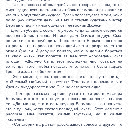
Так, в рассказе «Последний лист» говорится о том, что в
мире существуют настоящая любовь и самопожертвование и
что они могут творить чудеса. Здесь повествуется о том, как с
помощью хитрости девушка Сью и старый художник мистер
Берман спасли умирающую от пневмонии Джонси.
Джонси убедила себя, что умрет, когда за окном оторвется
последний лист плюща. И никто, даже близкая подруга Сью,
не могли ее переубедить. Тогда мистер Берман пошел на
хитрость – он нарисовал последний лист и прикрепил его за
окном Джонси. И девушка поняла, что она должна бороться
за свою жизнь, как борется за нее этот «последний лист
плюща»: «Должно быть, этот последний лист остался на
ветке для того, чтобы показать мне, какая я была гадкая.
Грешно желать себе смерти».
Этот момент, когда героиня осознала, что нужно жить, -
мой самый любимый в рассказе. Теперь мы понимаем, что
Джонси выздоровеет и что Сью не останется одна.
В конце рассказа героиня узнает о хитрости мистера
Бермана и о том, что он умер от воспаления легких, спасая
ее: «Да, милая, это и есть шедевр Бермана — он написал
его в ту ночь, когда слетел последний лист». Этот момент в
рассказе, мне кажется, самый грустный, но и самый
«сильный».
«Санаторий на ранчо» рассказывает совсем о другом - о