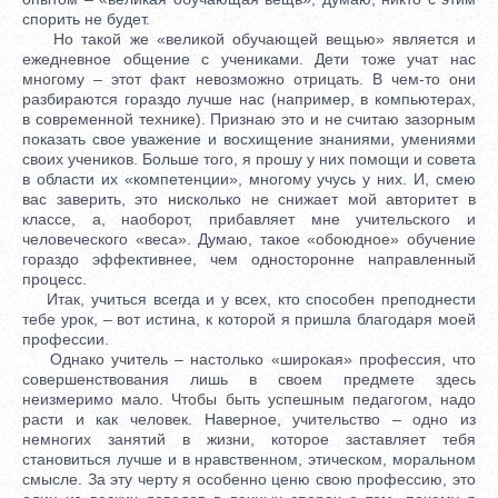
спорить не будет.
Но такой же «великой обучающей вещью» является и
ежедневное общение с учениками. Дети тоже учат нас
многому – этот факт невозможно отрицать. В чем-то они
разбираются гораздо лучше нас (например, в компьютерах,
в современной технике). Признаю это и не считаю зазорным
показать свое уважение и восхищение знаниями, умениями
своих учеников. Больше того, я прошу у них помощи и совета
в области их «компетенции», многому учусь у них. И, смею
вас заверить, это нисколько не снижает мой авторитет в
классе, а, наоборот, прибавляет мне учительского и
человеческого «веса». Думаю, такое «обоюдное» обучение
гораздо эффективнее, чем односторонне направленный
процесс.
Итак, учиться всегда и у всех, кто способен преподнести
тебе урок, – вот истина, к которой я пришла благодаря моей
профессии.
Однако учитель – настолько «широкая» профессия, что
совершенствования лишь в своем предмете здесь
неизмеримо мало. Чтобы быть успешным педагогом, надо
расти и как человек. Наверное, учительство – одно из
немногих занятий в жизни, которое заставляет тебя
становиться лучше и в нравственном, этическом, моральном
смысле. За эту черту я особенно ценю свою профессию, это