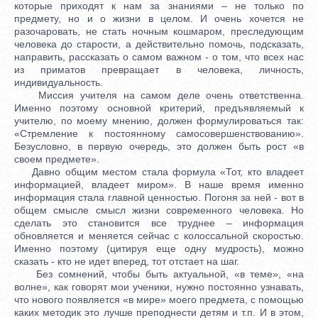
которые приходят к нам за знаниями – не только по
предмету, но и о жизни в целом. И очень хочется не
разочаровать, не стать ночным кошмаром, преследующим
человека до старости, а действительно помочь, подсказать,
направить, рассказать о самом важном - о том, что всех нас
из приматов превращает в человека, личность,
индивидуальность.
Миссия учителя на самом деле очень ответственна.
Именно поэтому основной критерий, предъявляемый к
учителю, по моему мнению, должен формулироваться так:
«Стремление к постоянному самосовершенствованию».
Безусловно, в первую очередь, это должен быть рост «в
своем предмете».
Давно общим местом стала формула «Тот, кто владеет
информацией, владеет миром». В наше время именно
информация стала главной ценностью. Погоня за ней - вот в
общем смысле смысл жизни современного человека. Но
сделать это становится все труднее – информация
обновляется и меняется сейчас с колоссальной скоростью.
Именно поэтому (цитируя еще одну мудрость), можно
сказать - кто не идет вперед, тот отстает на шаг.
Без сомнений, чтобы быть актуальной, «в теме», «на
волне», как говорят мои ученики, нужно постоянно узнавать,
что нового появляется «в мире» моего предмета, с помощью
каких методик это лучше преподнести детям и т.п. И в этом,