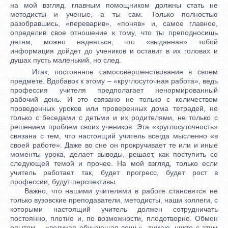
на мой взгляд, главным помощником должны стать не
методисты и ученые, а ты сам. Только полностью
разобравшись, «переварив», «поняв» и, самое главное,
определив свое отношение к тому, что ты преподносишь
детям, можно надеяться, что «выданная» тобой
информация дойдет до учеников и оставит в их головах и
душах пусть маленький, но след.
Итак, постоянное самосовершенствование в своем
предмете. Вдобавок к этому – «круглосуточная работа», ведь
профессия учителя предполагает ненормированный
рабочий день. И это связано не только с количеством
проведенных уроков или проверенных дома тетрадей, не
только с беседами с детьми и их родителями, не только с
решением проблем своих учеников. Эта «круглосуточность»
связана с тем, что настоящий учитель всегда мысленно «в
своей работе». Даже во сне он прокручивает те или и иные
моменты урока, делает выводы, решает, как поступить со
следующей темой и прочее. На мой взгляд, только если
учитель работает так, будет прогресс, будет рост в
профессии, будут перспективы.
Важно, что нашими учителями в работе становятся не
только вузовские преподаватели, методисты, наши коллеги, с
которыми настоящий учитель должен сотрудничать
постоянно, плотно и, по возможности, плодотворно. Обмен
опытом – «великая обучающая вещь», думаю, никто с этим