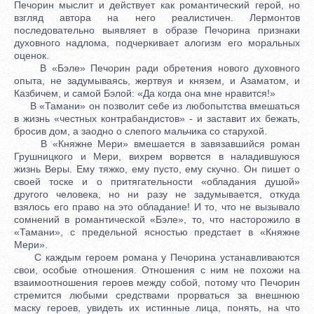
Печорин мыслит и действует как романтический герой, но
взгляд автора на него реалистичен. Лермонтов
последовательно выявляет в образе Печорина признаки
духовного надлома, подчеркивает алогизм его моральных
оценок.
В «Бэле» Печорин ради обретения нового духовного
опыта, не задумываясь, жертвуя и князем, и Азаматом, и
Казбичем, и самой Бэлой: «Да когда она мне нравится!»
В «Тамани» он позволит себе из любопытства вмешаться
в жизнь «честных контрабандистов» - и заставит их бежать,
бросив дом, а заодно о слепого мальчика со старухой.
В «Княжне Мери» вмешается в завязавшийся роман
Грушницкого и Мери, вихрем ворвется в наладившуюся
жизнь Веры. Ему тяжко, ему пусто, ему скучно. Он пишет о
своей тоске и о притягательности «обладания душой»
другого человека, но ни разу не задумывается, откуда
взялось его право на это обладание! И то, что не вызывало
сомнений в романтической «Бэле», то, что насторожило в
«Тамани», с предельной ясностью предстает в «Княжне
Мери».
С каждым героем романа у Печорина устанавливаются
свои, особые отношения. Отношения с ним не похожи на
взаимоотношения героев между собой, потому что Печорин
стремится любыми средствами прорваться за внешнюю
маску героев, увидеть их истинные лица, понять, на что