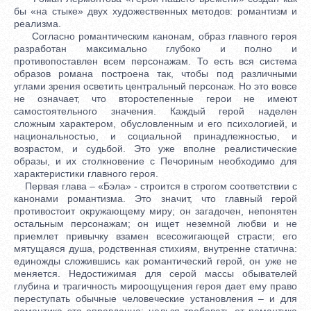
бы «на стыке» двух художественных методов: романтизм и
реализма.
Согласно романтическим канонам, образ главного героя
разработан максимально глубоко и полно и
противопоставлен всем персонажам. То есть вся система
образов романа построена так, чтобы под различными
углами зрения осветить центральный персонаж. Но это вовсе
не означает, что второстепенные герои не имеют
самостоятельного значения. Каждый герой наделен
сложным характером, обусловленным и его психологией, и
национальностью, и социальной принадлежностью, и
возрастом, и судьбой. Это уже вполне реалистические
образы, и их столкновение с Печориным необходимо для
характеристики главного героя.
Первая глава – «Бэла» - строится в строгом соответствии с
канонами романтизма. Это значит, что главный герой
противостоит окружающему миру; он загадочен, непонятен
остальным персонажам; он ищет неземной любви и не
приемлет привычку взамен всесожигающей страсти; его
мятущаяся душа, родственная стихиям, внутренне статична:
единожды сложившись как романтический герой, он уже не
меняется. Недостижимая для серой массы обывателей
глубина и трагичность мироощущения героя дает ему право
переступать обычные человеческие установления – и для
романтика это оправданно; нельзя требовать от романтика