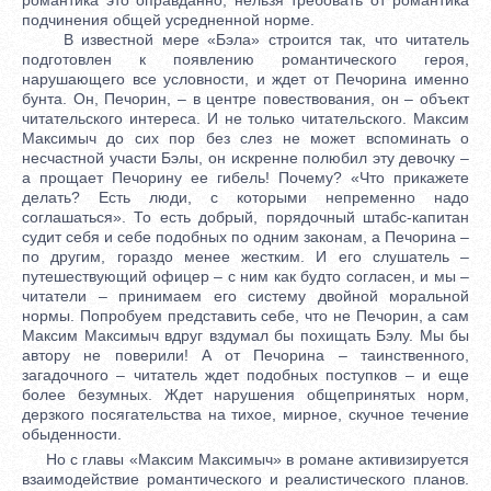
подчинения общей усредненной норме.
В известной мере «Бэла» строится так, что читатель
подготовлен к появлению романтического героя,
нарушающего все условности, и ждет от Печорина именно
бунта. Он, Печорин, – в центре повествования, он – объект
читательского интереса. И не только читательского. Максим
Максимыч до сих пор без слез не может вспоминать о
несчастной участи Бэлы, он искренне полюбил эту девочку –
а прощает Печорину ее гибель! Почему? «Что прикажете
делать? Есть люди, с которыми непременно надо
соглашаться». То есть добрый, порядочный штабс-капитан
судит себя и себе подобных по одним законам, а Печорина –
по другим, гораздо менее жестким. И его слушатель –
путешествующий офицер – с ним как будто согласен, и мы –
читатели – принимаем его систему двойной моральной
нормы. Попробуем представить себе, что не Печорин, а сам
Максим Максимыч вдруг вздумал бы похищать Бэлу. Мы бы
автору не поверили! А от Печорина – таинственного,
загадочного – читатель ждет подобных поступков – и еще
более безумных. Ждет нарушения общепринятых норм,
дерзкого посягательства на тихое, мирное, скучное течение
обыденности.
Но с главы «Максим Максимыч» в романе активизируется
взаимодействие романтического и реалистического планов.