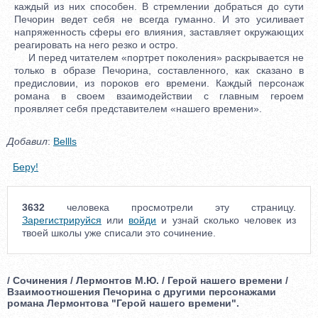
каждый из них способен. В стремлении добраться до сути
Печорин ведет себя не всегда гуманно. И это усиливает
напряженность сферы его влияния, заставляет окружающих
реагировать на него резко и остро.
И перед читателем «портрет поколения» раскрывается не
только в образе Печорина, составленного, как сказано в
предисловии, из пороков его времени. Каждый персонаж
романа в своем взаимодействии с главным героем
проявляет себя представителем «нашего времени».
Добавил
:
Bellls
Беру!
3632
человека просмотрели эту страницу.
Зарегистрируйся
или
войди
и узнай сколько человек из
твоей школы уже списали это сочинение.
/ Сочинения / Лермонтов М.Ю. / Герой нашего времени /
Взаимоотношения Печорина с другими персонажами
романа Лермонтова "Герой нашего времени".