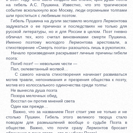
на гибель А.С. Пушкина. Известно, что это трагическое
событие всколыхнуло всю Москву, люди огромными толпами
шли проститься с любимым поэтом.
Гибель Пушкина на дуэли заставило молодого Лермонтова
задуматься о ее причинах и последствиях не только для
русской литературы, но и для России в целом. Поэт гневно
обличал тех, кого считал виновниками смерти Пушкина.
Именно поэтому молодого Лермонтова арестовали, а
стихотворение «Смерть поэта» разошлось лишь в рукописях.
Начало произведения раскрывает личные причины гибели
поэта:
Погиб поэт! — невольник чести —
Пал, оклеветанный молвой…
С самого начала стихотворения начинает развиваться
мотив травли, непонимания и презрения общества к поэту,
мотив его колоссального одиночества среди толпы:
Не вынесла душа поэта
Позора мелочных обид,
Восстал он против мнений света
Один как прежде…
Важно, что за названием Поэт стоит уже не только и не
столько Пушкин. Гибель этого великого творца стало
поводом для размышлений вообще о судьбе Поэта в
обществе. Важно, что почти сразу Лермонтов бросает
обвинение в лицо света – это вы убили Поэта!