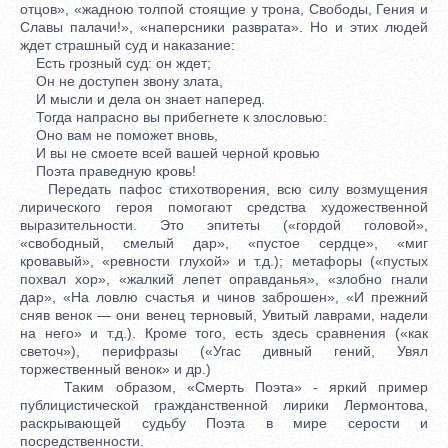
отцов», «жадною толпой стоящие у трона, Свободы, Гения и
Славы палачи!», «наперсники разврата». Но и этих людей
ждет страшный суд и наказание:
Есть грозный суд: он ждет;
Он не доступен звону злата,
И мысли и дела он знает наперед.
Тогда напрасно вы прибегнете к злословью:
Оно вам не поможет вновь,
И вы не смоете всей вашей черной кровью
Поэта праведную кровь!
Передать пафос стихотворения, всю силу возмущения
лирического героя помогают средства художественной
выразительности. Это эпитеты («гордой головой»,
«свободный, смелый дар», «пустое сердце», «миг
кровавый», «ревности глухой» и т.д.); метафоры («пустых
похвал хор», «жалкий лепет оправданья», «злобно гнали
дар», «На ловлю счастья и чинов заброшен», «И прежний
сняв венок — они венец терновый, Увитый лаврами, надели
на него» и т.д.). Кроме того, есть здесь сравнения («как
светоч»), перифразы («Угас дивный гений, Увял
торжественный венок» и др.)
Таким образом, «Смерть Поэта» - яркий пример
публицистической гражданственной лирики Лермонтова,
раскрывающей судьбу Поэта в мире серости и
посредственности.