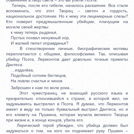
Теперь, после его гибели, началось раскаяние. Все стали
вспоминать, что этот Творец – светоч и гордость,
национальное достояние. Но к чему эти лицемерные слезы?
Кто поверит предумышленным убийцам, плачущим на
могиле своей жертвы:
к чему теперь рыданья,
Пустых похвал ненужный хор,
И жалкий лепет оправданья?
В стихотворении личные, биографические мотивы
переплетаются с общими, философскими. Так, описывая
убийцу Поэта, Лермонтов дает довольно точные приметы
Дантеса:
…издалёка,
Подобный сотням беглецов,
На ловлю счастья и чинов
Заброшен к нам по воле рока…
Этот чужестранец, не знающий русского языка и
презрительно относившейся к стране, в которой жил, не
задумываясь выстрелил в Поэта. Я думаю, что Лермонтов
имеет в виду не только буквальный выстрел Дантеса, но и
его клевету на Пушкина, которая мучила великого Творца
при жизни и, в конце концов, убила его.
Лирический герой убежден, что убийца должен был
задуматься о том, на кого он поднимает руку. Пушкин –