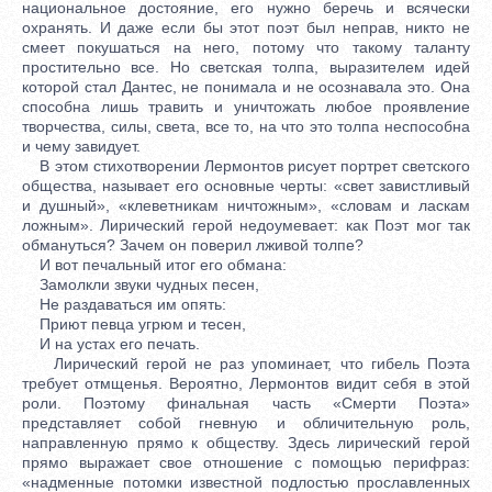
национальное достояние, его нужно беречь и всячески
охранять. И даже если бы этот поэт был неправ, никто не
смеет покушаться на него, потому что такому таланту
простительно все. Но светская толпа, выразителем идей
которой стал Дантес, не понимала и не осознавала это. Она
способна лишь травить и уничтожать любое проявление
творчества, силы, света, все то, на что это толпа неспособна
и чему завидует.
В этом стихотворении Лермонтов рисует портрет светского
общества, называет его основные черты: «свет завистливый
и душный», «клеветникам ничтожным», «словам и ласкам
ложным». Лирический герой недоумевает: как Поэт мог так
обмануться? Зачем он поверил лживой толпе?
И вот печальный итог его обмана:
Замолкли звуки чудных песен,
Не раздаваться им опять:
Приют певца угрюм и тесен,
И на устах его печать.
Лирический герой не раз упоминает, что гибель Поэта
требует отмщенья. Вероятно, Лермонтов видит себя в этой
роли. Поэтому финальная часть «Смерти Поэта»
представляет собой гневную и обличительную роль,
направленную прямо к обществу. Здесь лирический герой
прямо выражает свое отношение с помощью перифраз:
«надменные потомки известной подлостью прославленных