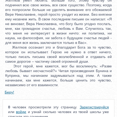
Желтков умел любить. Больше того, этому чувству он
подчинил всю свою жизнь, все свое существо. Поэтому, когда
его попросили больше не уделять внимание его обожаемой
Вере Николаевне, герой просто уходит из жизни. Без княгини
ему незачем жить. В свом последнем письме он написал: «Я
не виноват, Вера Николаевна, что богу было угодно послать,
мне, как громадное счастье, любовь к Вам. Случилось так,
что меня не интересует в жизни ничто: ни политика, ни
наука, ни философия, ни забота о будущем счастье людей -
для меня вся жизнь заключается только в Вас».
Желтков осознает это и благодарит Бога за то чувство,
которое он испытывает. Герою не нужно в ответ ничего,
только писать письма своей возлюбленной и отдавать ей
самое дорогое – частичку своей огромной души.
Этот герой, мне кажется, мог бы воскликнуть: «Разве
любовь бывает несчастной?» Читая произведения Бунина и
Куприна, мы начинаем задумываться над этим. А также
начинаем, как мне кажется, больше ценить это чувство,
независимо от его взаимности.
Беру!
0
человек просмотрели эту страницу.
Зарегистрируйся
или
войди
и узнай сколько человек из твоей школы уже
списали это сочинение.