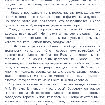
бредне: тянешь -- надулось, а вытащишь - ничего нету», -
говорит она.
Лишь в последнюю ночь перед чистым понедельником
героиня полностью отдается герою: и физически и духовно.
Но после этого она объявляет, что возвращается к себе
домой, в Тверь. И, наверное, уйдет в монастырь.
Сердце героя от горя разрывалось на части. Он любил эту
девушку всей душой. Но, несмотря на все страдания, его
любовь к ней– светлое пятно в жизни, пусть и с примесью
чего-то горького, непонятного, загадочного.
Любовь в рассказе «Кавказ» вообще заканчивается
трагически. Из-за нее гибнет человек, муж возлюбленной
рассказчика. Чувство любви, по Бунину, приносит много
горечи. Оно не может быть долговечным. Любовь – это
вспышка, которая быстро проходит и несет с собой не только
созидательную, но и разрушающую силу. Любовь, по
мнению писателя, всегда связана с роком, загадочностью,
таинственностью. Но, тем не менее, это – самое высшее
счастье, которое только может быть в жизни человека.
Эту мысль в своем творчестве полностью поддерживает и
А.И. Куприн. В повести «Гранатовый браслет» он рисует
жертвенное и безответное чувство, которое полностью
завладело героем. Этот, казалось бы, непримечательный
человечек, мелкий чиновник, обладал огромным даром.