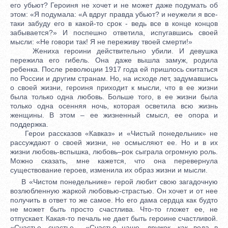
его убьют? Героиня не хочет и не может даже подумать об
этом: «Я подумала: «А вдруг правда убьют? и неужели я все-
таки забуду его в какой-то срок - ведь все в конце концов
забывается?» И поспешно ответила, испугавшись своей
мысли: «Не говори так! Я не переживу твоей смерти!»
Жениха героини действительно убили. И девушка
пережила его гибель. Она даже вышла замуж, родила
ребенка. После революции 1917 года ей пришлось скитаться
по России и другим странам. Но, на исходе лет, задумавшись
о своей жизни, героиня приходит к мысли, что в ее жизни
была только одна любовь. Больше того, в ее жизни была
только одна осенняя ночь, которая осветила всю жизнь
женщины. В этом – ее жизненный смысл, ее опора и
поддержка.
Герои рассказов «Кавказ» и «Чистый понедельник» не
рассуждают о своей жизни, не осмысляют ее. Но и в их
жизни любовь-вспышка, любовь–рок сыграла огромную роль.
Можно сказать, мне кажется, что она перевернула
существование героев, изменила их образ жизни и мысли.
В «Чистом понедельнике» герой любит свою загадочную
возлюбленную жаркой любовью-страстью. Он хочет и от нее
получить в ответ то же самое. Но его дама сердца как будто
не может быть просто счастлива. Что-то гложет ее, не
отпускает. Какая-то печаль не дает быть героине счастливой.
«Счастье, счастье... «Счастье наше, дружок, как вода в