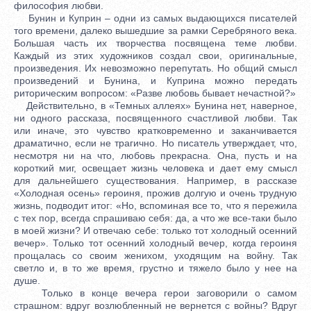
философия любви.
Бунин и Куприн – одни из самых выдающихся писателей
того времени, далеко вышедшие за рамки Серебряного века.
Большая часть их творчества посвящена теме любви.
Каждый из этих художников создал свои, оригинальные,
произведения. Их невозможно перепутать. Но общий смысл
произведений и Бунина, и Куприна можно передать
риторическим вопросом: «Разве любовь бывает нечастной?»
Действительно, в «Темных аллеях» Бунина нет, наверное,
ни одного рассказа, посвященного счастливой любви. Так
или иначе, это чувство кратковременно и заканчивается
драматично, если не трагично. Но писатель утверждает, что,
несмотря ни на что, любовь прекрасна. Она, пусть и на
короткий миг, освещает жизнь человека и дает ему смысл
для дальнейшего существования. Например, в рассказе
«Холодная осень» героиня, прожив долгую и очень трудную
жизнь, подводит итог: «Но, вспоминая все то, что я пережила
с тех пор, всегда спрашиваю себя: да, а что же все-таки было
в моей жизни? И отвечаю себе: только тот холодный осенний
вечер». Только тот осенний холодный вечер, когда героиня
прощалась со своим женихом, уходящим на войну. Так
светло и, в то же время, грустно и тяжело было у нее на
душе.
Только в конце вечера герои заговорили о самом
страшном: вдруг возлюбленный не вернется с войны? Вдруг