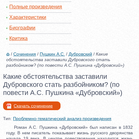
Полные произведения
Характеристики
Биографии
Критика
/
Сочинения
/
Пушкин А.С.
/
Дубровский
/
Какие
обстоятельства заставили Дубровского стать
разбойником? (по повести А.С. Пушкина «Дубровский»)
Какие обстоятельства заставили
Дубровского стать разбойником? (по
повести А.С. Пушкина «Дубровский»)
Скачать сочинение
Тип:
Проблемно-тематический анализ произведения
Роман А.С. Пушкина «Дубровский» был написан в 1832
году. В нем писатель показывает жизнь русского дворянства
начала 19 века. В центре повествования находится жизнь