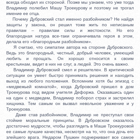
всегда обходил их стороной. Позже мы узнаем, что уже тогда
Владимир полюбил Машу Троекурову и поэтому не трогал
имение ее отца.
Почему Дубровский стал именно разбойником? Не найдя
защиты у закона, он решил тоже жить по неписаным
правилам – правилам силы и жестокости. Но его
благородная натура все-таки ограничивала героя в этом,
делала его «благородным разбойником».
Я считаю, что симпатии автора на стороне Дубровского.
Ведь это благородный, честный, добрый человек, умеющий
любить и прощать. Он хорошо относится к своим
крестьянам, видит в них не слуг, а людей. Это очень важно.
Владимир Дубровский смел и решителен. В критической
ситуации он умеет быстро принимать решения и находить
выход из любого положения. Вспомним хотя бы эпизод с
«медвежьей комнатой», когда Дубровский пришел в дом
Троекурова под видом учителя Дефоржа. Оказавшись один
на один с медведем, Владимир поборол страх и застрелил
хищника. Тем самым он вызвал невольное уважение и у
Троекурова.
Даже став разбойником, Владимир не преступал свои
стойкие моральные принципы. В Дубровском оказалось
достаточно мудрости, чтобы разглядеть в Маше Троекуровой
ее самые лучшие качества, несмотря на то, что она дочь его
злейшего врага. Недаром Пушкин подчеркивает все самое