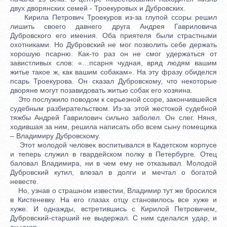
двух дворянских семей - Троекуровых и Дубровских.
Кирила Петрович Троекуров из-за глупой ссоры решил
лишить своего давнего друга Андрея Гавриловича
Дубровского его имения. Оба приятеля были страстными
охотниками. Но Дубровский не мог позволить себе держать
хорошую псарню. Как-то раз он не смог удержаться от
завистливых слов: «…псарня чудная, вряд людям вашим
житье такое ж, как вашим собакам». На эту фразу обиделся
псарь Троекурова. Он сказал Дубровскому, что некоторые
дворяне могут позавидовать житью собак его хозяина.
Это послужило поводом к серьезной ссоре, закончившейся
судебным разбирательством. Из-за этой жестокой судебной
тяжбы Андрей Гаврилович сильно заболел. Он слег. Няня,
ходившая за ним, решила написать обо всем сыну помещика
– Владимиру Дубровскому.
Этот молодой человек воспитывался в Кадетском корпусе
и теперь служил в гвардейском полку в Петербурге. Отец
баловал Владимира, ни в чем ему не отказывал. Молодой
Дубровский кутил, влезал в долги и мечтал о богатой
невесте.
Но, узнав о страшном известии, Владимир тут же бросился
в Кистеневку. На его глазах отцу становилось все хуже и
хуже. И однажды, встретившись с Кирилой Петровичем,
Дубровский-старший не выдержал. С ним сделался удар, и
он умер.