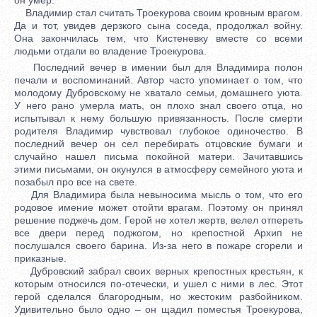
Владимир стал считать Троекурова своим кровным врагом.
Да и тот, увидев дерзкого сына соседа, продолжал войну.
Она закончилась тем, что Кистеневку вместе со всеми
людьми отдали во владение Троекурова.
Последний вечер в имении был для Владимира полон
печали и воспоминаний. Автор часто упоминает о том, что
молодому Дубровскому не хватало семьи, домашнего уюта.
У него рано умерла мать, он плохо знал своего отца, но
испытывал к нему большую привязанность. После смерти
родителя Владимир чувствовал глубокое одиночество. В
последний вечер он сел перебирать отцовские бумаги и
случайно нашел письма покойной матери. Зачитавшись
этими письмами, он окунулся в атмосферу семейного уюта и
позабыл про все на свете.
Для Владимира была невыносима мысль о том, что его
родовое имение может отойти врагам. Поэтому он принял
решение поджечь дом. Герой не хотел жертв, велел отпереть
все двери перед поджогом, но крепостной Архип не
послушался своего барина. Из-за него в пожаре сгорели и
приказные.
Дубровский забрал своих верных крепостных крестьян, к
которым относился по-отечески, и ушел с ними в лес. Этот
герой сделался благородным, но жестоким разбойником.
Удивительно было одно – он щадил поместья Троекурова,