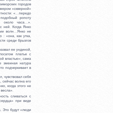
риморских городов
имером «скверной»
стности: «…передо
 подобный ропоту
о около часа…».
с ней. Когда Янко
ами волн…Янко не
: «она, как утка,
сти среди брызгов
азвал ее ундиной,
лосатом платье с
ой властью», сама
е змеиная натура
это подчеркивает в
л, чувствовал себя
, сейчас волна его
ко, когда этого не
 весла».
ость сливаться с
сердца» при виде
. Это будут «люди