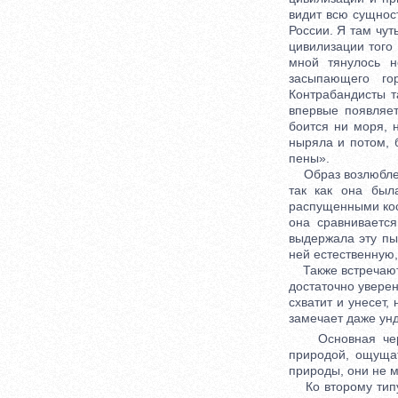
видит всю сущнос
России. Я там чу
цивилизации того
мной тянулось н
засыпающего го
Контрабандисты т
впервые появляе
боится ни моря, 
ныряла и потом, 
пены».
Образ возлюбленн
так как она был
распущенными кос
она сравниваетс
выдержала эту пыт
ней естественную,
Также встречаются
достаточно уверен
схватит и унесет,
замечает даже унд
Основная черта 
природой, ощуща
природы, они не м
Ко второму типу 