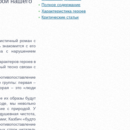
рой нашего
Полное содержание
Характеристика героев
Критические статьи
истичный роман с
 знакомится с его
ена с нарушением
рактеров героев в
рый тесно связан с
отивопоставление
 группы: первая –
орая – это «люди
е их образы будут
оде, мы невольно
ние с природой. У
 душевная чистота,
ами; Казбич «будто
ротивопоставление
ых строк читатель