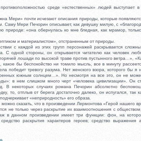
тивоположностью среде «естественных» людей выступает в 
а Мери» почти исчезают описания природы, которые появляются
м. Саму Мери Печорин описывает, как девушку милую, с «благород
ую природе: «она обернулась ко мне бледная, как мрамор, тольк
тиком и материалистом», отстраненным от природы.
ии с каждой из этих групп персонажей раскрывается сложны
а. С одной стороны, он открывается читателю как человек лю
горячей лошади по высокой траве против пустынного ветра…», «К
, какое бы беспокойство ни томило мысль, все в минуту рассеетс
тела победит тревогу разума. Нет женского взора, которого бы я
аренных южным солнцем…». Но несмотря на все это, он не може
ды»: в нем слишком много черт «человека цивилизации». Он ст
т.д. В некоторых случаях романа Печорин абсолютно беспомощ
дку, то, отплыв от берега достаточно далеко, он испугался, так 
 подчеркивает «неприродность» его образа.
ожно сказать, что в произведении Лермонтова «Герой нашего в
тся не только через раскрытие их взаимоотношения с обществом,
аж в данном произведении имеет три функции: фон, на которо
 средство раскрытия характеров героев; средство выражения а
9