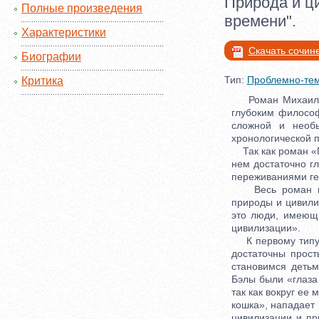
Природа и ц
Полные произведения
времени".
Характеристики
Скачать сочин
Биографии
Тип:
Проблемно-тем
Критика
Роман Михаила Ю
глубоким философ
сложной и необы
хронологической 
Так как роман «Г
нем достаточно гл
переживаниями ге
Весь роман пост
природы и цивили
это люди, имеющ
цивилизации».
К первому типу б
достаточны прос
становимся детьм
Бэлы были «глаза 
так как вокруг ее
кошка», нападает
цивилизации и пр