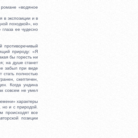
романе «водяное
 в экспозиции и в
ной походкой», но
о глаза ее чудесно
й противоречивый
бящий природу: «Я
акая бы горесть ни
я; на душе станет
 не забыл при виде
т стать полностью
ранен, скептичен,
ен. Когда ундина
как совсем не умел
ремени» характеры
 но и с природой.
м происходят все
вторской позиции