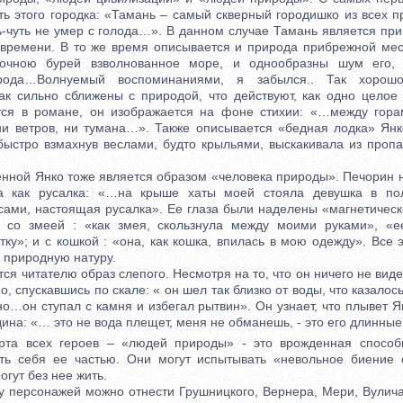
ть этого городка: «Тамань – самый скверный городишко из всех п
ть-чуть не умер с голода…». В данном случае Тамань является пр
 времени. В то же время описывается и природа прибрежной ме
очною бурей взволнованное море, и однообразны шум его,
рода…Волнуемый воспоминаниями, я забылся.. Так хорош
ак сильно сближены с природой, что действуют, как одно целое 
тся в романе, он изображается на фоне стихии: «…между гор
ни ветров, ни тумана…». Также описывается «бедная лодка» Янко 
быстро взмахнув веслами, будто крыльями, выскакивала из пропа
ой Янко тоже является образом «человека природы». Печорин н
а как русалка: «…на крыше хаты моей стояла девушка в по
ами, настоящая русалка». Ее глаза были наделены «магнетическ
я со змеей : «как змея, скользнула между моими руками», «е
ку»; и с кошкой : «она, как кошка, впилась в мою одежду». Все 
 природную натуру.
 читателю образ слепого. Несмотря на то, что он ничего не виде
о, спускавшись по скале: « он шел так близко от воды, что казалось
 но…он ступал с камня и избегал рытвин». Он узнает, что плывет Ян
ина: «… это не вода плещет, меня не обманешь, - это его длинные
всех героев – «людей природы» - это врожденная способн
ть себя ее частью. Они могут испытывать «невольное биение 
огут без нее жить.
персонажей можно отнести Грушницкого, Вернера, Мери, Вулича