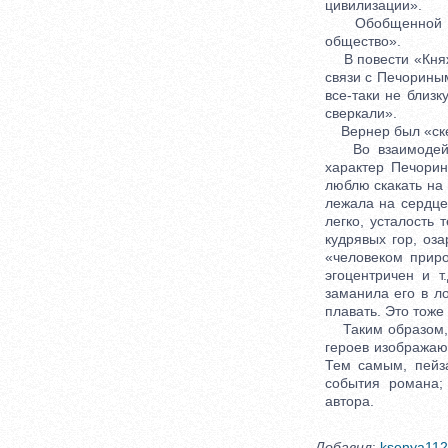
цивилизации».
Обобщенной про
общество».
В повести «Княжн
связи с Печорины
все-таки не близк
сверкали».
Вернер был «скеп
Во взаимодейств
характер Печорин
люблю скакать на 
лежала на сердце
легко, усталость 
кудрявых гор, оз
«человеком приро
эгоцентричен и 
заманила его в ло
плавать. Это тоже
Таким образом, м
героев изображаю
Тем самым, пейз
события романа;
автора.
Добавил
:
ksenya112