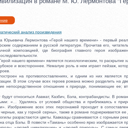
ивилизация в романе М. Ю. Лермонтова "Ге
ение
атический анализ произведения
рьевича Лермонтова «Герой нашего времени» - первый реал
ским содержанием в русской литературе. Прочитав его, читатель
чной композицией, где биография главного героя изображ
последовательности.
ерой нашего времени» является психологическим, то раскрытие ха
убокое и всестороннее. Немалую роль в нем играет пейзаж, кото
роев.
роен на противопоставлениях, и одним из них является пр
зации. В этом случае всех героев романа можно разделить на две
ие непосредственное отношение к природе, понимающие ее; вт
удут относиться Азамат, Казбич, Бэла, контрабандисты. В роман
тыми: «… Удаляясь от условий общества и приближаясь к прир
и». Изображение всех этих персонажей проходит в сопоставле
черные, как у горной серны», также в романе подчеркивается ее
 могилы разрастаются цветы. Кавказцы сравниваются с горными рек
 на отца Бэлы. В повести «Тамань» особенно ярко изображается п
ироды, «людей цивилизации» и «людей природы». С самых перв