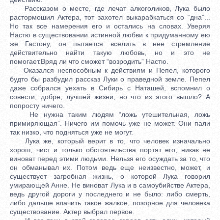
Рассказом о месте, где лечат алкоголиков, Лука было
растормошил Актера, тот захотел выкарабкаться со “дна”...
Но так все намерения его и остались на словах. Уверяя
Настю в существовании истинной любви к придуманному ею
же Гастону, он пытается вселить в нее стремление
действительно найти такую любовь, но и это не
помогает.Вряд ли что сможет “возродить” Настю.
Оказался неспособным к действиям и Пепел, которого
будто бы разбудил рассказ Луки о праведной земле. Пепел
даже собрался уехать в Сибирь с Наташей, вспомнил о
совести, добре, лучшей жизни, но что из этого вышло? А
попросту ничего.
Не нужна таким людям “ложь утешительная, ложь
примиряющая”. Ничего им помочь уже не может. Они пали
так низко, что подняться уже не могут.
Лука же, который верит в то, что человек изначально
хорош, чист и только обстоятельства портят его, никак не
виноват перед этими людьми. Нельзя его осуждать за то, что
он обманывал их. Потом ведь еще неизвестно, может, и
существует загробная жизнь, о которой Лука говорил
умирающей Анне. Не виноват Лука и в самоубийстве Актера,
ведь другой дороги у последнего и не было: либо смерть,
либо дальше влачить такое жалкое, позорное для человека
существование. Актер выбрал первое.