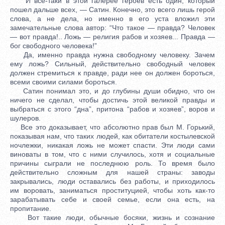
И все-таки в этой галерее героев есть один, который
пошел дальше всех, — Сатин. Конечно, это всего лишь герой
слова, а не дела, но именно в его уста вложил эти
замечательные слова автор: “Что такое — правда? Человек
— вот правда!.. Ложь — религия рабов и хозяев... Правда —
бог свободного человека!”
Да, именно правда нужна свободному человеку. Зачем
ему ложь? Сильный, действительно свободный человек
должен стремиться к правде, ради нее он должен бороться,
всеми своими силами бороться.
Сатин понимал это, и до глубины души обидно, что он
ничего не сделал, чтобы достичь этой великой правды и
выбраться с этого “дна”, притона “рабов и хозяев”, воров и
шулеров.
Все это доказывает, что абсолютно прав был М. Горький,
показывая нам, что таких людей, как обитатели костылевской
ночлежки, никакая ложь не может спасти. Эти люди сами
виноваты в том, что с ними случилось, хотя и социальные
причины сыграли не последнюю роль. То время было
действительно сложным для нашей страны: заводы
закрывались, люди оставались без работы, и приходилось
им воровать, заниматься проституцией, чтобы хоть как-то
зарабатывать себе и своей семье, если она есть, на
пропитание.
Вот такие люди, обычные босяки, жизнь и сознание