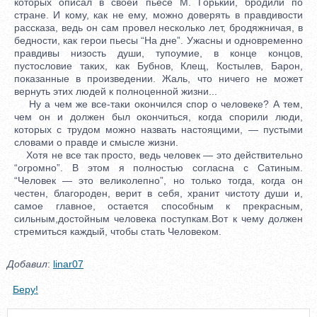
которых описал в своей пьесе М. Горький, бродили по
стране. И кому, как не ему, можно доверять в правдивости
рассказа, ведь он сам провел несколько лет, бродяжничая, в
бедности, как герои пьесы “На дне”. Ужасны и одновременно
правдивы низость души, тупоумие, в конце концов,
пустословие таких, как Бубнов, Клещ, Костылев, Барон,
показанные в произведении. Жаль, что ничего не может
вернуть этих людей к полноценной жизни...
Ну а чем же все-таки окончился спор о человеке? А тем,
чем он и должен был окончиться, когда спорили люди,
которых с трудом можно назвать настоящими, — пустыми
словами о правде и смысле жизни.
Хотя не все так просто, ведь человек — это действительно
“огромно”. В этом я полностью согласна с Сатиным.
“Человек — это великолепно”, но только тогда, когда он
честен, благороден, верит в себя, хранит чистоту души и,
самое главное, остается способным к прекрасным,
сильным,достойным человека поступкам.Вот к чему должен
стремиться каждый, чтобы стать Человеком.
Добавил
:
linar07
Беру!