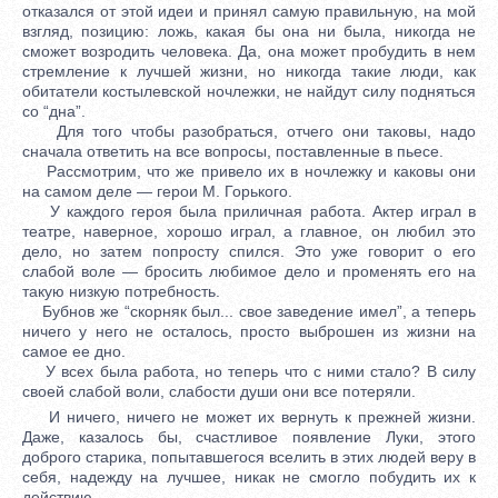
отказался от этой идеи и принял самую правильную, на мой
взгляд, позицию: ложь, какая бы она ни была, никогда не
сможет возродить человека. Да, она может пробудить в нем
стремление к лучшей жизни, но никогда такие люди, как
обитатели костылевской ночлежки, не найдут силу подняться
со “дна”.
Для того чтобы разобраться, отчего они таковы, надо
сначала ответить на все вопросы, поставленные в пьесе.
Рассмотрим, что же привело их в ночлежку и каковы они
на самом деле — герои М. Горького.
У каждого героя была приличная работа. Актер играл в
театре, наверное, хорошо играл, а главное, он любил это
дело, но затем попросту спился. Это уже говорит о его
слабой воле — бросить любимое дело и променять его на
такую низкую потребность.
Бубнов же “скорняк был... свое заведение имел”, а теперь
ничего у него не осталось, просто выброшен из жизни на
самое ее дно.
У всех была работа, но теперь что с ними стало? В силу
своей слабой воли, слабости души они все потеряли.
И ничего, ничего не может их вернуть к прежней жизни.
Даже, казалось бы, счастливое появление Луки, этого
доброго старика, попытавшегося вселить в этих людей веру в
себя, надежду на лучшее, никак не смогло побудить их к
действию.