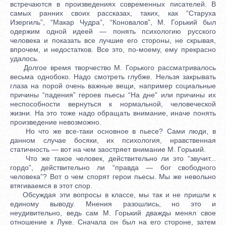
встречаются в произведениях современных писателей. В
самых ранних своих рассказах, таких, как “Старуха
Изергиль”, “Макар Чудра”, “Коновалов”, М. Горький был
одержим одной идеей — понять психологию русского
человека и показать все лучшие его стороны, не скрывая,
впрочем, и недостатков. Все это, по-моему, ему прекрасно
удалось.
Долгое время творчество М. Горького рассматривалось
весьма однобоко. Надо смотреть глубже. Нельзя закрывать
глаза на порой очень важные вещи, например социальные
причины “падения” героев пьесы “На дне” или причины их
неспособности вернуться к нормальной, человеческой
жизни. На это тоже надо обращать внимание, иначе понять
произведение невозможно.
Но что же все-таки основное в пьесе? Сами люди, в
данном случае босяки, их психология, нравственная
статичность — вот на чем заостряет внимание М. Горький.
Что же такое человек, действительно ли это “звучит...
гордо”, действительно ли “правда — бог свободного
человека”? Вот о чем спорят герои пьесы. Мы же невольно
втягиваемся в этот спор.
Обсуждая эти вопросы в классе, мы так и не пришли к
единому выводу. Мнения разошлись, но это и
неудивительно, ведь сам М. Горький дважды менял свое
отношение к Луке. Сначала он был на его стороне, затем