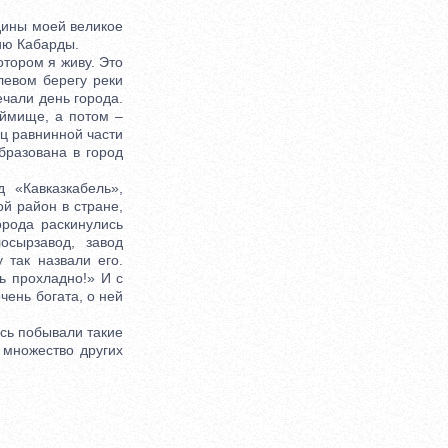
дины моей великое
рию Кабарды.
тором я живу. Это
левом берегу реки
ечали день города.
аймище, а потом –
иц равнинной части
бразована в город
«Кавказкабель»,
й район в стране,
орода раскинулись
осырзавод, завод
 так назвали его.
ь прохладно!» И с
чень богата, о ней
сь побывали такие
 множество других