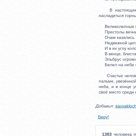
В настоящее вр
насладиться горн
Великолепные к
Престолы вечные
Очам казались 
Недвижной цепь
И в их углу коло
В венце, блиста
Эльбрус огромн
Белел на небе г
Счастье человека
пальме, увезённой
неба, и в конце 
своё место среди 
Добавил
:
savvakloc
Беру!
1383
человека п