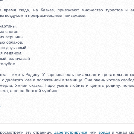
емя сюда, на Кавказ, приезжают множество туристов и аль
ым воздухом и прекраснейшими пейзажами.
артины.
 снегов.
их вершины
ю облаков.
сс двуглавый
я ледяном,
ый, величавый
олубом.
 – иметь Родину. У Гаршина есть печальная и трогательная ск
 с далёкого юга и посаженной в темницу. Она очень хотела свобо
умерла. Умная сказка. Надо уметь любить и ценить родину, поним
него, а не на богатой чужбине.
h
росмотрели эту страницу.
Зарегистрируйся
или
войди
и узнай ск