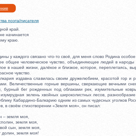
ение
тва поэта/писателя
ной край.
е начинается
му краю.
 у каждого связано что-то своё, для меня слово Родина особое 
ее общее человеческое чувство, объединяющее людей в народы 
ое в нашей жизни, далёкое и близкое, которое, переплетаясь, вы
расное чувство.
рия издавна славилась своим дружелюбием, красотой гор и р
ами. Величественные горные вершины, сверкающие вечными сне
, бурный бег рожденных под облаками рек, изумительные ковр
, изумрудная зелень хвойных широколистных лесов, разнообразие 
ублику Кабардино-Балкарию одним из самых чудесных уголков Росс
в, в своём стихотворении «Земля моя», он писал:
– земля моя,
полин, земля моя,
вой сын, земля моя,
долин, земля моя!