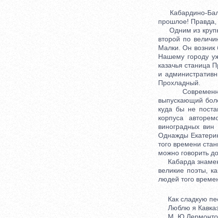
Кабардино-Балкар
прошлое! Правда, 
Одним из крупных
второй по величи
Малки. Он возник 
Нашему городу уж
казачья станица П
и административн
Прохладный.
Современный Пр
выпускающий боле
куда бы не поста
корпуса авторем
виноградных вин 
Однажды Екатерин
того времени стан
можно говорить до
Кабарда знаменит
великие поэты, к
людей того време
Как сладкую пес
Люблю я Кавказ
М. Ю.Лермонто