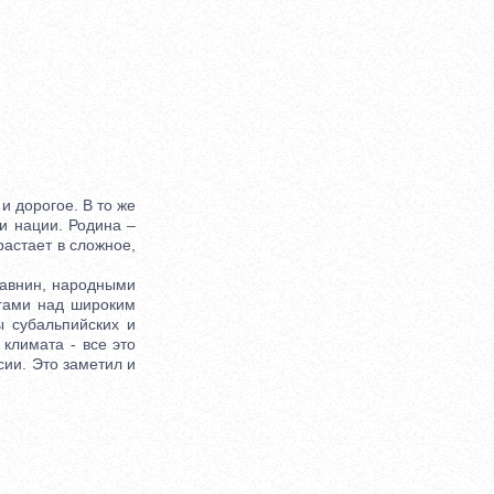
и дорогое. В то же
и нации. Родина –
растает в сложное,
авнин, народными
гами над широким
ы субальпийских и
климата - все это
ии. Это заметил и