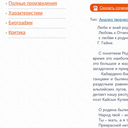
Полные произведения
Скачать сочин
Характеристики
Тип:
Анализ творчес
Биографии
Люби и знай род
Критика
Любовь к Отчизн
с любви к родно
Г. Гейне.
С понятием Родины
время это наибол
это большое и мал
загадочное и прек
Кабардино-Балка
танцами и былин
раздольем равнин
альпийских лугов
делает нашу респ
поэт Кайсын Кулие
О родина былин 
Народ твой – ис
Ты – мать, а я т
Прекрасней нет 