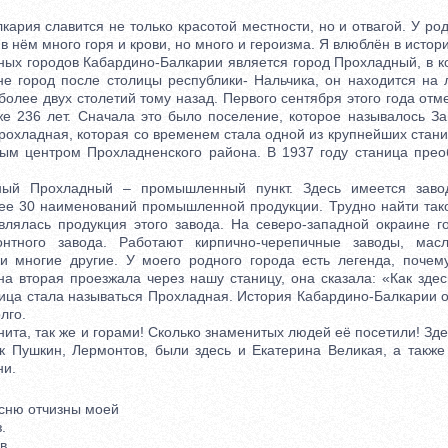
ия славится не только красотой местности, но и отвагой. У ро
в нём много горя и крови, но много и героизма. Я влюблён в исто
 городов Кабардино-Балкарии является город Прохладный, в ко
не город после столицы республики- Нальчика, он находится на 
более двух столетий тому назад. Первого сентября этого года отм
е 236 лет. Сначала это было поселение, которое называлось З
рохладная, которая со временем стала одной из крупнейших стан
ым центром Прохладненского района. В 1937 году станица прео
охладный – промышленный пункт. Здесь имеется завод 
е 30 наименований промышленной продукции. Трудно найти тако
влялась продукция этого завода. На северо-западной окраине г
онтного завода. Работают кирпично-черепичные заводы, масл
и многие другие. У моего родного города есть легенда, почему
а вторая проезжала через нашу станицу, она сказала: «Как здес
ица стала называться Прохладная. История Кабардино-Балкарии о
лго.
а, так же и горами! Сколько знаменитых людей её посетили! Зде
ак Пушкин, Лермонтов, были здесь и Екатерина Великая, а также
ни.
ню отчизны моей
.
в.