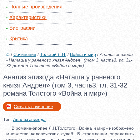
Полные произведения
Характеристики
Биографии
Критика
/
Сочинения
/
Толстой Л.Н.
/
Война и мир
/
Анализ эпизода
«Наташа у раненого князя Андрея» (том 3, часть3, гл. 31-
32 романа Толстого «Война и мир»)
Анализ эпизода «Наташа у раненого
князя Андрея» (том 3, часть3, гл. 31-32
романа Толстого «Война и мир»)
Скачать сочинение
Тип:
Анализ эпизода
В романе-эпопее Л.Н.Толстого «Война и мир» изображено
множество человеческих судеб. В стремлении определить
единые критерии в оценке поступков и характеров