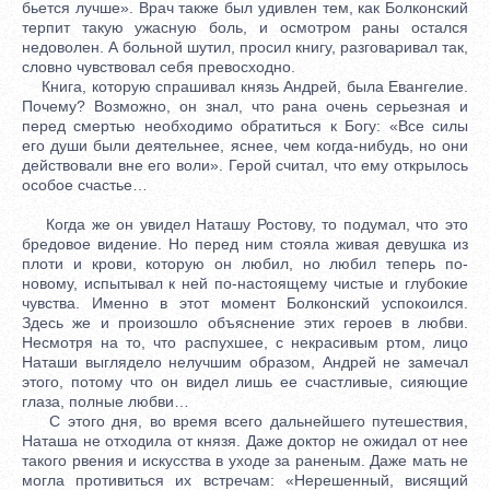
бьется лучше». Врач также был удивлен тем, как Болконский
терпит такую ужасную боль, и осмотром раны остался
недоволен. А больной шутил, просил книгу, разговаривал так,
словно чувствовал себя превосходно.
Книга, которую спрашивал князь Андрей, была Евангелие.
Почему? Возможно, он знал, что рана очень серьезная и
перед смертью необходимо обратиться к Богу: «Все силы
его души были деятельнее, яснее, чем когда-нибудь, но они
действовали вне его воли». Герой считал, что ему открылось
особое счастье…
Когда же он увидел Наташу Ростову, то подумал, что это
бредовое видение. Но перед ним стояла живая девушка из
плоти и крови, которую он любил, но любил теперь по-
новому, испытывал к ней по-настоящему чистые и глубокие
чувства. Именно в этот момент Болконский успокоился.
Здесь же и произошло объяснение этих героев в любви.
Несмотря на то, что распухшее, с некрасивым ртом, лицо
Наташи выглядело нелучшим образом, Андрей не замечал
этого, потому что он видел лишь ее счастливые, сияющие
глаза, полные любви…
С этого дня, во время всего дальнейшего путешествия,
Наташа не отходила от князя. Даже доктор не ожидал от нее
такого рвения и искусства в уходе за раненым. Даже мать не
могла противиться их встречам: «Нерешенный, висящий