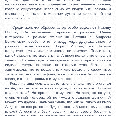
персонажей писатель определяет нравственные законы,
которые существуют независимо от людей. Эти законы и
являются для Толстого мерилом духовных качеств той или
иной личности.
Среди женских образов автор особо выделяет Наташу
Ростову. Он показывает героиню в развитии. Очень
интересны в романе отношения Наташи с Андреем
Болконским, особенно тот эпизод, когда девушка узнает о
ранении возлюбленного. Горит Москва, но Наташа
погружена в свои мысли и многое не замечает. После того,
как ей сказали, что видеть князя Андрея нельзя, что он ранен
тяжело, «Наташа сидела неподвижно в углу кареты и так же
сидела теперь на лавке, на которую села. Что-то она
задумывала, что-то решала или уже решила в своем уме.
Теперь это знала и графиня, но что это такое было, она не
знала, и это-то страшило и мучило ее».
Когда Наташа услышала стоны, она знала, что это стонал
не Андрей, но все же мать видела, что она плачет. Почему
она плакала? Наверное, потому «что Наташа, по натуре,
очень чуткий человек, ей не чужды страдания других». А
может, это другое? Ведь она знала, что как бы плохо ни было
Андрею, он все равно не будет стонать. А может ему совсем
плохо? А если это были рыдания из-за своего бессилия,
потому, что в данный момент она не может помочь своему