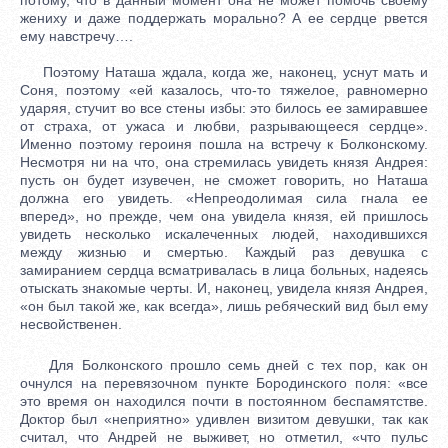
жениху и даже поддержать морально? А ее сердце рвется
ему навстречу….
Поэтому Наташа ждала, когда же, наконец, уснут мать и
Соня, поэтому «ей казалось, что-то тяжелое, равномерно
ударяя, стучит во все стены избы: это билось ее замиравшее
от страха, от ужаса и любви, разрывающееся сердце».
Именно поэтому героиня пошла на встречу к Болконскому.
Несмотря ни на что, она стремилась увидеть князя Андрея:
пусть он будет изувечен, не сможет говорить, но Наташа
должна его увидеть. «Непреодолимая сила гнала ее
вперед», но прежде, чем она увидела князя, ей пришлось
увидеть несколько искалеченных людей, находившихся
между жизнью и смертью. Каждый раз девушка с
замиранием сердца всматривалась в лица больных, надеясь
отыскать знакомые черты. И, наконец, увидела князя Андрея,
«он был такой же, как всегда», лишь ребяческий вид был ему
несвойственен.
Для Болконского прошло семь дней с тех пор, как он
очнулся на перевязочном пункте Бородинского поля: «все
это время он находился почти в постоянном беспамятстве.
Доктор был «неприятно» удивлен визитом девушки, так как
считал, что Андрей не выживет, но отметил, «что пульс