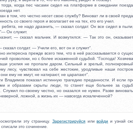
гда, когда пес часами сидел на платформе в ожидании поезда
оезда нет.
н в том, что честно несет свою службу? Виноват ли в своей пред
ность со своего героя и возлагает ее на тех, кто его учил.
ебята, не надо дразнить, — сказал солдат. Он все сидел в пыли,
"— Он служит.
ит, — сказал мальчик. И возмутился: — Так это он, оказывает
казал солдат. — Учили его, вот он и служит”.
 интересна прежде всего тем, что в ней рассказывается о суще
ючей проволоки, но с более искаженной судьбой. “Господа! Хозяе
аши усилия не пропали даром. Сильный и зрелый, полнокровный
му лесу, чувствовал на себе жестокие, уродливые наши постро
 они ему не жмут, не натирают, не царапают”.
Владимов показал истинную трагедию преданности. И если пре
ами и образами скрыты люди, то станет еще больнее за судьбу
 Служил по-своему честно, но оказался не нужен. Разве виноваты
неверной, ложной, а жизнь их — навсегда искалеченной?
осмотрели эту страницу.
Зарегистрируйся
или
войди
и узнай ско
 списали это сочинение.