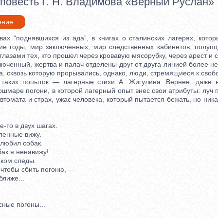
 повесть Г. Н. Владимова «Верный Руслан»
ение
 “поднявшихся из ада”, в книгах о сталинских лагерях, котор
ие годы, мир заключенных, мир следственных кабинетов, полуп
глазами тех, кто прошел через кровавую мясорубку, через арест и 
ченный, жертва и палач отделены друг от друга линией более н
, сквозь которую прорывались, однако, люди, стремящиеся к своб
их попыток — лагерные стихи А. Жигулина. Вернее, даже н
маре погони, в которой лагерный опыт внес свои атрибуты: луч 
втомата и страх, ужас человека, который пытается бежать, но ника
-то в двух шагах.
енные вижу.
любил собак.
ак я ненавижу!
ом следы.
чтобы сбить погоню, —
лиже...
ые погоны...