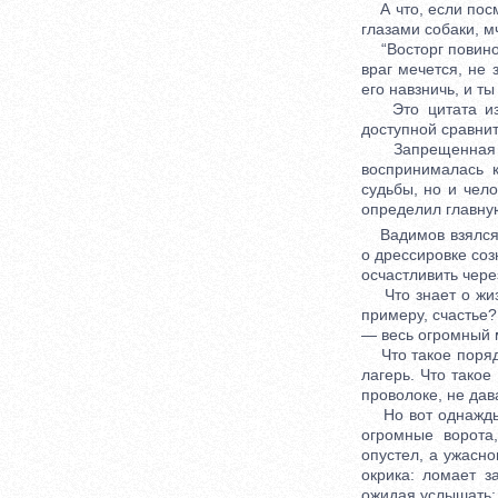
А что, если посм
глазами собаки, м
“Восторг повинов
враг мечется, не 
его навзничь, и т
Это цитата из п
доступной сравни
Запрещенная к п
воспринималась 
судьбы, но и чело
определил главну
Вадимов взялся з
о дрессировке соз
осчастливить чере
Что знает о жизн
примеру, счастье?
— весь огромный м
Что такое порядо
лагерь. Что такое
проволоке, не дав
Но вот однажды э
огромные ворота
опустел, а ужасно
окрика: ломает з
ожидая услышать: 