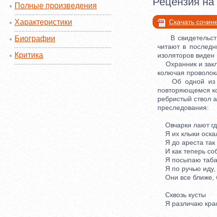
Рецензия на
Полные произведения
Характеристики
Скачать сочин
В свидетельствах
Биографии
читают в последн
Критика
изоляторов виден 
Охранник и заклю
колючая проволока
Об одной из так
повторяющемся кош
ребристый ствол а
преследования:
Овчарки лают где
Я их клыки оскал
Я до ареста так 
И как теперь соб
Я посыпаю табак
Я по ручью иду, 
Они все ближе, б
Сквозь кусты
Я различаю красн