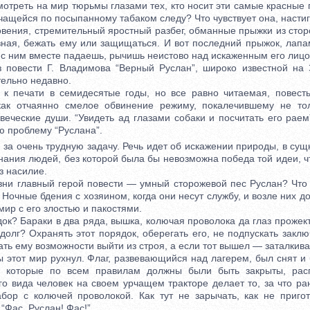
отреть на мир тюрьмы глазами тех, кто носит эти самые красные 
чащейся по посыпанному табаком следу? Что чувствует она, насти
ения, стремительный яростный разбег, обманные прыжки из стор
зная, бежать ему или защищаться. И вот последний прыжок, лапа
ы с ним вместе падаешь, рычишь неистово над искаженным его лицом
овести Г. Владимова “Верный Руслан”, широко известной на 
тельно недавно.
ечати в семидесятые годы, но все равно читаемая, повесть
как отчаянно смелое обвинение режиму, покалечившему не тол
веческие души. “Увидеть ад глазами собаки и посчитать его рае
ю проблему “Руслана”.
а очень трудную задачу. Речь идет об искажении природы, в сущн
нания людей, без которой была бы невозможна победа той идеи, 
з насилие.
и главный герой повести — умный сторожевой пес Руслан? Что з
 Ночные бдения с хозяином, когда они несут службу, и возле них до
ир с его злостью и пакостями.
к? Бараки в два ряда, вышка, колючая проволока да глаз проже
 долг? Охранять этот порядок, оберегать его, не подпускать закл
ать ему возможности выйти из строя, а если тот вышел — заталкива
тот мир рухнул. Флаг, развевающийся над лагерем, был снят и
, которые по всем правилам должны были быть закрыты, расп
го вида человек на своем урчащем тракторе делает то, за что р
абор с колючей проволокой. Как тут не зарычать, как не пригот
“Фас, Руслан! Фас!”