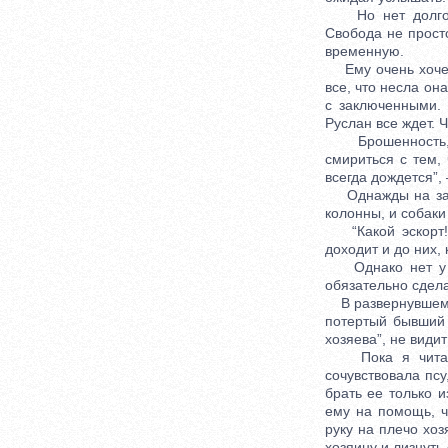
Но нет долгожда
Свобода не прост
временную.
Ему очень хочетс
все, что несла он
с заключенными. 
Руслан все ждет. 
Брошенность, у
смириться с тем, 
всегда дождется”,
Однажды на запа
колонны, и собаки
“Какой эскорт!”
доходит и до них,
Однако нет у ко
обязательно сдела
В развернувшемся
потертый бывший 
хозяева”, не видит
Пока я читала 
сочувствовала псу
брать ее только и
ему на помощь, ч
руку на плечо хоз
хозяину и лизнуть 