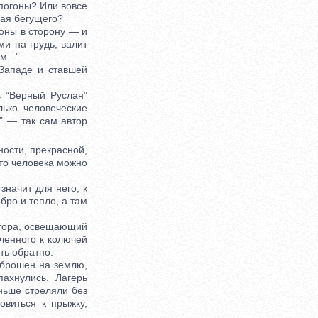
погоны? Или вовсе
гая бегущего?
оны в сторону — и
ми на грудь, валит
...”
Западе и ставшей
 “Верный Руслан”
ько человеческие
м” — так сам автор
ости, прекрасной,
что человека можно
начит для него, к
бро и тепло, а там
ктора, освещающий
юченного к колючей
ть обратно.
 брошен на землю,
ахнулись. Лагерь
аньше стреляли без
овиться к прыжку,