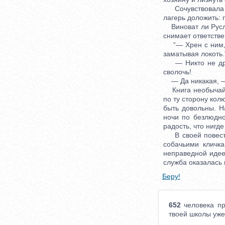
Сочувствовала то
лагерь доложить: п
Виноват ли Русла
снимает ответствен
“— Хрен с ним, р
заматывая локоть.
— Никто не дразн
сволочь!
— Да никакая, — с
Книга необычайно
по ту сторону кол
быть довольны. Н
ночи по безлюдно
радость, что нигде
В своей повести 
собачьими кличк
неправедной идее.
служба оказалась 
Беру!
652
человека пр
твоей школы уже