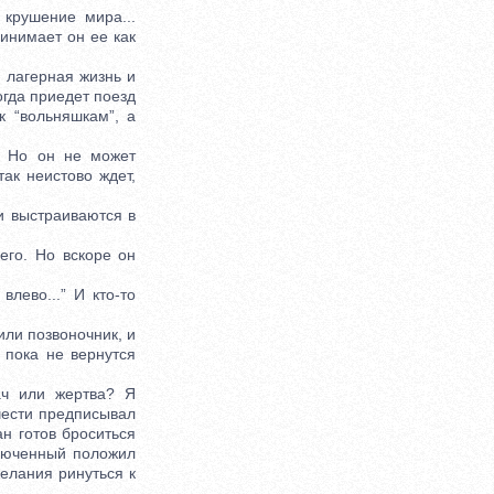
крушение мира...
инимает он ее как
 лагерная жизнь и
огда приедет поезд
к “вольняшкам”, а
 Но он не может
так неистово ждет,
 выстраиваются в
го. Но вскоре он
ево...” И кто-то
ли позвоночник, и
 пока не вернутся
ч или жертва? Я
 чести предписывал
ан готов броситься
ключенный положил
желания ринуться к