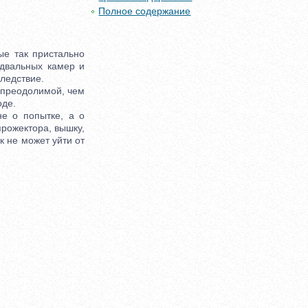
Полное содержание
ые так пристально
одвальных камер и
следствие.
епреодолимой, чем
оде.
е о попытке, а о
прожектора, вышку,
к не может уйти от