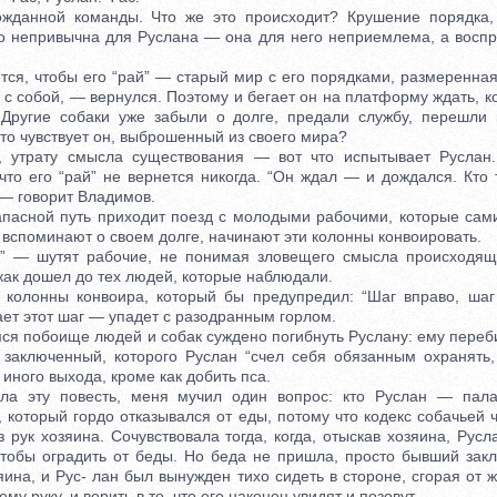
нной команды. Что же это происходит? Крушение порядка, 
о непривычна для Руслана — она для него неприемлема, а воспр
я, чтобы его “рай” — старый мир с его порядками, размеренная
а с собой, — вернулся. Поэтому и бегает он на платформу ждать, к
Другие собаки уже забыли о долге, предали службу, перешли 
Что чувствует он, выброшенный из своего мира?
трату смысла существования — вот что испытывает Руслан.
что его “рай” не вернется никогда. “Он ждал — и дождался. Кто 
 — говорит Владимов.
сной путь приходит поезд с молодыми рабочими, которые сами
 вспоминают о своем долге, начинают эти колонны конвоировать.
 — шутят рабочие, не понимая зловещего смысла происходяще
 как дошел до тех людей, которые наблюдали.
лонны конвоира, который бы предупредил: “Шаг вправо, шаг вл
ет этот шаг — упадет с разодранным горлом.
 побоище людей и собак суждено погибнуть Руслану: ему переби
заключенный, которого Руслан “счел себя обязанным охранять,
 иного выхода, кроме как добить пса.
эту повесть, меня мучил один вопрос: кто Руслан — пала
, который гордо отказывался от еды, потому что кодекс собачьей
з рук хозяина. Сочувствовала тогда, когда, отыскав хозяина, Русл
тобы оградить от беды. Но беда не пришла, просто бывший за
яина, и Рус- лан был вынужден тихо сидеть в стороне, сгорая от 
ему руку, и верить в то, что его наконец увидят и позовут.