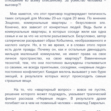
отношение ко всему описанному. За убийство человека –
выговор?!
Мне кажется, что этот приговор подтверждает типичность
таких ситуаций для Москвы 20-ых годов 20 века. По мнению
Зощенко, коммунальные квартиры – безусловное зло.
Конечно, все зависит от конкретных людей. Ведь были и
коммунальные квартиры, в которых соседи жили как одна
семья и ни за что не хотели разъезжаться. Безусловно, автор
сатирически раскрывает образ Кобылина, необразованного и
наглого хапуги. Но, в то же время, и в словах этого героя
есть доля правды. Почему он, как и остальные двенадцать
жильцов маленькой коммуналки, не имеет права на свое
личное пространство, на свою квартиру? Взвинченные
теснотой, тем, что они постоянно вынуждены сталкиваться
со своими, не всегда приятными, соседями, «нервные люди»
постоянно конфликтуют. Каждая мелочь вызывает у них бурю
эмоций, в результате которых могут происходить самые
страшные вещи.
На то, что «квартирный вопрос» - вовсе не пустяк,
решение которого может подождать, указывает трагический
финал рассказа «Нервные люди». В результате драки
погибает ни в чем не повинный человек – инвалид Гаврилыч.