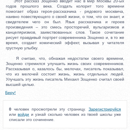
Этот рассказ Зощенко вводит нас в мир Москвы 20-ых
годов прошлого века. Создать колорит того времени
помогает образ героя-рассказчика - рядового москвича,
наивно повествующего о своей жизни, о том, что он знает, и
свидетелем чего он был. Язык рассказчика и героев
произведения – это смесь просторечий, вульгаризмов и
канцеляризмов, заимствованных слов. Такое сочетание
рисует правдивый портрет современника Зощенко и, в то же
время, создает комический эффект, вызывая у читателя
грустную улыбку.
Я считаю, что, обнажая недостатки своего времени,
Зощенко стремился улучшить жизнь своих современников.
Рассказывая о, казалось бы, мелочах, писатель показывал,
что из мелочей состоит жизнь, жизнь отдельных людей.
Улучшать эту жизнь писатель Михаил Зощенко считал своей
высшей целью.
Беру!
0
человек просмотрели эту страницу.
Зарегистрируйся
или
войди
и узнай сколько человек из твоей школы уже
списали это сочинение.