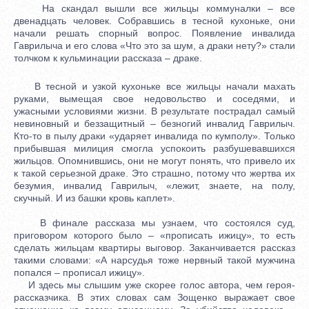
На скандал вышли все жильцы коммуналки – все
двенадцать человек. Собравшись в тесной кухоньке, они
начали решать спорный вопрос. Появление инвалида
Гаврилыча и его слова «Что это за шум, а драки нету?» стали
толчком к кульминации рассказа – драке.
В тесной и узкой кухоньке все жильцы начали махать
руками, вымещая свое недовольство и соседями, и
ужасными условиями жизни. В результате пострадал самый
невиновный и беззащитный – безногий инвалид Гаврилыч.
Кто-то в пылу драки «ударяет инвалида по кумполу». Только
прибывшая милиция смогла успокоить разбушевавшихся
жильцов. Опомнившись, они не могут понять, что привело их
к такой серьезной драке. Это страшно, потому что жертва их
безумия, инвалид Гаврилыч, «лежит, знаете, на полу,
скучный. И из башки кровь каплет».
В финале рассказа мы узнаем, что состоялся суд,
приговором которого было – «прописать ижицу», то есть
сделать жильцам квартиры выговор. Заканчивается рассказ
такими словами: «А нарсудья тоже нервный такой мужчина
попался – прописал ижицу».
И здесь мы слышим уже скорее голос автора, чем героя-
рассказчика. В этих словах сам Зощенко выражает свое