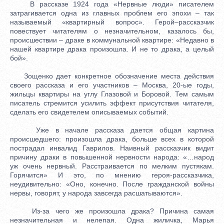
В рассказе 1924 года «Нервные люди» писателем
затрагивается одна из главных проблем его эпохи – так
называемый «квартирный вопрос». Герой–рассказчик
повествует читателям о незначительном, казалось бы,
происшествии – драке в коммунальной квартире: «Недавно в
нашей квартире драка произошла. И не то драка, а целый
бой».
Зощенко дает конкретное обозначение места действия
своего рассказа и его участников – Москва, 20-ые годы,
жильцы квартиры на углу Глазовой и Боровой. Тем самым
писатель стремится усилить эффект присутствия читателя,
сделать его свидетелем описываемых событий.
Уже в начале рассказа дается общая картина
происшедшего: произошла драка, больше всех в которой
пострадал инвалид Гаврилов. Наивный рассказчик видит
причину драки в повышенной нервности народа: «…народ
уж очень нервный. Расстраивается по мелким пустякам.
Горячится» И это, по мнению героя-рассказчика,
неудивительно: «Оно, конечно. После гражданской войны
нервы, говорят, у народа завсегда расшатываются».
Из-за чего же произошла драка? Причина самая
незначительная и нелепая. Одна жиличка, Марья