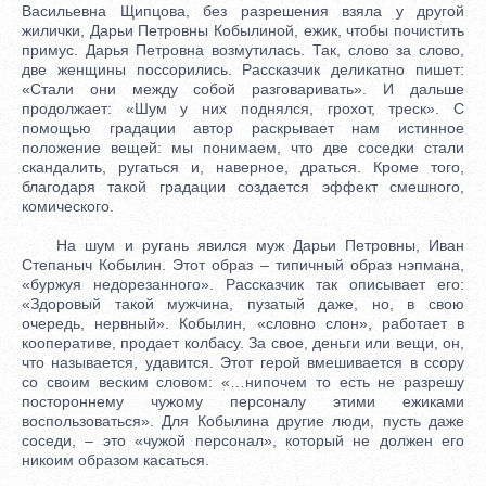
Васильевна Щипцова, без разрешения взяла у другой
жилички, Дарьи Петровны Кобылиной, ежик, чтобы почистить
примус. Дарья Петровна возмутилась. Так, слово за слово,
две женщины поссорились. Рассказчик деликатно пишет:
«Стали они между собой разговаривать». И дальше
продолжает: «Шум у них поднялся, грохот, треск». С
помощью градации автор раскрывает нам истинное
положение вещей: мы понимаем, что две соседки стали
скандалить, ругаться и, наверное, драться. Кроме того,
благодаря такой градации создается эффект смешного,
комического.
На шум и ругань явился муж Дарьи Петровны, Иван
Степаныч Кобылин. Этот образ – типичный образ нэпмана,
«буржуя недорезанного». Рассказчик так описывает его:
«Здоровый такой мужчина, пузатый даже, но, в свою
очередь, нервный». Кобылин, «словно слон», работает в
кооперативе, продает колбасу. За свое, деньги или вещи, он,
что называется, удавится. Этот герой вмешивается в ссору
со своим веским словом: «…нипочем то есть не разрешу
постороннему чужому персоналу этими ежиками
воспользоваться». Для Кобылина другие люди, пусть даже
соседи, – это «чужой персонал», который не должен его
никоим образом касаться.