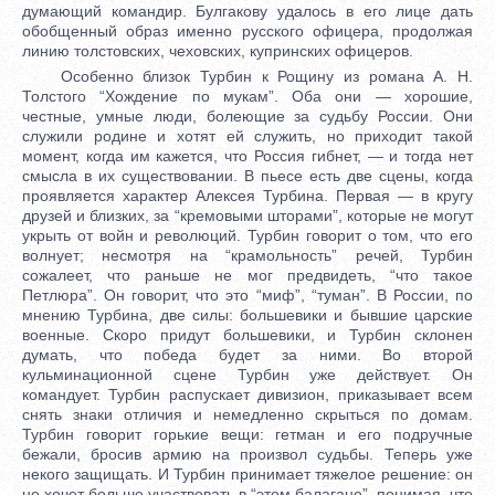
думающий командир. Булгакову удалось в его лице дать
обобщенный образ именно русского офицера, продолжая
линию толстовских, чеховских, купринских офицеров.
Особенно близок Турбин к Рощину из романа А. Н.
Толстого “Хождение по мукам”. Оба они — хорошие,
честные, умные люди, болеющие за судьбу России. Они
служили родине и хотят ей служить, но приходит такой
момент, когда им кажется, что Россия гибнет, — и тогда нет
смысла в их существовании. В пьесе есть две сцены, когда
проявляется характер Алексея Турбина. Первая — в кругу
друзей и близких, за “кремовыми шторами”, которые не могут
укрыть от войн и революций. Турбин говорит о том, что его
волнует; несмотря на “крамольность” речей, Турбин
сожалеет, что раньше не мог предвидеть, “что такое
Петлюра”. Он говорит, что это “миф”, “туман”. В России, по
мнению Турбина, две силы: большевики и бывшие царские
военные. Скоро придут большевики, и Турбин склонен
думать, что победа будет за ними. Во второй
кульминационной сцене Турбин уже действует. Он
командует. Турбин распускает дивизион, приказывает всем
снять знаки отличия и немедленно скрыться по домам.
Турбин говорит горькие вещи: гетман и его подручные
бежали, бросив армию на произвол судьбы. Теперь уже
некого защищать. И Турбин принимает тяжелое решение: он
не хочет больше участвовать в “этом балагане”, понимая, что