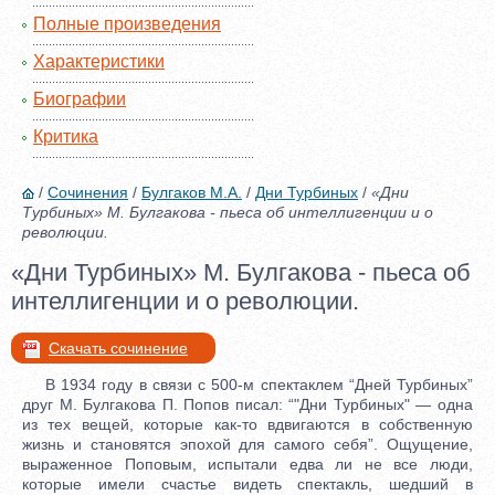
Полные произведения
Характеристики
Биографии
Критика
/
Сочинения
/
Булгаков М.А.
/
Дни Турбиных
/
«Дни
Турбиных» М. Булгакова - пьеса об интеллигенции и о
революции.
«Дни Турбиных» М. Булгакова - пьеса об
интеллигенции и о революции.
Скачать сочинение
В 1934 году в связи с 500-м спектаклем “Дней Турбиных”
друг М. Булгакова П. Попов писал: “"Дни Турбиных" — одна
из тех вещей, которые как-то вдвигаются в собственную
жизнь и становятся эпохой для самого себя”. Ощущение,
выраженное Поповым, испытали едва ли не все люди,
которые имели счастье видеть спектакль, шедший в