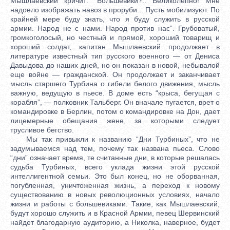
Мышлаевский кричит: “Большевики?.. Великолепно! Мне
надоело изображать навоз в проруби... Пусть мобилизуют. По
крайней мере буду знать, что я буду служить в русской
армии. Народ не с нами. Народ против нас”. Грубоватый,
громкоголосый, но честный и прямой, хороший товарищ и
хороший солдат, капитан Мышлаевский продолжает в
литературе известный тип русского военного — от Дениса
Давыдова до наших дней, но он показан в новой, небывалой
еще войне — гражданской. Он продолжает и заканчивает
мысль старшего Турбина о гибели белого движения, мысль
важную, ведущую в пьесе. В доме есть “крыса, бегущая с
корабля”, — полковник Тальберг. Он вначале пугается, врет о
командировке в Берлин, потом о командировке на Дон, дает
лицемерные обещания жене, за которыми следует
трусливое бегство.
Мы так привыкли к названию “Дни Турбиных”, что не
задумываемся над тем, почему так названа пьеса. Слово
“дни” означает время, те считанные дни, в которые решалась
судьба Турбиных, всего уклада жизни этой русской
интеллигентной семьи. Это был конец, но не оборванная,
погубленная, уничтоженная жизнь, а переход к новому
существованию в новых революционных условиях, начало
жизни и работы с большевиками. Такие, как Мышлаевский,
будут хорошо служить и в Красной Армии, певец Шервинский
найдет благодарную аудиторию, а Николка, наверное, будет