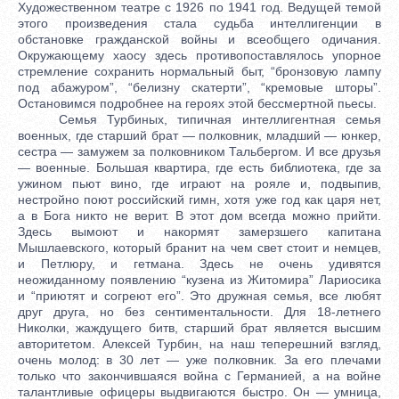
Художественном театре с 1926 по 1941 год. Ведущей темой
этого произведения стала судьба интеллигенции в
обстановке гражданской войны и всеобщего одичания.
Окружающему хаосу здесь противопоставлялось упорное
стремление сохранить нормальный быт, “бронзовую лампу
под абажуром”, “белизну скатерти”, “кремовые шторы”.
Остановимся подробнее на героях этой бессмертной пьесы.
Семья Турбиных, типичная интеллигентная семья
военных, где старший брат — полковник, младший — юнкер,
сестра — замужем за полковником Тальбергом. И все друзья
— военные. Большая квартира, где есть библиотека, где за
ужином пьют вино, где играют на рояле и, подвыпив,
нестройно поют российский гимн, хотя уже год как царя нет,
а в Бога никто не верит. В этот дом всегда можно прийти.
Здесь вымоют и накормят замерзшего капитана
Мышлаевского, который бранит на чем свет стоит и немцев,
и Петлюру, и гетмана. Здесь не очень удивятся
неожиданному появлению “кузена из Житомира” Лариосика
и “приютят и согреют его”. Это дружная семья, все любят
друг друга, но без сентиментальности. Для 18-летнего
Николки, жаждущего битв, старший брат является высшим
авторитетом. Алексей Турбин, на наш теперешний взгляд,
очень молод: в 30 лет — уже полковник. За его плечами
только что закончившаяся война с Германией, а на войне
талантливые офицеры выдвигаются быстро. Он — умница,