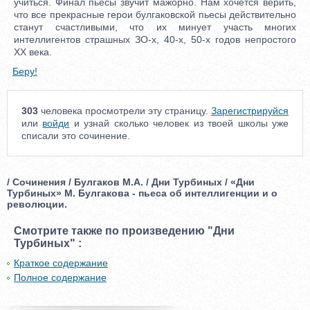
учиться. Финал пьесы звучит мажорно. Нам хочется верить,
что все прекрасные герои булгаковской пьесы действительно
станут счастливыми, что их минует участь многих
интеллигентов страшных ЗО-х, 40-х, 50-х годов непростого
XX века.
Беру!
303
человека просмотрели эту страницу.
Зарегистрируйся
или
войди
и узнай сколько человек из твоей школы уже
списали это сочинение.
/ Сочинения / Булгаков М.А. / Дни Турбиных / «Дни
Турбиных» М. Булгакова - пьеса об интеллигенции и о
революции.
Смотрите также по произведению "Дни
Турбиных" :
Краткое содержание
Полное содержание