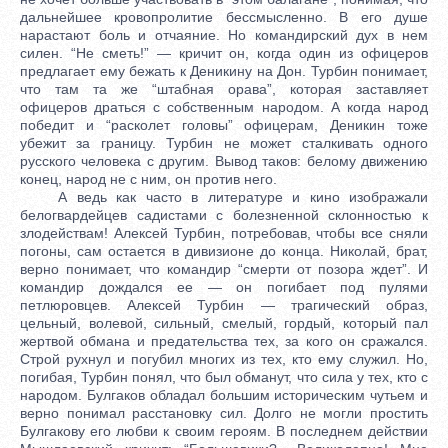
дальнейшее кровопролитие бессмысленно. В его душе
нарастают боль и отчаяние. Но командирский дух в нем
силен. “Не сметь!” — кричит он, когда один из офицеров
предлагает ему бежать к Деникину на Дон. Турбин понимает,
что там та же “штабная орава”, которая заставляет
офицеров драться с собственным народом. А когда народ
победит и “расколет головы” офицерам, Деникин тоже
убежит за границу. Турбин не может сталкивать одного
русского человека с другим. Вывод таков: белому движению
конец, народ не с ним, он против него.
А ведь как часто в литературе и кино изображали
белогвардейцев садистами с болезненной склонностью к
злодействам! Алексей Турбин, потребовав, чтобы все сняли
погоны, сам остается в дивизионе до конца. Николай, брат,
верно понимает, что командир “смерти от позора ждет”. И
командир дождался ее — он погибает под пулями
петлюровцев. Алексей Турбин — трагический образ,
цельный, волевой, сильный, смелый, гордый, который пал
жертвой обмана и предательства тех, за кого он сражался.
Строй рухнул и погубил многих из тех, кто ему служил. Но,
погибая, Турбин понял, что был обманут, что сила у тех, кто с
народом. Булгаков обладал большим историческим чутьем и
верно понимал расстановку сил. Долго не могли простить
Булгакову его любви к своим героям. В последнем действии