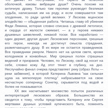
оболочкой, каковы вибрации души? Очень похоже на
античную драму. Только там героями руководит безликая
судьба, написанная им на роду, и если совершается там
злодеяние, то ради целей великих. У Лескова мценское
злодейство — обыденная работа. Читаешь главу об убиении
Феди Лямина, которая словно списана с древней летописи,
и сердце от жалости сжимает, — а у героев никаких
душевных шевелений, никакой тоски. Все наработано —
один держит, другая душит. Лесковские персонажи, грешные
его герои, никогда не достигнут смысла страдания,
размягчающего душу. В их мире не остается праведников.
Все праведники умерли. Никого нет на целом свете, кроме
колодников и конвойных. Мир грешных полон страшных
видений и призраков. Человек, по Лескову, свой ад носит на
себе, словно кожу. Ад этот тянет в глубину, на дно.
Неслучайно финал очерка представляет реку (образ Лоты —
реки забвения), в которой Катерина Львовна “как сильная
щука на мягкоперую плотицу” набрасывается на свою
несчастную соперницу Сонетку, скрывается под водой и
более не показывается.
XX век насчитывает множество попыток различных
интерпретаций лесковских образов. Большинство их
сводится к тому, чтобы представить Катерину или Сергея
жертвами душных условий купеческого быта, поменять