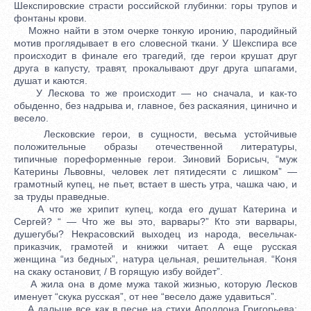
Шекспировские страсти российской глубинки: горы трупов и
фонтаны крови.
Можно найти в этом очерке тонкую иронию, пародийный
мотив проглядывает в его словесной ткани. У Шекспира все
происходит в финале его трагедий, где герои крушат друг
друга в капусту, травят, прокалывают друг друга шпагами,
душат и каются.
У Лескова то же происходит — но сначала, и как-то
обыденно, без надрыва и, главное, без раскаяния, цинично и
весело.
Лесковские герои, в сущности, весьма устойчивые
положительные образы отечественной литературы,
типичные пореформенные герои. Зиновий Борисыч, “муж
Катерины Львовны, человек лет пятидесяти с лишком” —
грамотный купец, не пьет, встает в шесть утра, чашка чаю, и
за труды праведные.
А что же хрипит купец, когда его душат Катерина и
Сергей? “ — Что же вы это, варвары?” Кто эти варвары,
душегубы? Некрасовский выходец из народа, весельчак-
приказчик, грамотей и книжки читает. А еще русская
женщина “из бедных”, натура цельная, решительная. “Коня
на скаку остановит, / В горящую избу войдет”.
А жила она в доме мужа такой жизнью, которую Лесков
именует “скука русская”, от нее “весело даже удавиться”.
А дальше все как в песне на стихи Аполлона Григорьева: