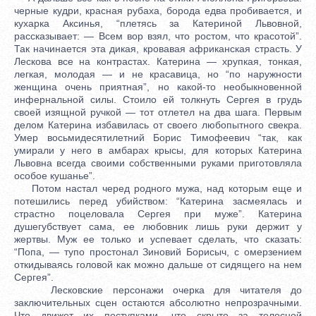
черные кудри, красная рубаха, борода едва пробивается, и
кухарка Аксинья, “плетясь за Катериной Львовной,
рассказывает: — Всем вор взял, что ростом, что красотой”.
Так начинается эта дикая, кровавая африканская страсть. У
Лескова все на контрастах. Катерина — хрупкая, тонкая,
легкая, молодая — и не красавица, но “по наружности
женщина очень приятная”, но какой-то необыкновенной
инфернальной силы. Стоило ей толкнуть Сергея в грудь
своей изящной ручкой — тот отлетел на два шага. Первым
делом Катерина избавилась от своего любопытного свекра.
Умер восьмидесятилетний Борис Тимофеевич “так, как
умирали у него в амбарах крысы, для которых Катерина
Львовна всегда своими собственными руками приготовляла
особое кушанье”.
Потом настал черед родного мужа, над которым еще и
потешились перед убийством: “Катерина засмеялась и
страстно поцеловала Сергея при муже”. Катерина
душегубствует сама, ее любовник лишь руки держит у
жертвы. Муж ее только и успевает сделать, что сказать:
“Попа, — тупо простонал Зиновий Борисыч, с омерзением
откидываясь головой как можно дальше от сидящего на нем
Сергея”.
Лесковские персонажи очерка для читателя до
заключительных сцен остаются абсолютно непрозрачными.
Что движет их поступками, что скрыто за телесной