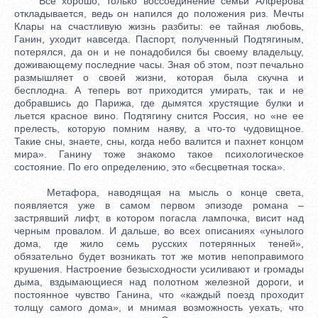
Все хорошо, только воссоединение семьи Алферова
откладывается, ведь он напился до положения риз. Мечты
Клары на счастливую жизнь разбиты: ее тайная любовь,
Ганин, уходит навсегда. Паспорт, полученный Подтягиным,
потерялся, да он и не понадобился бы своему владельцу,
доживающему последние часы. Зная об этом, поэт печально
размышляет о своей жизни, которая была скучна и
бесплодна. А теперь вот приходится умирать, так и не
добравшись до Парижа, где дымятся хрустящие булки и
льется красное вино. Подтягину снится Россия, но «не ее
прелесть, которую помним наяву, а что-то чудовищное.
Такие сны, знаете, сны, когда небо валится и пахнет концом
мира». Ганину тоже знакомо такое психологическое
состояние. По его определению, это «бесцветная тоска».
Метафора, наводящая на мысль о конце света,
появляется уже в самом первом эпизоде романа –
застрявший лифт, в котором погасла лампочка, висит над
черным провалом. И дальше, во всех описаниях «унылого
дома, где жило семь русских потерянных теней»,
обязательно будет возникать тот же мотив непоправимого
крушения. Настроение безысходности усиливают и громады
дыма, вздымающиеся над полотном железной дороги, и
постоянное чувство Ганина, что «каждый поезд проходит
толщу самого дома», и мнимая возможность уехать, что