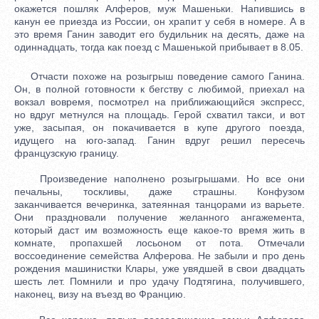
окажется пошляк Алферов, муж Машеньки. Напившись в
канун ее приезда из России, он храпит у себя в номере. А в
это время Ганин заводит его будильник на десять, даже на
одиннадцать, тогда как поезд с Машенькой прибывает в 8.05.
Отчасти похоже на розыгрыш поведение самого Ганина.
Он, в полной готовности к бегству с любимой, приехал на
вокзал вовремя, посмотрел на приближающийся экспресс,
но вдруг метнулся на площадь. Герой схватил такси, и вот
уже, засыпая, он покачивается в купе другого поезда,
идущего на юго-запад. Ганин вдруг решил пересечь
французскую границу.
Произведение наполнено розыгрышами. Но все они
печальны, тоскливы, даже страшны. Конфузом
заканчивается вечеринка, затеянная танцорами из варьете.
Они праздновали получение желанного ангажемента,
который даст им возможность еще какое-то время жить в
комнате, пропахшей лосьоном от пота. Отмечали
воссоединение семейства Алферова. Не забыли и про день
рождения машинистки Клары, уже увядшей в свои двадцать
шесть лет. Помнили и про удачу Подтягина, получившего,
наконец, визу на въезд во Францию.