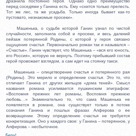
дразнила постоянно героя. Однако одно преимущество
перед соседями у Ганина есть. Ему «снится только прелесть.
Тот же лес, та же усадьба. Только иногда бывает как-то
пустовато, незнакомые просеки».
Машенька, о судьбе которой Ганин узнал по чистой
случайности, заполнила собой и просеки, и весь далекий
пейзаж потерянной Родины, с которой у героя связано
ощущение счастья. Первоначально роман так и назывался –
«Счастье». Ганин чувствует, что Машенька – «вся его юность,
его Россия», которую не вернуть. Поэтому прибывший состав
герой провожает взглядом, а сам идет на стоянку такси.
Машенька – олицетворение счастья и потерянного рая
(Родины). Это мерило и определение счастья. Это то, что
отличает Ганина от других жильцов «дома теней». Смысл
названия романа усиливается пушкинским эпиграфом:
«Воспомня прежних лет романы, Воспомня прежнюю
любовь…» Знаменательно то, что сама Машенька не
появляется в романе, она существует только в потоке
сознания Ганина и пошлых фразах Алферова о ее
возвращении. Этому определению счастья не требуется
конкретизация. Оно у каждого свое: у Ганина – потерянное, у
Алферова – несбыточное.
Беру!