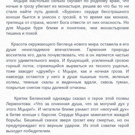
Мцыри настолько сильно скучает по родному краю, что
ночью в грозу убегает из монастыря, решив во что бы то ни
стало найти путь домой. «Бурное» сердце бесстрашного
юноши бьется в унисон с грозой, в то время как монахи,
трепеща от страха, молят Бога отвести от них опасность. Но
для Мцыри буря ближе и понятнее, чем монастырские
тишина и покой.
Красота окружающего беглеца нового мира оставила в его
душе неизгладимое впечатление. Гармония природы
восхитила его, дала почувствовать, что и он является частью
этого удивительного мира. И бушующий, усиленный грозою
горный поток, стремящийся вырваться из тесного ущелья,
тоже заводит «дружбу» с Мцыри, как и ночная гроза. И
навсегда остаются у него в душе пышные поля, зеленые
холмы, темные скалы и виденные вдали, сквозь туман,
покрытые снегом горы далекой отчизны.
Критик Белинский однажды сказал о герое этой поэмы
Лермонтова: «Что за огненная душа, что за могучий дух у
этого Мцыри!». И читатели ближе узнают этот «могучий дух»
в битве юноши с барсом. Сердце Мцыри зажигается жаждой
борьбы. Бешеный скачок зверя грозит ему смертью, но он
предупреждает его верным ударом. Из этой схватки герой
выходит победителем.