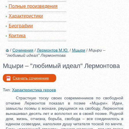
Полные произведения
Характеристики
Биографии
Критика
/
Сочинения
/
Лермонтов М.Ю.
/
Мцыри
/
Мцыри –
"любимый идеал" Лермонтова
Мцыри – "любимый идеал" Лермонтова
Скачать сочинение
Тип:
Характеристика героев
Страстную тоску своих современников по свободной
отчизне Лермонтов показал в поэме «Мцыри». Идеи,
замыслы поэмы о монахе, рвущемся на свободу, Лермонтов
вынашивал десять лет и воплотил их в своей поэме. Родной
дом, жизнь, отчизна, борьба, свобода – все соединилось в
едином созвездии, наполняя душу читателя тоской по мечте.
Гимн «пламенной страсти», жгучего желания – вот что такое