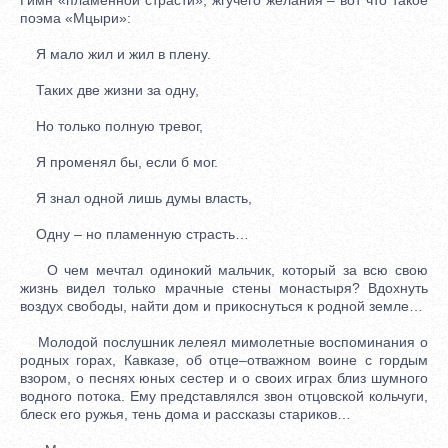
поэма «Мцыри»:
Я мало жил и жил в плену.
Таких две жизни за одну,
Но только полную тревог,
Я променял бы, если б мог.
Я знал одной лишь думы власть,
Одну – но пламенную страсть…
О чем мечтал одинокий мальчик, который за всю свою
жизнь видел только мрачные стены монастыря? Вдохнуть
воздух свободы, найти дом и прикоснуться к родной земле…
Молодой послушник лелеял мимолетные воспоминания о
родных горах, Кавказе, об отце–отважном воине с гордым
взором, о песнях юных сестер и о своих играх близ шумного
водного потока. Ему представлялся звон отцовской кольчуги,
блеск его ружья, тень дома и рассказы стариков…