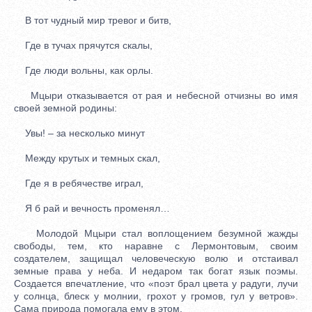
В тот чудный мир тревог и битв,
Где в тучах прячутся скалы,
Где люди вольны, как орлы.
Мцыри отказывается от рая и небесной отчизны во имя
своей земной родины:
Увы! – за несколько минут
Между крутых и темных скал,
Где я в ребячестве играл,
Я б рай и вечность променял…
Молодой Мцыри стал воплощением безумной жажды
свободы, тем, кто наравне с Лермонтовым, своим
создателем, защищал человеческую волю и отстаивал
земные права у неба. И недаром так богат язык поэмы.
Создается впечатление, что «поэт брал цвета у радуги, лучи
у солнца, блеск у молнии, грохот у громов, гул у ветров».
Сама природа помогала ему в этом.