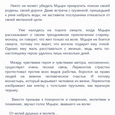
Никто не может убедить Мцыри прекратить поиски своей
родины, своей дороги. Даже встреча с грузинкой, пришедшей
к реке набрать воды, не заставила послушника отказаться от
своей желанной цели.
Уже находясь на пороге смерти, когда Мцыри
рассказывает о своем трехдневном приключении старику-
монаху, он говорит, что жил только на воле. Мцыри не боится
смерти, потому что верит, что могила подарит ему покой.
Однако ему жаль расставаться с жизнью, ведь жить по-
настоящему герою удалось лишь несколько дней.
Между чувствами героя и чувствами автора, несомненно,
существует очень тесная связь. Лермонтов страстно
протестовал против всех видов рабства, боролся за право
людей на земное человеческое счастье. И потому
монастырь, который вырывает человека из жизни, Лермонтов
изображает как клетку с толстыми прутьями, как мрачную
тюрьму.
Вместо призыва к покорности и смирению, молитвам и
покаянию, звучал голос Мцыри, звавшего на волю:
От келий душных и молитв…