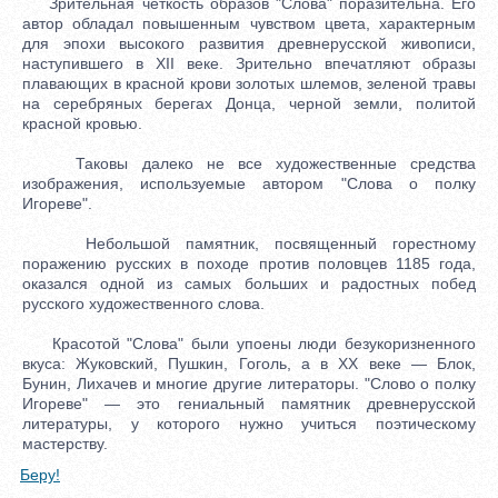
Зрительная четкость образов "Слова" поразительна. Его
автор обладал повышенным чувством цвета, характерным
для эпохи высокого развития древнерусской живописи,
наступившего в XII веке. Зрительно впечатляют образы
плавающих в красной крови золотых шлемов, зеленой травы
на серебряных берегах Донца, черной земли, политой
красной кровью.
Таковы далеко не все художественные средства
изображения, используемые автором "Слова о полку
Игореве".
Небольшой памятник, посвященный горестному
поражению русских в походе против половцев 1185 года,
оказался одной из самых больших и радостных побед
русского художественного слова.
Красотой "Слова" были упоены люди безукоризненного
вкуса: Жуковский, Пушкин, Гоголь, а в XX веке — Блок,
Бунин, Лихачев и многие другие литераторы. "Слово о полку
Игореве" — это гениальный памятник древнерусской
литературы, у которого нужно учиться поэтическому
мастерству.
Беру!