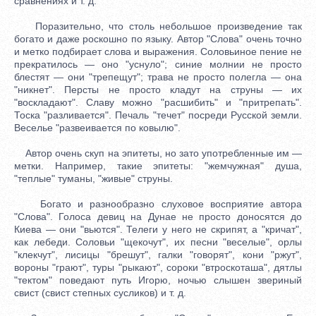
сравнениях и т. д.
Поразительно, что столь небольшое произведение так
богато и даже роскошно по языку. Автор "Слова" очень точно
и метко подбирает слова и выражения. Соловьиное пение не
прекратилось — оно "уснуло"; синие молнии не просто
блестят — они "трепещут"; трава не просто полегла — она
"никнет". Персты не просто кладут на струны — их
"воскладают". Славу можно "расшибить" и "притрепать".
Тоска "разливается". Печаль "течет" посреди Русской земли.
Веселье "развеивается по ковылю".
Автор очень скуп на эпитеты, но зато употребленные им —
метки. Например, такие эпитеты: "жемчужная" душа,
"теплые" туманы, "живые" струны.
Богато и разнообразно слуховое восприятие автора
"Слова". Голоса девиц на Дунае не просто доносятся до
Киева — они "вьются". Телеги у него не скрипят, а "кричат",
как лебеди. Соловьи "щекочут", их песни "веселые", орлы
"клекчут", лисицы "брешут", галки "говорят", кони "ржут",
вороны "грают", туры "рыкают", сороки "втроскоташа", дятлы
"тектом" поведают путь Игорю, ночью слышен звериный
свист (свист степных сусликов) и т. д.