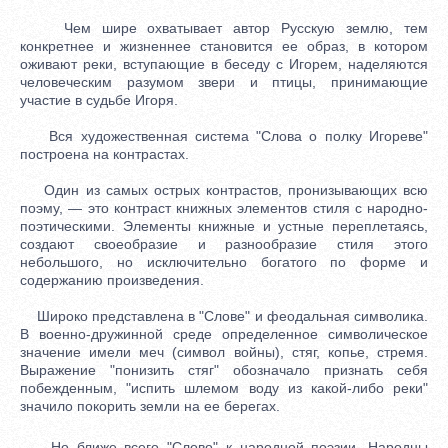
Чем шире охватывает автор Русскую землю, тем
конкретнее и жизненнее становится ее образ, в котором
оживают реки, вступающие в беседу с Игорем, наделяются
человеческим разумом звери и птицы, принимающие
участие в судьбе Игоря.
Вся художественная система "Слова о полку Игореве"
построена на контрастах.
Один из самых острых контрастов, пронизывающих всю
поэму, — это контраст книжных элементов стиля с народно-
поэтическими. Элементы книжные и устные переплетаясь,
создают своеобразие и разнообразие стиля этого
небольшого, но исключительно богатого по форме и
содержанию произведения.
Широко представлена в "Слове" и феодальная символика.
В военно-дружинной среде определенное символическое
значение имели меч (символ войны), стяг, копье, стремя.
Выражение "понизить стяг" обозначало признать себя
побежденным, "испить шлемом воду из какой-либо реки"
значило покорить земли на ее берегах.
Но ближе всего "Слово" к народной поэзии. Народны