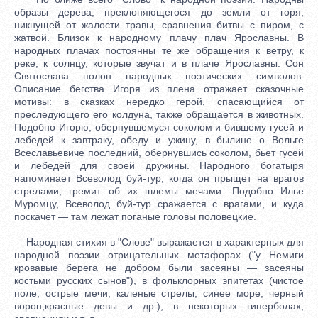
образы дерева, преклоняющегося до земли от горя,
никнущей от жалости травы, сравнения битвы с пиром, с
жатвой. Близок к народному плачу плач Ярославны. В
народных плачах постоянны те же обращения к ветру, к
реке, к солнцу, которые звучат и в плаче Ярославны. Сон
Святослава полон народных поэтических символов.
Описание бегства Игоря из плена отражает сказочные
мотивы: в сказках нередко герой, спасающийся от
преследующего его колдуна, также обращается в животных.
Подобно Игорю, обернувшемуся соколом и бившему гусей и
лебедей к завтраку, обеду и ужину, в былине о Вольге
Всеславьевиче последний, обернувшись соколом, бьет гусей
и лебедей для своей дружины. Народного богатыря
напоминает Всеволод буй-тур, когда он прыщет на врагов
стрелами, гремит об их шлемы мечами. Подобно Илье
Муромцу, Всеволод буй-тур сражается с врагами, и куда
поскачет — там лежат поганые головы половецкие.
Народная стихия в "Слове" выражается в характерных для
народной поэзии отрицательных метафорах ("у Немиги
кровавые берега не добром были засеяны — засеяны
костьми русских сынов"), в фольклорных эпитетах (чистое
поле, острые мечи, каленые стрелы, синее море, черный
ворон,красные девы и др.), в некоторых гиперболах,