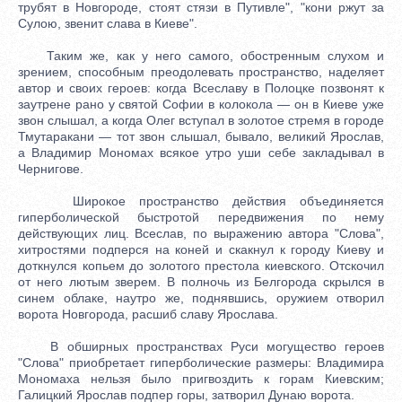
трубят в Новгороде, стоят стязи в Путивле", "кони ржут за
Сулою, звенит слава в Киеве".
Таким же, как у него самого, обостренным слухом и
зрением, способным преодолевать пространство, наделяет
автор и своих героев: когда Всеславу в Полоцке позвонят к
заутрене рано у святой Софии в колокола — он в Киеве уже
звон слышал, а когда Олег вступал в золотое стремя в городе
Тмутаракани — тот звон слышал, бывало, великий Ярослав,
а Владимир Мономах всякое утро уши себе закладывал в
Чернигове.
Широкое пространство действия объединяется
гиперболической быстротой передвижения по нему
действующих лиц. Всеслав, по выражению автора "Слова",
хитростями подперся на коней и скакнул к городу Киеву и
доткнулся копьем до золотого престола киевского. Отскочил
от него лютым зверем. В полночь из Белгорода скрылся в
синем облаке, наутро же, поднявшись, оружием отворил
ворота Новгорода, расшиб славу Ярослава.
В обширных пространствах Руси могущество героев
"Слова" приобретает гиперболические размеры: Владимира
Мономаха нельзя было пригвоздить к горам Киевским;
Галицкий Ярослав подпер горы, затворил Дунаю ворота.