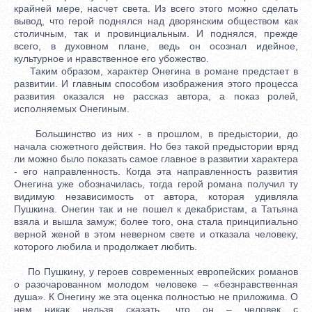
крайней мере, насчет света. Из всего этого можно сделать
вывод, что герой поднялся над дворянским обществом как
столичным, так и провинциальным. И поднялся, прежде
всего, в духовном плане, ведь он осознал идейное,
культурное и нравственное его убожество.
Таким образом, характер Онегина в романе предстает в
развитии. И главным способом изображения этого процесса
развития оказался не рассказ автора, а показ ролей,
исполняемых Онегиным.
Большинство из них - в прошлом, в предыстории, до
начала сюжетного действия. Но без такой предыстории вряд
ли можно было показать самое главное в развитии характера
- его направленность. Когда эта направленность развития
Онегина уже обозначилась, тогда герой романа получил ту
видимую независимость от автора, которая удивляла
Пушкина. Онегин так и не пошел к декабристам, а Татьяна
взяла и вышла замуж; более того, она стала принципиально
верной женой в этом неверном свете и отказала человеку,
которого любила и продолжает любить.
По Пушкину, у героев современных европейских романов
о разочарованном молодом человеке – «безнравственная
душа». К Онегину же эта оценка полностью не приложима. О
нем никак нельзя сказать, что он – человек с