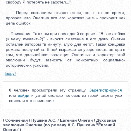
свободу Я потерять не захотел..."
Перед сознанием отчаявшегося, но, в то же время,
прозревшего Онегина вся его короткая жизнь проходит как
цепь ошибок.
Признание Татьяны при последней встрече - "Я вас люблю
(к чему лукавить?)" - вносит смятение в его душу. Онегин
оставлен автором "в минуту, злую для него". Такая концовка
романа неслучайна. В ней выражается уверенность автора в
том, что дальнейшая эволюция Онегиных и характер этой
эволюции будут зависеть от конкретных социально-
исторических условий.
Беру!
0
человек просмотрели эту страницу.
Зарегистрируйся
или
войди
и узнай сколько человек из твоей школы уже
списали это сочинение.
/ Сочинения / Пушкин А.С. / Евгений Онегин / Духовная
эволюция Онегина (по роману А.С. Пушкина "Евгений
Онегин")