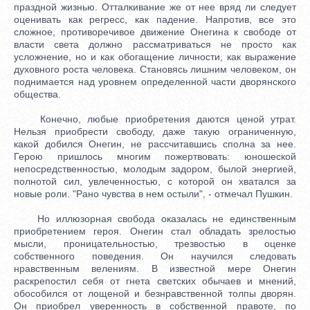
праздной жизнью. Отталкивание же от нее вряд ли следует
оценивать как регресс, как падение. Напротив, все это
сложное, противоречивое движение Онегина к свободе от
власти света должно рассматриваться не просто как
усложнение, но и как обогащение личности, как выражение
духовного роста человека. Становясь лишним человеком, он
поднимается над уровнем определенной части дворянского
общества.
Конечно, любые приобретения даются ценой утрат.
Нельзя приобрести свободу, даже такую ограниченную,
какой добился Онегин, не рассчитавшись сполна за нее.
Герою пришлось многим пожертвовать: юношеской
непосредственностью, молодым задором, былой энергией,
полнотой сил, увлеченностью, с которой он хватался за
новые роли. "Рано чувства в нем остыли", - отмечал Пушкин.
Но иллюзорная свобода оказалась не единственным
приобретением героя. Онегин стал обладать зрелостью
мысли, проницательностью, трезвостью в оценке
собственного поведения. Он научился следовать
нравственным велениям. В известной мере Онегин
раскрепостил себя от гнета светских обычаев и мнений,
обособился от лощеной и безнравственной толпы дворян.
Он приобрел уверенность в собственной правоте, по