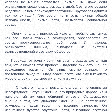
человек не может оставаться неизменным, даже если
окружающая среда оказалась застывшей. Свет в его романе
бездвижен: в нем происходит постоянный круговорот одних и
тех же ситуаций. Это состояние и есть признак общей
неподвижности, неизменности, застылости социальной
среды.
Онегин сначала приспосабливается, чтобы стать таким,
как все. Затем стихийно возмущается, обособляется от
света, противопоставляет себя всем. И, наконец,
оказывается лишним, выпадает из системы
взаимоотношений в светском обществе.
Переходя от роли к роли, он сам не задумывается над
тем, что означает этот процесс - падение личности или ее
восходящее развитие. Он лишь смутно сознает, что
постепенно выходит из-под власти света, что ему в какой-то
мере становится вольнее жить, хотя и скучнее.
С самого начала романа становятся очевидными
незаурядность натуры Онегина, его природные дарования и
накопленный им опыт общений в свете. Складывается
мнение о том, что движение Онегина - не постепенное
оскудевание души героя, не падение личности. Он
испытывает чувство опустошенности, вызванное светской