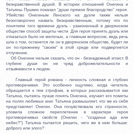
безнравственной душой. В истории отношений Онегина и
Татьяны Пушкин показал “души прямое благородство” героя.
Убийство Онегиным Ленского на дуэли также нельзя
безоговорочно назвать безнравственным, потому что по
понятиям того времени дуэль - узаконенный в дворянском
обществе способ защиты чести. Для героя принять дуэль или
отказаться было не мелочью, а главным вопросом, ведь речь
шла о том, останется ли он в дворянском обществе, будет ли
он по-прежнему "своим" в этой среде или подвергнется
отлучению.
Об Онегине нельзя сказать, что он - безнадежный эгоист. В
глубине души он не чужд доброжелательности и
отзывчивости к людям.
Главный герой романа - личность сложная и глубоко
противоречивая. Это особенно ощутимо, когда читатель
обращается к тем строфам, в которых рассказывается как
Татьяна, пытаясь лучше понять Онегина, изучает его пометы
на полях любимых книг. Татьяна размышляет, что же из себя
представляет Онегин. Она почувствовала его странности,
уловила сложное переплетение в характере героя
противоречивых свойств (Онегин - "созданье ада или
небес?") Татьяна пытается решить, чего же в нем больше:
доброго или злого?