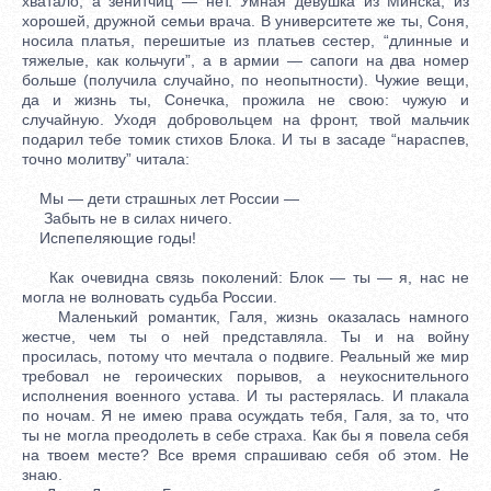
хватало, а зенитчиц — нет. Умная девушка из Минска, из
хорошей, дружной семьи врача. В университете же ты, Соня,
носила платья, перешитые из платьев сестер, “длинные и
тяжелые, как кольчуги”, а в армии — сапоги на два номер
больше (получила случайно, по неопытности). Чужие вещи,
да и жизнь ты, Сонечка, прожила не свою: чужую и
случайную. Уходя добровольцем на фронт, твой мальчик
подарил тебе томик стихов Блока. И ты в засаде “нараспев,
точно молитву” читала:
Мы — дети страшных лет России —
Забыть не в силах ничего.
Испепеляющие годы!
Как очевидна связь поколений: Блок — ты — я, нас не
могла не волновать судьба России.
Маленький романтик, Галя, жизнь оказалась намного
жестче, чем ты о ней представляла. Ты и на войну
просилась, потому что мечтала о подвиге. Реальный же мир
требовал не героических порывов, а неукоснительного
исполнения военного устава. И ты растерялась. И плакала
по ночам. Я не имею права осуждать тебя, Галя, за то, что
ты не могла преодолеть в себе страха. Как бы я повела себя
на твоем месте? Все время спрашиваю себя об этом. Не
знаю.