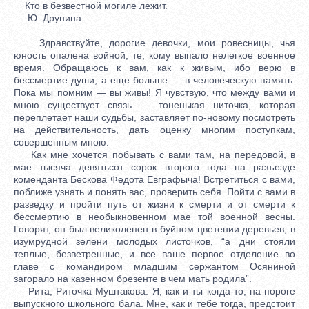
Кто в безвестной могиле лежит.
Ю. Друнина.
Здравствуйте, дорогие девочки, мои ровесницы, чья
юность опалена войной, те, кому выпало нелегкое военное
время. Обращаюсь к вам, как к живым, ибо верю в
бессмертие души, а еще больше — в человеческую память.
Пока мы помним — вы живы! Я чувствую, что между вами и
мною существует связь — тоненькая ниточка, которая
переплетает наши судьбы, заставляет по-новому посмотреть
на действительность, дать оценку многим поступкам,
совершенным мною.
Как мне хочется побывать с вами там, на передовой, в
мае тысяча девятьсот сорок второго года на разъезде
коменданта Бескова Федота Евграфыча! Встретиться с вами,
поближе узнать и понять вас, проверить себя. Пойти с вами в
разведку и пройти путь от жизни к смерти и от смерти к
бессмертию в необыкновенном мае той военной весны.
Говорят, он был великолепен в буйном цветении деревьев, в
изумрудной зелени молодых листочков, “а дни стояли
теплые, безветренные, и все ваше первое отделение во
главе с командиром младшим сержантом Осяниной
загорало на казенном брезенте в чем мать родила”.
Рита, Риточка Муштакова. Я, как и ты когда-то, на пороге
выпускного школьного бала. Мне, как и тебе тогда, предстоит