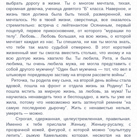
выбрать дорогу в жизни. Ты о многом мечтала, тихая,
скромная девочка, ученица девятого “Б” класса. Наверное, и
жизнь твоя должна была быть тихой, размеренной, как
мечталось. Но в твоей жизни, сверстница, все оказалось
стремительно: встреча с лейтенантом Осяниным, первый
поцелуй, первое прикосновение, от которого “мурашки по
телу”. Любовь... Любовь большая, на всю жизнь, о которой
мечтает каждая из нас. Ты спешила, ни как ты могла знать,
что тебе так мало судьбой отмерено. В этот короткий
жизненный миг ты смогла вместить столько, что иному и на
всю долгую жизнь хватило бы. Ты любила, Рита, и была
любима, ты очень любила мужа, не могла представить с
собой другого мужчину! “Один был мужчина — тот, что вел в
штыковую поредевшую заставу на втором рассвете войны”.
Риточка, ты родила ему сына, на второй день войны стала
вдовой, пошла на фронт и отдала жизнь за Родину! Ты
пошла мстить за мирную жизнь, за любовь, за мужа! Ты
научилась ненавидеть тихо и беспощадно, а жить ты уже не
жила, потому что невозможно жить затянутой ремнем “на
самую последнюю дырочку”. Жить с ненавистью нельзя,
умереть — можно.
Строгая, сдержанная, целеустремленная, правильная.
Именно к тебе прислали Женьку, Женьку-русалку, с
прозрачной кожей, фигурой, с которой можно “скульптуру
лепить”, рыжую Камелькову, которая, несмотря на все