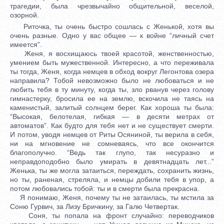
трагедии, была чрезвычайно общительной, веселой,
озорной.
Риточка, ты очень быстро сошлась с Женькой, хотя вы
очень разные. Одно у вас общее — к войне “личный счет
имеется”.
Женя, я восхищаюсь твоей красотой, женственностью,
умением быть мужественной. Интересно, а что переживала
ты тогда, Женя, когда немцев в обход вокруг Легонтова озера
направила? Тобой невозможно было не любоваться и не
любить тебя в ту минуту, когда ты, зло рванув через голову
гимнастерку, бросила ее на землю, вскочила не таясь на
каменистый, залитый солнцем берег. Как хороша ты была:
“Высокая, белотелая, гибкая — в десяти метрах от
автоматов”. Как будто для тебя нет и не существует смерти.
И потом, уводя немцев от Риты Осяниной, ты верила в себя,
ни на мгновение не сомневаясь, что все окончится
благополучно. “Ведь так глупо, так несуразно и
неправдоподобно было умирать в девятнадцать лет...”
Женька, ты же могла затаиться, переждать, сохранить жизнь,
но ты, раненая, стреляла, и немцы добили тебя в упор, а
потом любовались тобой: ты и в смерти была прекрасна.
Я понимаю, Женя, почему ты не затаилась, ты мстила за
Соню Гурвич, за Лизу Бричкину, за Галю Четвертак.
Соня, ты попала на фронт случайно: переводчиков