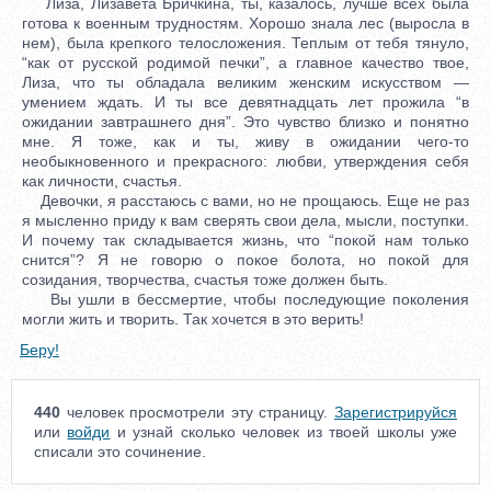
Лиза, Лизавета Бричкина, ты, казалось, лучше всех была
готова к военным трудностям. Хорошо знала лес (выросла в
нем), была крепкого телосложения. Теплым от тебя тянуло,
“как от русской родимой печки”, а главное качество твое,
Лиза, что ты обладала великим женским искусством —
умением ждать. И ты все девятнадцать лет прожила “в
ожидании завтрашнего дня”. Это чувство близко и понятно
мне. Я тоже, как и ты, живу в ожидании чего-то
необыкновенного и прекрасного: любви, утверждения себя
как личности, счастья.
Девочки, я расстаюсь с вами, но не прощаюсь. Еще не раз
я мысленно приду к вам сверять свои дела, мысли, поступки.
И почему так складывается жизнь, что “покой нам только
снится”? Я не говорю о покое болота, но покой для
созидания, творчества, счастья тоже должен быть.
Вы ушли в бессмертие, чтобы последующие поколения
могли жить и творить. Так хочется в это верить!
Беру!
440
человек просмотрели эту страницу.
Зарегистрируйся
или
войди
и узнай сколько человек из твоей школы уже
списали это сочинение.