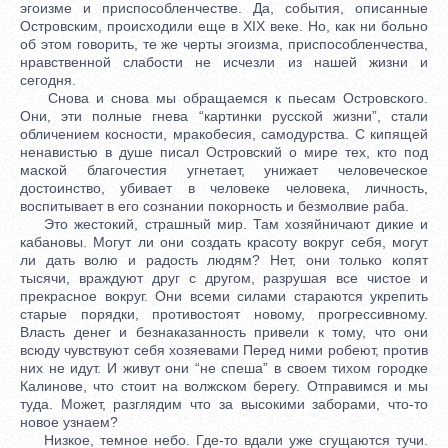
эгоизме и приспособленчестве. Да, события, описанные
Островским, происходили еще в XIX веке. Но, как ни больно
об этом говорить, те же черты эгоизма, приспособленчества,
нравственной слабости не исчезли из нашей жизни и
сегодня.
Снова и снова мы обращаемся к пьесам Островского.
Они, эти полные гнева “картинки русской жизни”, стали
обличением косности, мракобесия, самодурства. С кипящей
ненавистью в душе писал Островский о мире тех, кто под
маской благочестия угнетает, унижает человеческое
достоинство, убивает в человеке человека, личность,
воспитывает в его сознании покорность и безмолвие раба.
Это жестокий, страшный мир. Там хозяйничают дикие и
кабановы. Могут ли они создать красоту вокруг себя, могут
ли дать волю и радость людям? Нет, они только копят
тысячи, враждуют друг с другом, разрушая все чистое и
прекрасное вокруг. Они всеми силами стараются укрепить
старые порядки, противостоят новому, прогрессивному.
Власть денег и безнаказанность привели к тому, что они
всюду чувствуют себя хозяевами Перед ними робеют, против
них не идут. И живут они “не спеша” в своем тихом городке
Калинове, что стоит на волжском берегу. Отправимся и мы
туда. Может, разглядим что за высокими заборами, что-то
новое узнаем?
Низкое, темное небо. Где-то вдали уже сгущаются тучи.