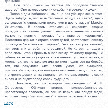
держится”.
Все герои пьесы — жертвы. Их породило “темное
царство”. Оно исковеркало их судьбы, изувечило их души.
Попав в дом Кабановой, мы еще раз убеждаемся в этом.
Здесь забудешь, что есть “вольный воздух на свете”; здесь
сольешься “с капризными прихотями и деспотизмом” Марфы
Игнатьевны. В слепом стремлении сохранить старые
порядки она зашла далеко: неприкосновенными считать
только те понятия, которые “она признает хорошими”.
Постоянно держит в страхе своих детей, заставляет невестку
соблюдать “все этикеты старины”, “ест ее, как ржа железо”,
при этом считая себя непогрешимой. Но Катерина нашла в
себе силы, чтобы бросить вызов всему “темному царству”. И
гибель ее — это осуждение нравственных устоев и хозяев, и
жертв, тех, кто не захотел или не смог подняться на борьбу;
тех, кто разучился жить своим умом, кто смирился,
приспособился; тех, кто попирает человеческое достоинство,
кто крепко держится за старину; тех, кто разуверился в своих
силах и не видит перед собой будущего.
Наверное, не зря говорим мы сегодня об А. Н.
Островском. Обличая эгоизм, приспособленчество,
нравственную слабость, он все же верил, что придут люди,
которые станут “лучами света” и зажгут зарю новой жизни.
Беру!