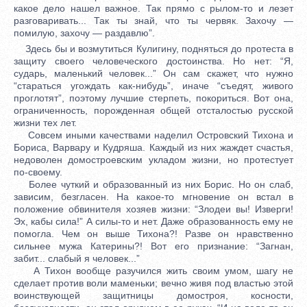
какое дело нашел важное. Так прямо с рылом-то и лезет
разговаривать... Так ты знай, что ты червяк. Захочу —
помилую, захочу — раздавлю”.
Здесь бы и возмутиться Кулигину, подняться до протеста в
защиту своего человеческого достоинства. Но нет: “Я,
сударь, маленький человек...” Он сам скажет, что нужно
“стараться угождать как-нибудь”, иначе “съедят, живого
проглотят”, поэтому лучшие стерпеть, покориться. Вот она,
ограниченность, порожденная общей отсталостью русской
жизни тех лет.
Совсем иными качествами наделил Островский Тихона и
Бориса, Варвару и Кудряша. Каждый из них жаждет счастья,
недоволен домостроевским укладом жизни, но протестует
по-своему.
Более чуткий и образованный из них Борис. Но он слаб,
зависим, безгласен. На какое-то мгновение он встал в
положение обвинителя хозяев жизни: “Злодеи вы! Изверги!
Эх, кабы сила!” А силы-то и нет. Даже образованность ему не
помогла. Чем он выше Тихона?! Разве он нравственно
сильнее мужа Катерины?! Вот его признание: “Загнан,
забит... слабый я человек...”
А Тихон вообще разучился жить своим умом, шагу не
сделает против воли маменьки; вечно живя под властью этой
воинствующей защитницы домостроя, косности,