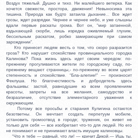
Воздух тяжелый. Душно и тихо. Ни малейшего ветерка. Как
хочется свежести, простора, движения! Невыносима эта
тишина. Природа как будто затаила дыхание... Все ждет
грозы, ждет разрядки. Чернее и чернее небо, и уже слышны
вдали первые раскаты грома. Вот он, “мир затаенной,
вздыхающей скорби, лишь изредка оживляемый глухим,
бессильным раскатом, робко замирающим при самом
зарождении”.
Кто принесет людям весть о том, что скоро разразится
гроза? Кто нарушит спокойствие провинциального городка
Калинова? Пока жизнь здесь идет своим чередом: по-
прежнему прогуливаются жители по городскому саду, по-
прежнему вещают странницы,- по-прежнему во всем царят
степенность и спокойствие. “Бла-алепие!” — произносит
Феклуша. Но благочестивость и добродетель здесь
фальшивы: застой, равнодушие ко всем проявлениям
красоты, запреты на все желания, самодурство и
безразличие, отсутствие элементарного уважения к
окружающим.
Потому все просьбы и старания Кулигина остаются
безответны. Он мечтает создать перпетуум мобиле,
установить громоотвод в городе; труженик, он живет не
только для себя — все изобретает что-то для людей. Но его
не понимают и не принимают власть имущие калиновцы.
“Что я тебе — равный, что ли! — кричит Дикой.— Ишь ты,