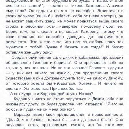
бездуховности, он стал орудием в ее руках. “И на воле-то он
словно связанный”,— скажет о Тихоне Катерина. А зачем
ему воля? Он ведь ни на что не способен. Эгоистичен в
своих порывах (лишь бы избавить себя от гнева матери), он
не может защитить жену, не может подняться выше своего
страха и бессилия, хотя, наверное, по-своему любит ее.
Борис тоже не спасает и не спасет Катерину, потому что
свои желания не способен доводить до практического
результата. “Кто ж это знал, что нам за любовь нашу так
мучиться с тобой! Лучше б бежать мне тогда!” И бежит,
оставляя женщину одну.
Среда, подчиненная силе диких и кабановых, производит
обыкновенно Тихонов и борисов”. Они проклинают себя за
то, что у них нет воли. Но не это главное. Главное в другом
— у них нет ничего за душою, для продолжения своего
существования они должны служить тому же самому Дикому,
от которого хотели бы избавиться. Хотели... И ничего не
сделали. Успокоились. Приспособились.
А вот Кудряш и Варвара действуют. Но как?
Кудряшу ничего не стоит поругаться с Диким, оба они
нужны друг другу; он будет доволен, что “отгрызся”: “Я его не
боюсь, а пущай же он меня боится”.
Варвара имеет свои представления о нравственности:
“Делай, что хочешь, только бы шито да крыто было”. Она
научилась лгать, притворяться, считая, что “на этом все