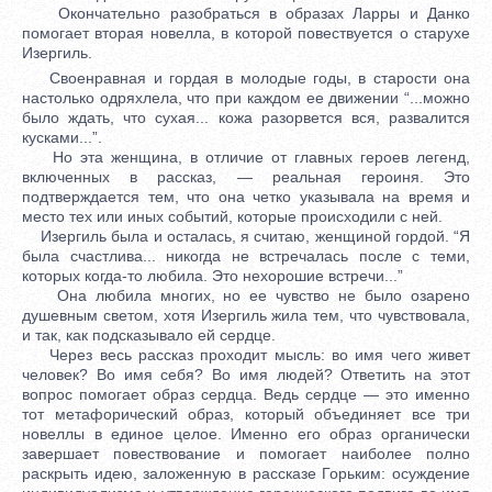
Окончательно разобраться в образах Ларры и Данко
помогает вторая новелла, в которой повествуется о старухе
Изергиль.
Своенравная и гордая в молодые годы, в старости она
настолько одряхлела, что при каждом ее движении “...можно
было ждать, что сухая... кожа разорвется вся, развалится
кусками...”.
Но эта женщина, в отличие от главных героев легенд,
включенных в рассказ, — реальная героиня. Это
подтверждается тем, что она четко указывала на время и
место тех или иных событий, которые происходили с ней.
Изергиль была и осталась, я считаю, женщиной гордой. “Я
была счастлива... никогда не встречалась после с теми,
которых когда-то любила. Это нехорошие встречи...”
Она любила многих, но ее чувство не было озарено
душевным светом, хотя Изергиль жила тем, что чувствовала,
и так, как подсказывало ей сердце.
Через весь рассказ проходит мысль: во имя чего живет
человек? Во имя себя? Во имя людей? Ответить на этот
вопрос помогает образ сердца. Ведь сердце — это именно
тот метафорический образ, который объединяет все три
новеллы в единое целое. Именно его образ органически
завершает повествование и помогает наиболее полно
раскрыть идею, заложенную в рассказе Горьким: осуждение