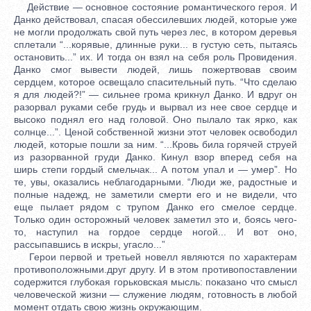
Действие — основное состояние романтического героя. И
Данко действовал, спасая обессилевших людей, которые уже
не могли продолжать свой путь через лес, в котором деревья
сплетали “...корявые, длинные руки... в густую сеть, пытаясь
остановить...” их. И тогда он взял на себя роль Провидения.
Данко смог вывести людей, лишь пожертвовав своим
сердцем, которое освещало спасительный путь. “Что сделаю
я для людей?!” — сильнее грома крикнул Данко. И вдруг он
разорвал руками себе грудь и вырвал из нее свое сердце и
высоко поднял его над головой. Оно пылало так ярко, как
солнце...”. Ценой собственной жизни этот человек освободил
людей, которые пошли за ним. “...Кровь била горячей струей
из разорванной груди Данко. Кинул взор вперед себя на
ширь степи гордый смельчак... А потом упал и — умер”. Но
те, увы, оказались неблагодарными. “Люди же, радостные и
полные надежд, не заметили смерти его и не видели, что
еще пылает рядом с трупом Данко его смелое сердце.
Только один осторожный человек заметил это и, боясь чего-
то, наступил на гордое сердце ногой... И вот оно,
рассыпавшись в искры, угасло...”
Герои первой и третьей новелл являются по характерам
противоположными.друг другу. И в этом противопоставлении
содержится глубокая горьковская мысль: показано что смысл
человеческой жизни — служение людям, готовность в любой
момент отдать свою жизнь окружающим.