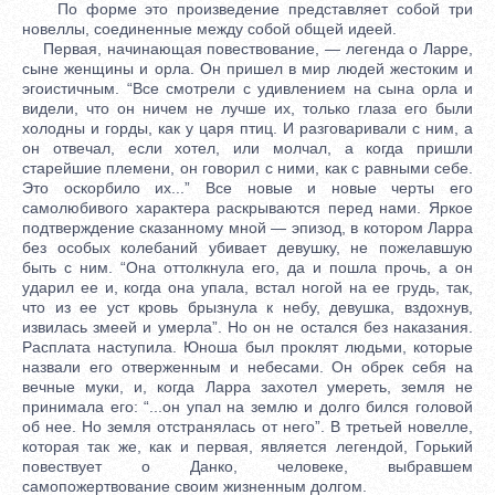
По форме это произведение представляет собой три
новеллы, соединенные между собой общей идеей.
Первая, начинающая повествование, — легенда о Ларре,
сыне женщины и орла. Он пришел в мир людей жестоким и
эгоистичным. “Все смотрели с удивлением на сына орла и
видели, что он ничем не лучше их, только глаза его были
холодны и горды, как у царя птиц. И разговаривали с ним, а
он отвечал, если хотел, или молчал, а когда пришли
старейшие племени, он говорил с ними, как с равными себе.
Это оскорбило их...” Все новые и новые черты его
самолюбивого характера раскрываются перед нами. Яркое
подтверждение сказанному мной — эпизод, в котором Ларра
без особых колебаний убивает девушку, не пожелавшую
быть с ним. “Она оттолкнула его, да и пошла прочь, а он
ударил ее и, когда она упала, встал ногой на ее грудь, так,
что из ее уст кровь брызнула к небу, девушка, вздохнув,
извилась змеей и умерла”. Но он не остался без наказания.
Расплата наступила. Юноша был проклят людьми, которые
назвали его отверженным и небесами. Он обрек себя на
вечные муки, и, когда Ларра захотел умереть, земля не
принимала его: “...он упал на землю и долго бился головой
об нее. Но земля отстранялась от него”. В третьей новелле,
которая так же, как и первая, является легендой, Горький
повествует о Данко, человеке, выбравшем
самопожертвование своим жизненным долгом.