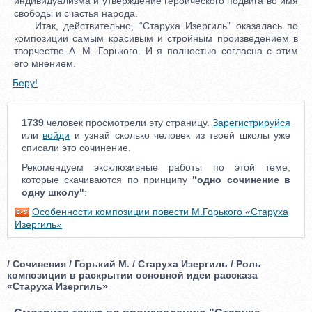
индивидуализма и утверждение героического подвига во имя
свободы и счастья народа.
Итак, действительно, “Старуха Изергиль” оказалась по
композиции самым красивым и стройным произведением в
творчестве А. М. Горького. И я полностью согласна с этим
его мнением.
Беру!
1739
человек просмотрели эту страницу.
Зарегистрируйся
или
войди
и узнай сколько человек из твоей школы уже
списали это сочинение.
Рекомендуем эксклюзивные работы по этой теме,
которые скачиваются по принципу
"одно сочинение в
одну школу"
:
Особенности композиции повести М.Горького «Старуха
Изергиль»
/ Сочинения / Горький М. / Старуха Изергиль / Роль
композиции в раскрытии основной идеи рассказа
«Старуха Изергиль»