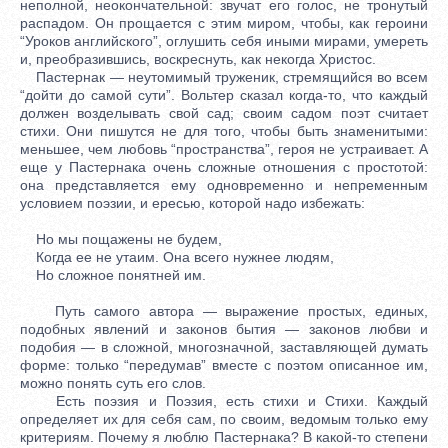
неполной, неокончательной: звучат его голос, не тронутый
распадом. Он прощается с этим миром, чтобы, как героини
“Уроков английского”, оглушить себя иными мирами, умереть
и, преобразившись, воскреснуть, как некогда Христос.
Пастернак — неутомимый труженик, стремящийся во всем
“дойти до самой сути”. Вольтер сказал когда-то, что каждый
должен возделывать свой сад; своим садом поэт считает
стихи. Они пишутся не для того, чтобы быть знаменитыми:
меньшее, чем любовь “пространства”, героя не устраивает. А
еще у Пастернака очень сложные отношения с простотой:
она представляется ему одновременно и непременным
условием поэзии, и ересью, которой надо избежать:
Но мы пощажены не будем,
Когда ее не утаим. Она всего нужнее людям,
Но сложное понятней им.
Путь самого автора — выражение простых, единых,
подобных явлений и законов бытия — законов любви и
подобия — в сложной, многозначной, заставляющей думать
форме: только “передумав” вместе с поэтом описанное им,
можно понять суть его слов.
Есть поэзия и Поэзия, есть стихи и Стихи. Каждый
определяет их для себя сам, по своим, ведомым только ему
критериям. Почему я люблю Пастернака? В какой-то степени