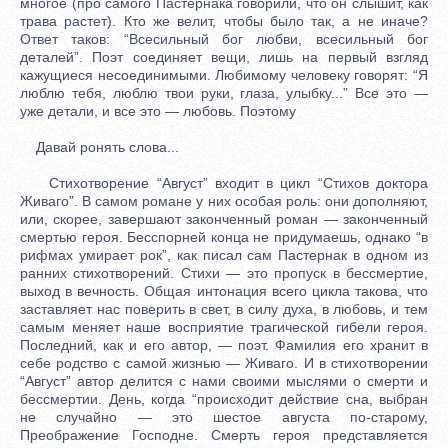
многое (про самого Пастернака говорили, что он слышит, как
трава растет). Кто же велит, чтобы было так, а не иначе?
Ответ таков: “Всесильный бог любви, всесильный бог
деталей”. Поэт соединяет вещи, лишь на первый взгляд
кажущиеся несоединимыми. Любимому человеку говорят: “Я
люблю тебя, люблю твои руки, глаза, улыбку...” Все это —
уже детали, и все это — любовь. Поэтому
Давай ронять слова...
Стихотворение “Август” входит в цикл “Стихов доктора
Живаго”. В самом романе у них особая роль: они дополняют,
или, скорее, завершают законченный роман — законченный
смертью героя. Бесспорней конца не придумаешь, однако “в
рифмах умирает рок”, как писал сам Пастернак в одном из
ранних стихотворений. Стихи — это пропуск в бессмертие,
выход в вечность. Общая интонация всего цикла такова, что
заставляет нас поверить в свет, в силу духа, в любовь, и тем
самым меняет наше восприятие трагической гибели героя.
Последний, как и его автор, — поэт. Фамилия его хранит в
себе родство с самой жизнью — Живаго. И в стихотворении
“Август” автор делится с нами своими мыслями о смерти и
бессмертии. День, когда “происходит действие сна, выбран
не случайно — это шестое августа по-старому,
Преображение Господне. Смерть героя представляется