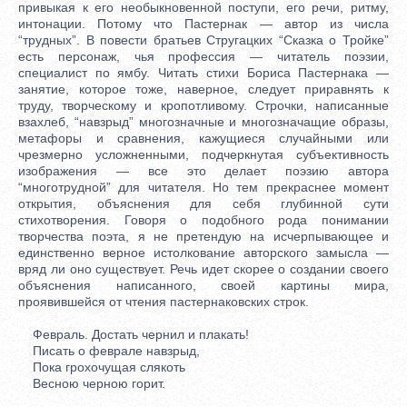
привыкая к его необыкновенной поступи, его речи, ритму,
интонации. Потому что Пастернак — автор из числа
“трудных”. В повести братьев Стругацких “Сказка о Тройке”
есть персонаж, чья профессия — читатель поэзии,
специалист по ямбу. Читать стихи Бориса Пастернака —
занятие, которое тоже, наверное, следует приравнять к
труду, творческому и кропотливому. Строчки, написанные
взахлеб, “навзрыд” многозначные и многозначащие образы,
метафоры и сравнения, кажущиеся случайными или
чрезмерно усложненными, подчеркнутая субъективность
изображения — все это делает поэзию автора
“многотрудной” для читателя. Но тем прекраснее момент
открытия, объяснения для себя глубинной сути
стихотворения. Говоря о подобного рода понимании
творчества поэта, я не претендую на исчерпывающее и
единственно верное истолкование авторского замысла —
вряд ли оно существует. Речь идет скорее о создании своего
объяснения написанного, своей картины мира,
проявившейся от чтения пастернаковских строк.
Февраль. Достать чернил и плакать!
Писать о феврале навзрыд,
Пока грохочущая слякоть
Весною черною горит.