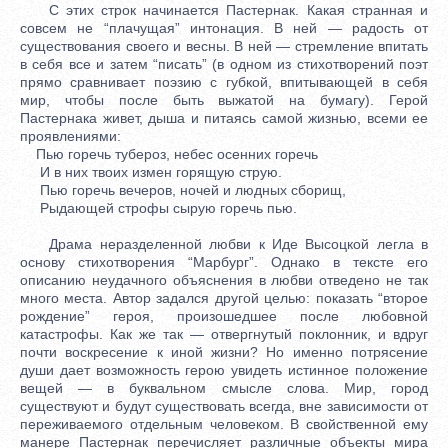
С этих строк начинается Пастернак. Какая странная и
совсем не “плачущая” интонация. В ней — радость от
существования своего и весны. В ней — стремление впитать
в себя все и затем “писать” (в одном из стихотворений поэт
прямо сравнивает поэзию с губкой, впитывающей в себя
мир, чтобы после быть выжатой на бумагу). Герой
Пастернака живет, дыша и питаясь самой жизнью, всеми ее
проявлениями:
Пью горечь тубероз, небес осенних горечь
И в них твоих измен горящую струю.
Пью горечь вечеров, ночей и людных сборищ,
Рыдающей строфы сырую горечь пью.
Драма неразделенной любви к Иде Высоцкой легла в
основу стихотворения “Марбург”. Однако в тексте его
описанию неудачного объяснения в любви отведено не так
много места. Автор задался другой целью: показать “второе
рождение” героя, произошедшее после любовной
катастрофы. Как же так — отвергнутый поклонник, и вдруг
почти воскресение к иной жизни? Но именно потрясение
души дает возможность герою увидеть истинное положение
вещей — в буквальном смысле слова. Мир, город
существуют и будут существовать всегда, вне зависимости от
переживаемого отдельным человеком. В свойственной ему
манере Пастернак перечисляет различные объекты мира