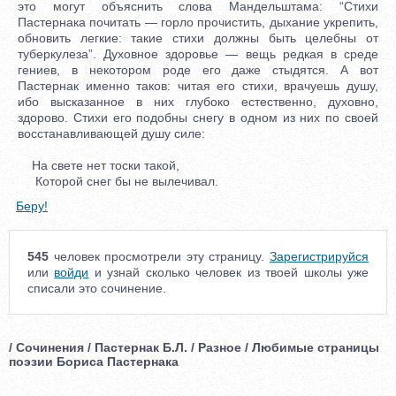
это могут объяснить слова Мандельштама: “Стихи
Пастернака почитать — горло прочистить, дыхание укрепить,
обновить легкие: такие стихи должны быть целебны от
туберкулеза”. Духовное здоровье — вещь редкая в среде
гениев, в некотором роде его даже стыдятся. А вот
Пастернак именно таков: читая его стихи, врачуешь душу,
ибо высказанное в них глубоко естественно, духовно,
здорово. Стихи его подобны снегу в одном из них по своей
восстанавливающей душу силе:
На свете нет тоски такой,
Которой снег бы не вылечивал.
Беру!
545
человек просмотрели эту страницу.
Зарегистрируйся
или
войди
и узнай сколько человек из твоей школы уже
списали это сочинение.
/ Сочинения / Пастернак Б.Л. / Разное / Любимые страницы
поэзии Бориса Пастернака