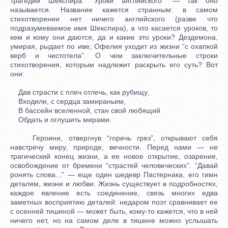
трагедий Шекспира. “Уроки английского” — так оно
называется. Название кажется странным: в самом
стихотворении нет ничего английского (разве что
подразумеваемое имя Шекспира), а что касается уроков, то
кем и кому они даются, да и какие это уроки? Дездемона,
умирая, рыдает по иве; Офелия уходит из жизни “с охапкой
верб и чистотела”. О чем заключительные строки
стихотворения, которым надлежит раскрыть его суть? Вот
они:
Дав страсти с плеч отлечь, как рубищу,
Входили, с сердца замираньем,
В бассейн вселенной, стан свой любящий
Обдать и оглушить мирами.
Героини, отвергнув “горечь грез”, открывают себя
навстречу миру, природе, вечности. Перед нами — не
трагический конец жизни, а ее новое открытие, озарение,
освобождение от бремени “страстей человеческих”. “Давай
ронять слова...” — еще один шедевр Пастернака, его гимн
деталям, жизни и любви. Жизнь существует в подробностях,
каждое явление есть соединение, связь многих едва
заметных восприятию деталей: недаром поэт сравнивает ее
с осенней тишиной — может быть, кому-то кажется, что в ней
ничего нет, но на самом деле в тишине можно услышать