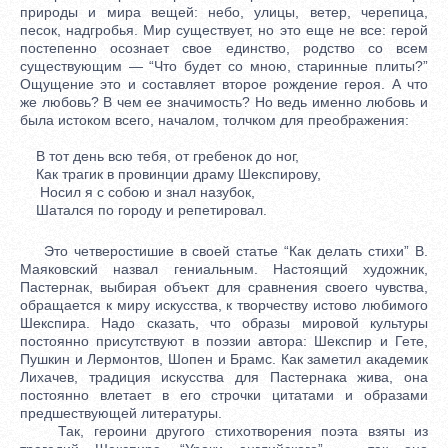
природы и мира вещей: небо, улицы, ветер, черепица,
песок, надгробья. Мир существует, но это еще не все: герой
постепенно осознает свое единство, родство со всем
существующим — “Что будет со мною, старинные плиты?”
Ощущение это и составляет второе рождение героя. А что
же любовь? В чем ее значимость? Но ведь именно любовь и
была истоком всего, началом, толчком для преображения:
В тот день всю тебя, от гребенок до ног,
Как трагик в провинции драму Шекспирову,
Носил я с собою и знал назубок,
Шатался по городу и репетировал.
Это четверостишие в своей статье “Как делать стихи” В.
Маяковский назвал гениальным. Настоящий художник,
Пастернак, выбирая объект для сравнения своего чувства,
обращается к миру искусства, к творчеству истово любимого
Шекспира. Надо сказать, что образы мировой культуры
постоянно присутствуют в поэзии автора: Шекспир и Гете,
Пушкин и Лермонтов, Шопен и Брамс. Как заметил академик
Лихачев, традиция искусства для Пастернака жива, она
постоянно влетает в его строчки цитатами и образами
предшествующей литературы.
Так, героини другого стихотворения поэта взяты из