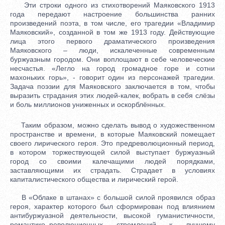
Эти строки одного из стихотворений Маяковского 1913
года передают настроение большинства ранних
произведений поэта, в том числе, его трагедии «Владимир
Маяковский», созданной в том же 1913 году. Действующие
лица этого первого драматического произведения
Маяковского – люди, искалеченные современным
буржуазным городом. Они воплощают в себе человеческие
несчастья. «Легло на город громадное горе и сотни
махоньких горь», - говорит один из персонажей трагедии.
Задача поэзии для Маяковского заключается в том, чтобы
выразить страдания этих людей-калек, вобрать в себя слёзы
и боль миллионов униженных и оскорблённых.
Таким образом, можно сделать вывод о художественном
пространстве и времени, в которые Маяковский помещает
своего лирического героя. Это предреволюционный период,
в котором торжествующей силой выступает буржуазный
город со своими калечащими людей порядками,
заставляющими их страдать. Страдает в условиях
капиталистического общества и лирический герой.
В «Облаке в штанах» с большой силой проявился образ
героя, характер которого был сформирован под влиянием
антибуржуазной деятельности, высокой гуманистичности,
романтико–революционных стремлений к лучшему