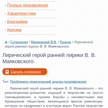
Полные произведения
Характеристики
Биографии
Критика
/
Сочинения
/
Маяковский В.В.
/
Разное
/
Лирический
герой ранней лирики В. В. Маяковского.
Лирический герой ранней лирики В. В.
Маяковского.
Скачать сочинение
Тип:
Проблемно-тематический анализ произведения
Лирический герой ранней лирики В. В. Маяковского – это
революционер–романтик, ищущий в творчестве не просто
самовыражения, а оружие борьбы с ненавистными ему
буржуазным обществом, являющимся врагом революции,
которую он предрекает и в которую верит. Раннее творчество