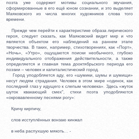
поэта уже содержит мотивы социального звучания,
сформированные в его ещё юном сознании, и это выделяет
Маяковского из числа многих художников слова того
времени.
Прежде чем перейти к характеристике образа лирического
героя, следует сказать, как Маяковский видит мир и что
является объектом его наблюдений на раннем этапе
творчества. В таких, например, стихотворениях, как «Порт»,
«Ночь», «Утро», ощущаются поиски необычного, глубоко
индивидуального отображения действительности, а также
определяется и главная тема дооктябрьского периода его
поэзии – человек и капиталистический город.
Город уподобляется аду, его «шумики, шумы и шумищи»
несут людям страдания. Человек в этом мире «одинок, как
последний глаз у идущего к слепым человека». Здесь «жуток
шуток квакающий смех", стихи поэта уподобляются
«окровавленному песнями рогу»:
Кричу кирпичу,
слов исступлённых вонзаю кинжал
в неба распухшую мякоть… -