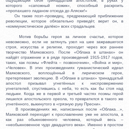
ощущающий себя тринадцатым апостолом, в руках у
которого «сапожный ножик», способный раскроить
«пропахшего ладаном отсюда до Аляски!»
Он также поэт–провидец, предрекающий приближение
революции, которое обязательно приведёт, верит он, в
«коммунистическое далёко» всех страдальцев.
Мотив борьбы героя за личное счастье, которое
невозможно, если не затянуть узел на шее зажравшегося
строя, искусства и религии, проходит через все раннее
творчество Маяковского. После «Облака в штанах» он
найдёт отражение и в ряде произведений 1915-1917 годов,
таких, как поэмы «Флейта – позвоночник», «Война и мир»,
«Человек». В этих произведениях гуманистический идеал
Маяковского, воплощённый в лирическом герое,
претерпевает эволюцию. В «Облаке в штанах» тринадцатый
апостол призывал угнетённых к ниспровержению
угнетателей, спустившись с неба, то есть как бы стоя над
людьми. Когда же в первой и третьей частях поэмы герой
лишился апостольского ореола, то превратился в такого же
угнетённого, выкинутого в «грязную руку Пресни».
В произведениях же, написанных после «Облака…»,
Маяковский переходит к прославлению уже не апостола, а
как раз обыкновенного человека, который весь –
«необыкновенное чудо двадцатого века». Именно в простом