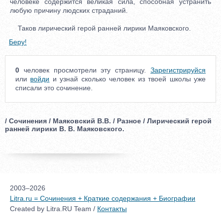
человеке содержится великая сила, способная устранить
любую причину людских страданий.
Таков лирический герой ранней лирики Маяковского.
Беру!
0
человек просмотрели эту страницу.
Зарегистрируйся
или
войди
и узнай сколько человек из твоей школы уже
списали это сочинение.
/ Сочинения / Маяковский В.В. / Разное / Лирический герой
ранней лирики В. В. Маяковского.
2003–2026
Litra.ru = Сочинения + Краткие содержания + Биографии
Created by Litra.RU Team /
Контакты