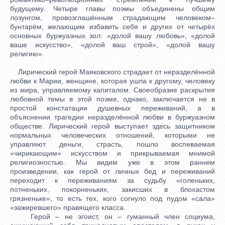
будущему. Четыре главы поэмы объединены общим
лозунгом, провозглашённым страдающим человеком–
бунтарём, желающим избавить себя и других от четырёх
основных буржуазных зол: «долой вашу любовь», «долой
ваше искусство», «долой ваш строй», «долой вашу
религию».
Лирический герой Маяковского страдает от неразделённой
любви к Марии, женщине, которая ушла к другому, человеку
из мира, управляемому капиталом. Своеобразие раскрытия
любовной темы в этой поэме, однако, заключается не в
простой констатации душевных переживаний, а в
объяснении трагедии неразделённой любви в буржуазном
обществе. Лирический герой выступает здесь защитником
нормальных человеческих отношений, которыми не
управляют деньги, страсть, пошло воспеваемая
«чирикающим» искусством и прикрываемая мнимой
религиозностью. Мы видим уже в этом раннем
произведении, как герой от личных бед и переживаний
переходит к переживаниям за судьбу «голеньких,
потненьких, покорненьких, закисших в блохастом
грязненьке», то есть тех, кого согнуло под пудом «сала»
«зажиревшего» правящего класса.
Герой – не эгоист, он – гуманный член социума,