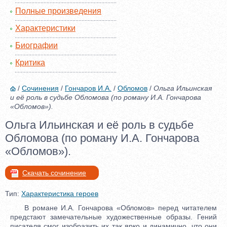
Полные произведения
Характеристики
Биографии
Критика
/
Сочинения
/
Гончаров И.А.
/
Обломов
/
Ольга Ильинская
и её роль в судьбе Обломова (по роману И.А. Гончарова
«Обломов»).
Ольга Ильинская и её роль в судьбе
Обломова (по роману И.А. Гончарова
«Обломов»).
Скачать сочинение
Тип:
Характеристика героев
В романе И.А. Гончарова «Обломов» перед читателем
предстают замечательные художественные образы. Гений
писателя смог изобразить их так ярко и динамично, что они