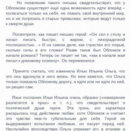
Но появление такого письма свидетельствует, что у
Обломова существует ещё одна возможность идти вперёд –
полагаться только на себя, не ломать свой внутренний мир,
но и не погрязать в старых привычках, которые ведут только
к смерти души.
Посмотрите, как пишет письмо герой: «Он сел к столу и
начал писать быстро, с жаром, с лихорадочной
поспешностью…» И на самом деле, как страстен его порыв,
сколько силы в его словах! Разве таков был Обломов в
начале романа? Теперь он пишет не так, «как в начале мая
писал к домовому хозяину». Он переменился.
Принято считать, что изменила Илью Ильича Ольга, что
это она вдохнула в него жизнь. Но мне кажется, что Ольга
только показала Обломову дорогу, а идти или не идти по ней,
он решил сам.
Язык послания Ильи Ильича очень образен («намерения
разлетятся в прах» и т. п.), что свидетельствует о
поэтической душе героя. Эта грань его характера
раскрылась под действием любви, хотя Обломов и считает
это чувство чем-то губительным для себя. Герой не
выдерживает испытания любовью, он пасует перед ней.
Неслучайно впоследствии Ольга упрекает его в эгоизме и