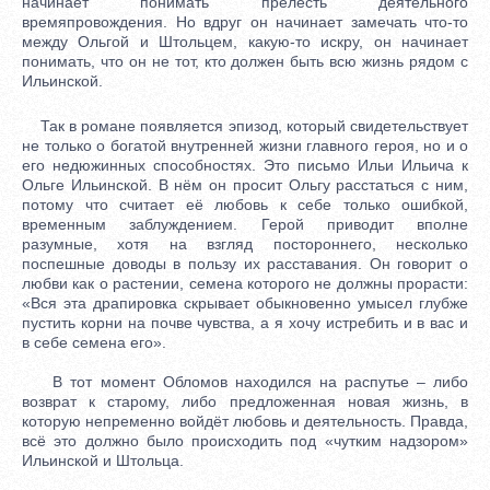
начинает понимать прелесть деятельного
времяпровождения. Но вдруг он начинает замечать что-то
между Ольгой и Штольцем, какую-то искру, он начинает
понимать, что он не тот, кто должен быть всю жизнь рядом с
Ильинской.
Так в романе появляется эпизод, который свидетельствует
не только о богатой внутренней жизни главного героя, но и о
его недюжинных способностях. Это письмо Ильи Ильича к
Ольге Ильинской. В нём он просит Ольгу расстаться с ним,
потому что считает её любовь к себе только ошибкой,
временным заблуждением. Герой приводит вполне
разумные, хотя на взгляд постороннего, несколько
поспешные доводы в пользу их расставания. Он говорит о
любви как о растении, семена которого не должны прорасти:
«Вся эта драпировка скрывает обыкновенно умысел глубже
пустить корни на почве чувства, а я хочу истребить и в вас и
в себе семена его».
В тот момент Обломов находился на распутье – либо
возврат к старому, либо предложенная новая жизнь, в
которую непременно войдёт любовь и деятельность. Правда,
всё это должно было происходить под «чутким надзором»
Ильинской и Штольца.