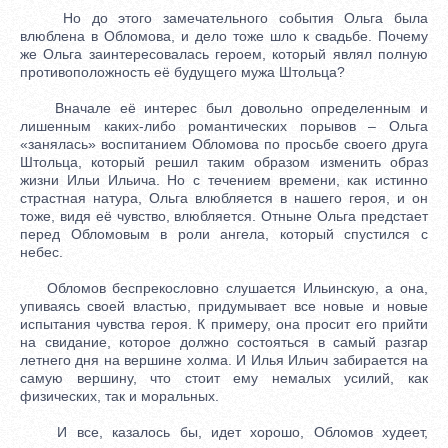
Но до этого замечательного события Ольга была
влюблена в Обломова, и дело тоже шло к свадьбе. Почему
же Ольга заинтересовалась героем, который являл полную
противоположность её будущего мужа Штольца?
Вначале её интерес был довольно определенным и
лишенным каких-либо романтических порывов – Ольга
«занялась» воспитанием Обломова по просьбе своего друга
Штольца, который решил таким образом изменить образ
жизни Ильи Ильича. Но с течением времени, как истинно
страстная натура, Ольга влюбляется в нашего героя, и он
тоже, видя её чувство, влюбляется. Отныне Ольга предстает
перед Обломовым в роли ангела, который спустился с
небес.
Обломов беспрекословно слушается Ильинскую, а она,
упиваясь своей властью, придумывает все новые и новые
испытания чувства героя. К примеру, она просит его прийти
на свидание, которое должно состояться в самый разгар
летнего дня на вершине холма. И Илья Ильич забирается на
самую вершину, что стоит ему немалых усилий, как
физических, так и моральных.
И все, казалось бы, идет хорошо, Обломов худеет,