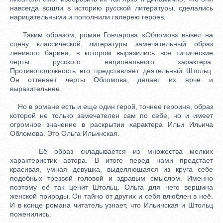
навсегда вошли в историю русской литературы, сделались
нарицательными и пополнили галерею героев.
Таким образом, роман Гончарова «Обломов» вывел на
сцену классической литературы замечательный образ
ленивого барина, в котором выразились все типические
черты русского национального характера.
Противоположность его представляет деятельный Штольц.
Он оттеняет черты Обломова, делает их ярче и
выразительнее.
Но в романе есть и еще один герой, точнее героиня, образ
которой не только замечателен сам по себе, но и имеет
огромное значение в раскрытии характера Ильи Ильича
Обломова. Это Ольга Ильинская.
Её образ складывается из множества мелких
характеристик автора. В итоге перед нами предстает
красивая, умная девушка, выделяющаяся из круга себе
подобных трезвой головой и здравым смыслом. Именно
поэтому её так ценит Штольц. Ольга для него вершина
женской природы. Он тайно от других и себя влюблен в неё.
И в конце романа читатель узнает, что Ильинская и Штольц
поженились.