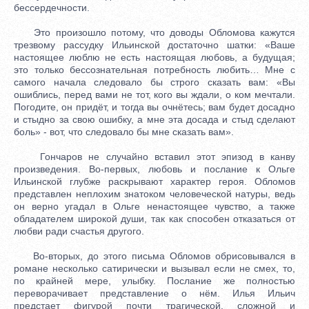
бессердечности.
Это произошло потому, что доводы Обломова кажутся
трезвому рассудку Ильинской достаточно шатки: «Ваше
настоящее люблю не есть настоящая любовь, а будущая;
это только бессознательная потребность любить… Мне с
самого начала следовало бы строго сказать вам: «Вы
ошиблись, перед вами не тот, кого вы ждали, о ком мечтали.
Погодите, он придёт, и тогда вы очнётесь; вам будет досадно
и стыдно за свою ошибку, а мне эта досада и стыд сделают
боль» - вот, что следовало бы мне сказать вам».
Гончаров не случайно вставил этот эпизод в канву
произведения. Во-первых, любовь и послание к Ольге
Ильинской глубже раскрывают характер героя. Обломов
представлен неплохим знатоком человеческой натуры, ведь
он верно угадал в Ольге ненастоящее чувство, а также
обладателем широкой души, так как способен отказаться от
любви ради счастья другого.
Во-вторых, до этого письма Обломов обрисовывался в
романе несколько сатирически и вызывал если не смех, то,
по крайней мере, улыбку. Послание же полностью
переворачивает представление о нём. Илья Ильич
предстает фигурой почти трагической, сложной и