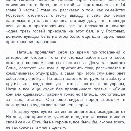
описанию этого бала, но с такой же тщательностью в 14
главе 3 части 2 тома он рассказал о том, как семейство
Ростовых готовилось к этому выходу в свет. Вся семья
настолько тщательно подошла к этому делу, что, проведя
весь день в приготовлениях, все же опоздала к началу:
«одна треть гостей приехала на этот бал, а у Ростовых,
долженствующих быть на этом бале, еще шли торопливые
приготовления одевания».
Наташа проявляет себя во время приготовлений с
интересной стороны: она не столько заботиться о себе,
сколько о внешнем виде всех остальных. Девушка помогает
Соне, советует, как лучше прикрепить току, рассыпается в
комплиментах отцу-графу, а сама при этом случайно рвет
собственную юбку… Наташа настолько погружена в заботу о
других, что, когда все уже готовы, одеты и напудрены,
Наташа все еще ходит без праздничного платья : «Соня
кончала одеваться, графиня тоже; но Наташа, хлопотавшая
за всех, отстала. Она еще сидела перед зеркалом в
накинутом на худенькие плечи пеньюаре».
Повсюду чувствуется активная энергетика, исходящая от
Наташи, она принимает участие в подготовке каждого члена
своей семьи. Если бы не героиня, все были бы, скорее всего,
не так красивы и «напыщены».