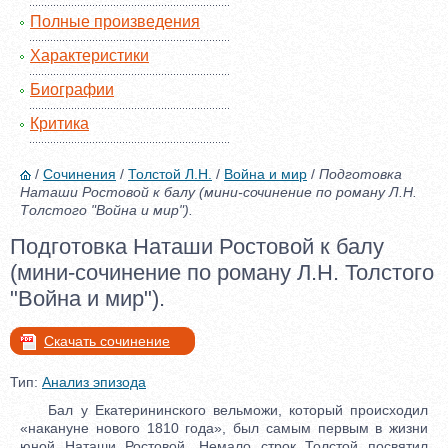
Полные произведения
Характеристики
Биографии
Критика
/
Сочинения
/
Толстой Л.Н.
/
Война и мир
/
Подготовка
Наташи Ростовой к балу (мини-сочинение по роману Л.Н.
Толстого "Война и мир").
Подготовка Наташи Ростовой к балу
(мини-сочинение по роману Л.Н. Толстого
"Война и мир").
Скачать сочинение
Тип:
Анализ эпизода
Бал у Екатерининского вельможи, который происходил
«накануне нового 1810 года», был самым первым в жизни
юной Наташи Ростовой. Немало строк Толстой посвятил