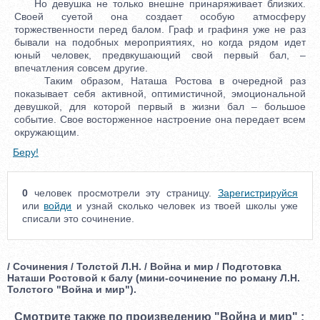
Но девушка не только внешне принаряживает близких.
Своей суетой она создает особую атмосферу
торжественности перед балом. Граф и графиня уже не раз
бывали на подобных мероприятиях, но когда рядом идет
юный человек, предвкушающий свой первый бал, –
впечатления совсем другие.
Таким образом, Наташа Ростова в очередной раз
показывает себя активной, оптимистичной, эмоциональной
девушкой, для которой первый в жизни бал – большое
событие. Свое восторженное настроение она передает всем
окружающим.
Беру!
0
человек просмотрели эту страницу.
Зарегистрируйся
или
войди
и узнай сколько человек из твоей школы уже
списали это сочинение.
/ Сочинения / Толстой Л.Н. / Война и мир / Подготовка
Наташи Ростовой к балу (мини-сочинение по роману Л.Н.
Толстого "Война и мир").
Смотрите также по произведению "Война и мир" :