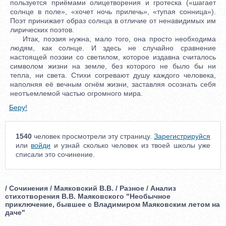
пользуется приёмами олицетворения и гротеска («шагает
солнце в поле», «хочет ночь прилечь», «тупая сонница»).
Поэт принижает образ солнца в отличие от ненавидимых им
лирических поэтов.
Итак, поэзия нужна, мало того, она просто необходима
людям, как солнце. И здесь не случайно сравнение
настоящей поэзии со светилом, которое издавна считалось
символом жизни на земле, без которого не было бы ни
тепла, ни света. Стихи согревают душу каждого человека,
наполняя её вечным огнём жизни, заставляя осознать себя
неотъемлемой частью огромного мира.
Беру!
1540
человек просмотрели эту страницу.
Зарегистрируйся
или
войди
и узнай сколько человек из твоей школы уже
списали это сочинение.
/ Сочинения / Маяковский В.В. / Разное / Анализ
стихотворения В.В. Маяковского "Необычное
приключение, бывшее с Владимиром Маяковским летом на
даче"