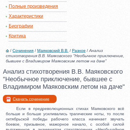
Полные произведения
Характеристики
Биографии
Критика
/
Сочинения
/
Маяковский В.В.
/
Разное
/
Анализ
стихотворения В.В. Маяковского "Необычное приключение,
бывшее с Владимиром Маяковским летом на даче"
Анализ стихотворения В.В. Маяковского
"Необычное приключение, бывшее с
Владимиром Маяковским летом на даче"
Скачать сочинение
Если в предреволюционных стихах Маяковского всё
больше и больше усиливались трагические ноты, то после
октябрьской победы рабочего класса начинает звучать
боевое, призывное, мажорное начало, с особой силой
выраженное в знаменитом стихотворении «Необычайное