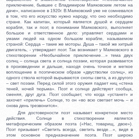
приключение, бывшее с Владимиром Маяковским летом на
даче», написанное в 1920г. В.Маяковский уже не сомневался
в том, что его искусство нужно народу, что оно необходимо
стране. Как капитан, который является душой и сердцем
корабля, так и поэт, в понимании Маяковского, выполняет
большое и ответственное дело: управляет сердцами и
умами людей на одном большом корабле, называемом
страной: Сердца – такие же моторы. Душа – такой же хитрый
двигатель, - утверждает поэт. Так возникает у Маяковского в
стихотворении «Необычайное приключение…» тема двух
солнц – солнца света и солнца поэзии, которая развивается
в произведении и дальше, находя очень точное и меткое
воплощение в поэтическом образе «двустволки солнц», из
одного ствола которой вырываются снопы света, а из другого
– свет поэзии. Перед силой этого оружия падает ниц «стена
теней, ночей тюрьма». Поэт и солнце действуют сообща,
сменяя, друг дуга. Поэт сообщает, что когда «устанет» и
захочет «прилечь» Солнце, то он «во всю светает мочь – и
снова день трезвонится».
Для достоверности поэт называет конкретное место
действия. Солнце в стихотворении является
метафорическим образом поэта («Нас, товарищ, двое»).
Поэт призывает «Светить всегда, светить везде…», видя в
этом основное предназначение поэта. Поэт широко