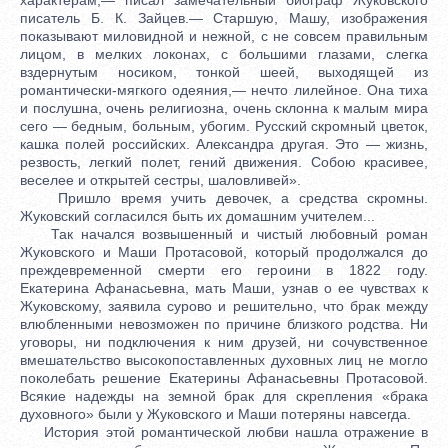
писатель Б. К. Зайцев.— Старшую, Машу, изображения
показывают миловидной и нежной, с не совсем правильным
лицом, в мелких локонах, с большими глазами, слегка
вздернутым носиком, тонкой шеей, выходящей из
романтически-мягкого одеяния,— нечто лилейное. Она тиха
и послушна, очень религиозна, очень склонна к малым мира
сего — бедным, больным, убогим. Русский скромный цветок,
кашка полей российских. Александра другая. Это — жизнь,
резвость, легкий полет, гений движения. Собою красивее,
веселее и открытей сестры, шаловливей».
Пришло время учить девочек, а средства скромны.
Жуковский согласился быть их домашним учителем...
Так начался возвышенный и чистый любовный роман
Жуковского и Маши Протасовой, который продолжался до
преждевременной смерти его героини в 1822 году.
Екатерина Афанасьевна, мать Маши, узнав о ее чувствах к
Жуковскому, заявила сурово и решительно, что брак между
влюбленными невозможен по причине близкого родства. Ни
уговоры, ни подключения к ним друзей, ни сочувственное
вмешательство высокопоставленных духовных лиц не могло
поколебать решение Екатерины Афанасьевны Протасовой.
Всякие надежды на земной брак для скрепления «брака
духовного» были у Жуковского и Маши потеряны навсегда.
История этой романтической любви нашла отражение в