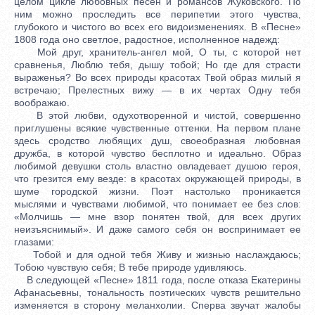
целом цикле любовных песен и романсов Жуковского. По
ним можно проследить все перипетии этого чувства,
глубокого и чистого во всех его видоизменениях. В «Песне»
1808 года оно светлое, радостное, исполненное надежд:
Мой друг, хранитель-ангел мой, О ты, с которой нет
сравненья, Люблю тебя, дышу тобой; Но где для страсти
выраженья? Во всех природы красотах Твой образ милый я
встречаю; Прелестных вижу — в их чертах Одну тебя
воображаю.
В этой любви, одухотворенной и чистой, совершенно
приглушены всякие чувственные оттенки. На первом плане
здесь сродство любящих душ, своеобразная любовная
дружба, в которой чувство бесплотно и идеально. Образ
любимой девушки столь властно овладевает душою героя,
что грезится ему везде: в красотах окружающей природы, в
шуме городской жизни. Поэт настолько проникается
мыслями и чувствами любимой, что понимает ее без слов:
«Молчишь — мне взор понятен твой, для всех других
неизъяснимый». И даже самого себя он воспринимает ее
глазами:
Тобой и для одной тебя Живу и жизнью наслаждаюсь;
Тобою чувствую себя; В тебе природе удивляюсь.
В следующей «Песне» 1811 года, после отказа Екатерины
Афанасьевны, тональность поэтических чувств решительно
изменяется в сторону меланхолии. Сперва звучат жалобы