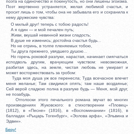
поэта на одиночество и покинутость, но они лишены эгоизма.
Поэт жертвенно устраняется, желая любимой счастья, и
просит лишь о том, чтобы она не забывала его и сохранила к
нему дружеские чувства:
О милый друг! теперь с тобою радость!
А я один — и мой печален путь;
Живи, вкушай невинной жизни сладость;
В душе не изменись; достойна счастья будь...
Но не отринь, в толпе пленяемых тобою,
Ты друга прежнего, увядшего душою...
Но горечь роковой разлуки, нарастая, начинает смягчаться
исподволь другим, врачующим чувством: невозможная,
разбитая здесь, на земле, чистая любовь не умирает и
может восторжествовать за гробом:
Туда моя душа уж все перенесла; Туда всечасное влечет
меня желанье; Там свидимся опять; там наше воздаянье;
Сей верой сладкою полна в разлуке будь — Меня, мой друг,
не позабудь.
Отголоски этого печального романа звучат во многих
произведениях Жуковского: в стихотворении «Пловец»
(1812), в «Песне» (1816), в «Воспоминании» (1816), в
балладах «Рыцарь Тогенбург», «Эолова арфа», «Эльвина и
Эдвин».
Беру!