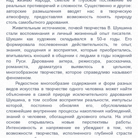
реальных противоречий и сложности. Существенно и другое:
авторские размышления вводят нас в творческую
атмосферу, предоставляя возможность понять природу
столь самобытного дарования.
Живительным источником, почвой творчества В. Шукшина
стали воспоминания и личный жизненный опыт писателя.
Шукшин как художник складывался в 50-е годы. Его
формировала послевоенная действительность, те опыт,
знания, ощущения и восприятия, которые приобретались,
впитывались юношей в общении с людьми в годы хождений
по Руси. Дарование актера, режиссура, рассказчика,
романиста, драматурга выявилось в цельном,
многообразном творчестве, которое справедливо называют
феноменом.
Редкостное многообразие содержания и форм разных
видов искусства в творчестве одного человека может найти
объяснение в самой природе исключительного дарования
Шукшина, в том особом восприятии реальности, импульсы
которой, постоянно обновляя его, обусловливали
сложнейшие внутренние процессы накопления наблюдений,
знаний о человеке, обогащений духовного опыта. На этой
основе открывались новые перспективы работы.
Интенсивность и напряжение ее убеждают в том, что
возможности творчества, исполненного глубиной страсти