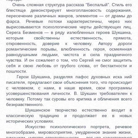
Очень сложная структура рассказа “Беспалый”. Стиль его
блестяще демонстрирует многоплановость содержания,
пересечение различных жанров, элементов — от драмы до
фарса. Речевые потоки характеристичны, через них
вырисовываются психологические черты действующих лиц.
Серега Безменов — в ряду излюбленных героев Шукшина,
которым свойственны естественность, прямота,
откровенность, доверие к человеку. Автору дороги
романтические порывы, влюбленность героя, осмеянная
равнодушными людьми, чистота и сила праздничного
чувства. И он сожалеет о том, что Сергей не смог защитить
себя и свою любовь от грубого слова, от бестактности и
пошлости.
Герои Шукшина, разделяя пафос духовных иска ний
писателя, предлагают свои объяснения того, что происходит
с человеком, с нами, в наше время, свои программы
усовершенствования личности. В. Шукшин требователен к
человеку. Потому так суровы его критика и обличения всего
безнравственного.
Шукшинское творчество естественно входит в
классическую традицию и продолжает ее в новых
исторических условиях.
Искусство психологического портрета, речевое
многообразие, мировосприятие, умудренное знание жизни,
гуманизм, чувство ответственности — вот что характеризует