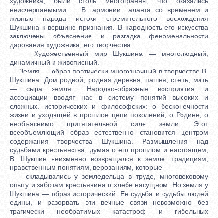
художника, были столь многогранны, что оказались
неисчерпаемыми ... В гармонии таланта со временем и
жизнью народа истоки стремительного восхождения
Шукшина к вершине признания. В народность его искусства
заключены объяснение и разгадка феноменальности
дарования художника, его творчества.
Художественный мир Шукшина — многолюдный,
динамичный и живописный.
Земля — образ поэтически многозначный в творчестве В.
Шукшина. Дом родной, родная деревня, пашня, степь, мать
— сыра земля... Народно-образные восприятия и
ассоциации вводят нас в систему понятий высоких и
сложных, исторических и философских: о бесконечности
жизни и уходящей в прошлое цепи поколений, о Родине, о
необъяснимо притягательной силе земли. Этот
всеобъемлющий образ естественно становится центром
содержания творчества Шукшина. Размышления над
судьбами крестьянства, думая о его прошлом и настоящем,
В. Шукшин неизменно возвращался к земле: традициям,
нравственным понятиям, верованиям, которые
складывались у земледельца в труде, многовековому
опыту и заботам крестьянина о хлебе насущном. Но земля у
Шукшина — образ исторический. Ее судьба и судьбы людей
едины, и разорвать эти вечные связи невозможно без
трагически необратимых катастроф и гибельных