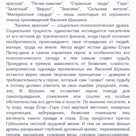
красная”, “Печки-лавочки”, “Странные люди”, “Горе”,
“Залетный”, “Верую!”, “Земляки”, “Сельские жители”,
“Материнское сердце” — лишь некоторые из огромного
списка произведений Василия Шукшина.
“Калина красная” — социально-психологическая драма.
Социальная сущность одиночества исследуется писателем
от его истоков до трагического финала, когда герой осознает
необратимость происшедшего: свое отчуждение от людей,
матери, труда на земле. Автор видит истоки драмы Егора
Проку-дина в самом характере героя, в особенностях его
психологического склада и тем самым ставит судьбу
Прокудина в прямую зависимость от безволия, слабости,
компромиссов, однажды проявленных им. Василий Шукшин
остается верен своим творческим принципам — доверия и
требовательности к герою, который сам “сковал” свою судьбу
и потому должен ответить за свои ошибки, упущения, ложь,
зло. В. Шукшин не оставляет герою повода для
самооправдания, сожаления или ссылки на особые
обстоятельства его детства и юности. По мнению писателя, в
ту пору, когда Егор—Горе стал жертвой жестоких, коварных
отщепенцев, заблуждения, безволие помешали ему
взглянуть смело правде в глаза. Егор предпочел притон
Губошлепа честной трудовой жизни. И тем не менее финал
драмы раскрывает глубокий духовный кризис, переживаемый
героем: раскаяние, сознание вины, суровое самоосуждение,