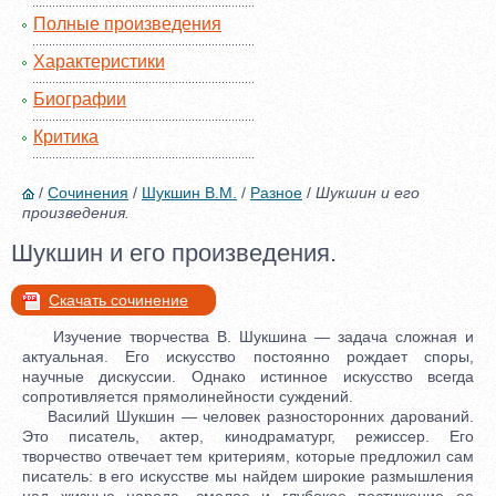
Полные произведения
Характеристики
Биографии
Критика
/
Сочинения
/
Шукшин В.М.
/
Разное
/
Шукшин и его
произведения.
Шукшин и его произведения.
Скачать сочинение
Изучение творчества В. Шукшина — задача сложная и
актуальная. Его искусство постоянно рождает споры,
научные дискуссии. Однако истинное искусство всегда
сопротивляется прямолинейности суждений.
Василий Шукшин — человек разносторонних дарований.
Это писатель, актер, кинодраматург, режиссер. Его
творчество отвечает тем критериям, которые предложил сам
писатель: в его искусстве мы найдем широкие размышления
над жизнью народа, смелое и глубокое постижение ее