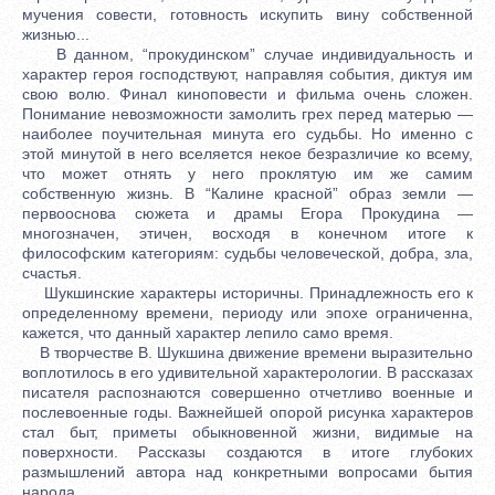
мучения совести, готовность искупить вину собственной
жизнью...
В данном, “прокудинском” случае индивидуальность и
характер героя господствуют, направляя события, диктуя им
свою волю. Финал киноповести и фильма очень сложен.
Понимание невозможности замолить грех перед матерью —
наиболее поучительная минута его судьбы. Но именно с
этой минутой в него вселяется некое безразличие ко всему,
что может отнять у него проклятую им же самим
собственную жизнь. В “Калине красной” образ земли —
первооснова сюжета и драмы Егора Прокудина —
многозначен, этичен, восходя в конечном итоге к
философским категориям: судьбы человеческой, добра, зла,
счастья.
Шукшинские характеры историчны. Принадлежность его к
определенному времени, периоду или эпохе ограниченна,
кажется, что данный характер лепило само время.
В творчестве В. Шукшина движение времени выразительно
воплотилось в его удивительной характерологии. В рассказах
писателя распознаются совершенно отчетливо военные и
послевоенные годы. Важнейшей опорой рисунка характеров
стал быт, приметы обыкновенной жизни, видимые на
поверхности. Рассказы создаются в итоге глубоких
размышлений автора над конкретными вопросами бытия
народа.