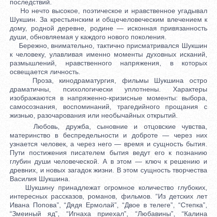
последствий.
Но нечто высокое, поэтическое и нравственное угадывал
Шукшин. За крестьянским и общечеловеческим влечением к
дому, родной деревне, родине — исконная привязанность
души, обновляемая у каждого нового поколения.
Бережно, внимательно, тактично присматривался Шукшин
к человеку, улавливая именно моменты духовных исканий,
размышлений, нравственного напряжения, в которых
освещается личность.
Проза, кинодраматургия, фильмы Шукшина остро
драматичны, психологически уплотнены. Характеры
изображаются в напряженно-кризисные моменты: выбора,
самосознания, воспоминаний, трагедийного прощания с
жизнью, разочарования или необычайных открытий.
Любовь, дружба, сыновние и отцовские чувства,
материнство в беспредельности и доброте — через них
узнается человек, а через него — время и сущность бытия.
Пути постижения писателем бытия ведут его к познанию
глубин души человеческой. А в этом — ключ к решению и
древних, и новых загадок жизни. В этом сущность творчества
Василия Шукшина.
Шукшину принадлежат огромное количество глубоких,
интересных рассказов, романов, фильмов. “Из детских лет
Ивана Попова”, “Дядя Ермолай”, “Двое в телеге”, “Степка”,
“Змеиный яд”, “Игнаха приехал”, “Любавины”, “Калина