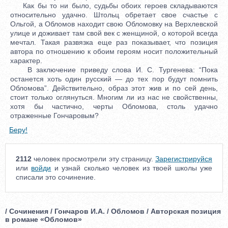
Как бы то ни было, судьбы обоих героев складываются
относительно удачно. Штольц обретает свое счастье с
Ольгой, а Обломов находит свою Обломовку на Верхлевской
улице и доживает там свой век с женщиной, о которой всегда
мечтал. Такая развязка еще раз показывает, что позиция
автора по отношению к обоим героям носит положительный
характер.
В заключение приведу слова И. С. Тургенева: “Пока
останется хоть один русский — до тех пор будут помнить
Обломова”. Действительно, образ этот жив и по сей день,
стоит только оглянуться. Многим ли из нас не свойственны,
хотя бы частично, черты Обломова, столь удачно
отраженные Гончаровым?
Беру!
2112
человек просмотрели эту страницу.
Зарегистрируйся
или
войди
и узнай сколько человек из твоей школы уже
списали это сочинение.
/ Сочинения / Гончаров И.А. / Обломов / Авторская позиция
в романе «Обломов»