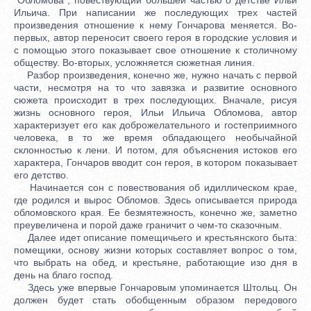
Ильича. При написании же последующих трех частей
произведения отношение к нему Гончарова меняется. Во-
первых, автор переносит своего героя в городские условия и
с помощью этого показывает свое отношение к столичному
обществу. Во-вторых, усложняется сюжетная линия.
Разбор произведения, конечно же, нужно начать с первой
части, несмотря на то что завязка и развитие основного
сюжета происходит в трех последующих. Вначале, рисуя
жизнь основного героя, Ильи Ильича Обломова, автор
характеризует его как доброжелательного и гостеприимного
человека, в то же время обладающего необычайной
склонностью к лени. И потом, для объяснения истоков его
характера, Гончаров вводит сон героя, в котором показывает
его детство.
Начинается сон с повествования об идиллическом крае,
где родился и вырос Обломов. Здесь описывается природа
обломовского края. Ее безмятежность, конечно же, заметно
преувеличена и порой даже граничит о чем-то сказочным.
Далее идет описание помещичьего и крестьянского быта:
помещики, основу жизни которых составляет вопрос о том,
что выбрать на обед, и крестьяне, работающие изо дня в
день на благо господ.
Здесь уже впервые Гончаровым упоминается Штольц. Он
должен будет стать обобщенным образом передового