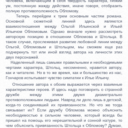
человека, включающим в себя твердость характера, гибкий
ум, постоянную жажду действия, иначе говоря, отобразить
полную противоположность Обломову.
Теперь перейдем к трем основным частям романа.
Основной сюжетной линией здесь являются
взаимоотношения между Ольгой Ильинской и Ильей
Ильичом Обломовым. Однако вначале нужно рассмотреть
авторскую позицию в отношении Обломова и Штольца. В
таком случае, прослеживая развитие любовной линии между
Ольгой, Обломовым и Штольцем, мы сможем еще раз
подчеркнуть тот или иной взгляд автора на личности этих
двух персонажей.
Наделенный лишь самыми правильными и необходимыми
чертами характера, Штольц, несомненно, нравится автору,
как и читателю. Но в то же время, как и большинство из нас,
Гончаров испытывает чувство симпатии к Илье Ильичу.
Отношение автора к обоим выражается через взаимные
характеристики героев. И здесь надо поговорить о странной
дружбе между этими двумя диаметрально
противоположными людьми. Навряд ли дело лишь в детской,
когда-то соединявшей их привязанности. Но что же тогда
связывает их? Если дружбу Обломова можно объяснить
необходимостью в сильном человеке, который всегда бы
пришел на помощь его нерешительной и сонной натуре, то
чем объяснить привязанность Штольца к Обломову? Думаю,