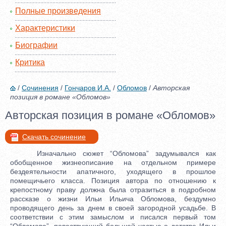
Полные произведения
Характеристики
Биографии
Критика
/
Сочинения
/
Гончаров И.А.
/
Обломов
/
Авторская
позиция в романе «Обломов»
Авторская позиция в романе «Обломов»
Скачать сочинение
Изначально сюжет “Обломова” задумывался как
обобщенное жизнеописание на отдельном примере
бездеятельности апатичного, уходящего в прошлое
помещичьего класса. Позиция автора по отношению к
крепостному праву должна была отразиться в подробном
рассказе о жизни Ильи Ильича Обломова, бездумно
проводящего день за днем в своей загородной усадьбе. В
соответствии с этим замыслом и писался первый том
“Обломова”, повествующий большей частью о детстве Ильи