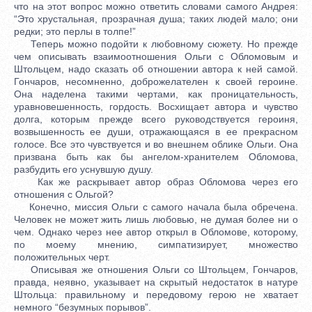
что на этот вопрос можно ответить словами самого Андрея:
“Это хрустальная, прозрачная душа; таких людей мало; они
редки; это перлы в толпе!”
Теперь можно подойти к любовному сюжету. Но прежде
чем описывать взаимоотношения Ольги с Обломовым и
Штольцем, надо сказать об отношении автора к ней самой.
Гончаров, несомненно, доброжелателен к своей героине.
Она наделена такими чертами, как проницательность,
уравновешенность, гордость. Восхищает автора и чувство
долга, которым прежде всего руководствуется героиня,
возвышенность ее души, отражающаяся в ее прекрасном
голосе. Все это чувствуется и во внешнем облике Ольги. Она
призвана быть как бы ангелом-хранителем Обломова,
разбудить его уснувшую душу.
Как же раскрывает автор образ Обломова через его
отношения с Ольгой?
Конечно, миссия Ольги с самого начала была обречена.
Человек не может жить лишь любовью, не думая более ни о
чем. Однако через нее автор открыл в Обломове, которому,
по моему мнению, симпатизирует, множество
положительных черт.
Описывая же отношения Ольги со Штольцем, Гончаров,
правда, неявно, указывает на скрытый недостаток в натуре
Штольца: правильному и передовому герою не хватает
немного “безумных порывов”.