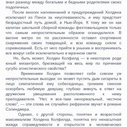
знал разницу между богатыми и бедными родителями своих
подопечных.
После многих напоминаний и предупреждений Холдена
исключают из Пэнси за неуспеваемость, и ему предстоит
безрадостный путь домой, в Нью-Йорк. К тому же он как
капитан школьной сборной команды фехтовальщиков только
что самым непростительным образом оскандалился. В
вагоне метро он по рассеянности оставил спортивное
снаряжение своих товарищей, и всю команду сняли с
соревнований. Есть от чего прийти в уныние и воспринимать
все вокруг себя исключительно в мрачном свете.
Но, быть может, Холден Колфилд — в некотором роде
юный мизантроп, брюзжащий на весь мир по причинам
сугубо эгоистического свойства?
Временами Холден позволяет себе совсем уж
непростительные выходки: он может пустить дым сигареты в
лицо симпатичной ему собеседницы, громким смехом
оскорбить любимую девушку, глубоко зевнуть в ответ на
дружеские увещевания расположенного к нему
преподавателя. "Нет, я все-таки ненормальный, честное
слово", — эти слова не случайно рефреном звучат в романе
Сэлинджера.
Однако, с другой стороны, понятен и возрастной
максимализм Холдена Колфилда, понятна его ненасытная
жажда справедливости и открытости в человеческих