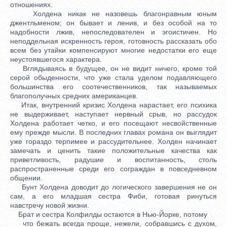
отношениях.
Холдена никак не назовешь благонравным юным
джентльменом; он бывает и ленив, и без особой на то
надобности лжив, непоследователен и эгоистичен. Но
неподдельная искренность героя, готовность рассказать обо
всем без утайки компенсируют многие недостатки его еще
неустоявшегося характера.
Вглядываясь в будущее, он не видит ничего, кроме той
серой обыденности, что уже стала уделом подавляющего
большинства его соотечественников, так называемых
благополучных средних американцев.
Итак, внутренний кризис Холдена нарастает, его психика
не выдерживает, наступает нервный срыв, но рассудок
Холдена работает четко, и его посещают несвойственные
ему прежде мысли. В последних главах романа он выглядит
уже гораздо терпимее и рассудительнее. Холден начинает
замечать и ценить такие положительные качества как
приветливость, радушие и воспитанность, столь
распространенные среди его сограждан в повседневном
общении.
Бунт Холдена доводит до логического завершения не он
сам, а его младшая сестра Фиби, готовая ринуться
навстречу новой жизни.
Брат и сестра Колфилды остаются в Нью-Йорке, потому
что бежать всегда проще, нежели, собравшись с духом,