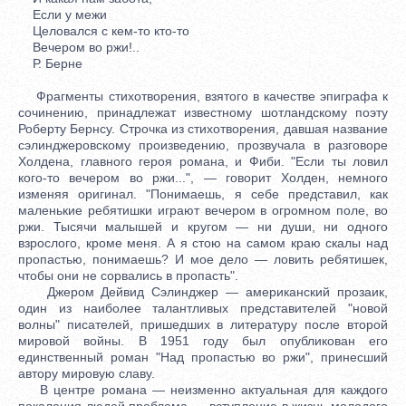
Если у межи
Целовался с кем-то кто-то
Вечером во ржи!..
Р. Берне
Фрагменты стихотворения, взятого в качестве эпиграфа к
сочинению, принадлежат известному шотландскому поэту
Роберту Бернсу. Строчка из стихотворения, давшая название
сэлинджеровскому произведению, прозвучала в разговоре
Холдена, главного героя романа, и Фиби. "Если ты ловил
кого-то вечером во ржи...", — говорит Холден, немного
изменяя оригинал. "Понимаешь, я себе представил, как
маленькие ребятишки играют вечером в огромном поле, во
ржи. Тысячи малышей и кругом — ни души, ни одного
взрослого, кроме меня. А я стою на самом краю скалы над
пропастью, понимаешь? И мое дело — ловить ребятишек,
чтобы они не сорвались в пропасть".
Джером Дейвид Сэлинджер — американский прозаик,
один из наиболее талантливых представителей "новой
волны" писателей, пришедших в литературу после второй
мировой войны. В 1951 году был опубликован его
единственный роман "Над пропастью во ржи", принесший
автору мировую славу.
В центре романа — неизменно актуальная для каждого
поколения людей проблема — вступление в жизнь молодого