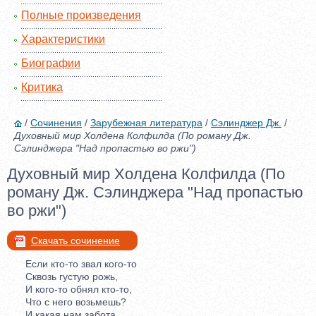
Полные произведения
Характеристики
Биографии
Критика
/
Сочинения
/
Зарубежная литература
/
Сэлинджер Дж.
/
Духовный мир Холдена Колфилда (По роману Дж.
Сэлинджера "Над пропастью во ржи")
Духовный мир Холдена Колфилда (По
роману Дж. Сэлинджера "Над пропастью
во ржи")
Скачать сочинение
Если кто-то звал кого-то
Сквозь густую рожь,
И кого-то обнял кто-то,
Что с него возьмешь?
И какая нам забота,