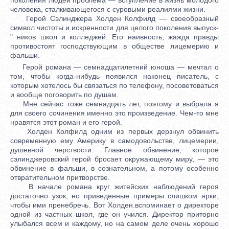
человека, сталкивающегося с суровыми реалиями жизни.
Герой Сэлинджера Холден Колфилд — своеобразный
символ чистоты и искренности для целого поколения выпуск-
" ников школ и колледжей. Его наивность, жажда правды
противостоят господствующим в обществе лицемерию и
фальши.
Герой романа — семнадцатилетний юноша — мечтал о
том, чтобы когда-нибудь появился наконец писатель, с
которым хотелось бы связаться по телефону, посоветоваться
и вообще поговорить по душам.
Мне сейчас тоже семнадцать лет, поэтому и выбрала я
для своего сочинения именно это произведение. Чем-то мне
нравятся этот роман и его герой.
Холден Колфилд одним из первых дерзнул обвинить
современную ему Америку в самодовольстве, лицемерии,
душевной черствости. Главное обвинение, которое
сэлинджеровский герой бросает окружающему миру, — это
обвинение в фальши, в сознательном, а потому особенно
отвратительном притворстве.
В начале романа круг житейских наблюдений героя
достаточно узок, но приведенные примеры слишком ярки,
чтобы ими пренебречь. Вот Холден.вспоминает о директоре
одной из частных школ, где он учился. Директор приторно
улыбался всем и каждому, но на самом деле очень хорошо