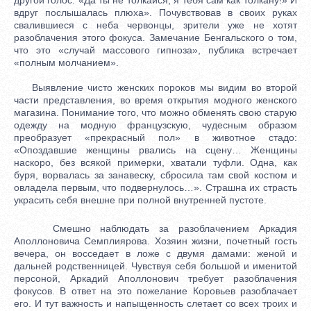
вдруг послышалась плюха». Почувствовав в своих руках
свалившиеся с неба червонцы, зрители уже не хотят
разоблачения этого фокуса. Замечание Бенгальского о том,
что это «случай массового гипноза», публика встречает
«полным молчанием».
Выявление чисто женских пороков мы видим во второй
части представления, во время открытия модного женского
магазина. Понимание того, что можно обменять свою старую
одежду на модную французскую, чудесным образом
преобразует «прекрасный пол» в животное стадо:
«Опоздавшие женщины рвались на сцену… Женщины
наскоро, без всякой примерки, хватали туфли. Одна, как
буря, ворвалась за занавеску, сбросила там свой костюм и
овладела первым, что подвернулось…». Страшна их страсть
украсить себя внешне при полной внутренней пустоте.
Смешно наблюдать за разоблачением Аркадия
Аполлоновича Семплиярова. Хозяин жизни, почетный гость
вечера, он восседает в ложе с двумя дамами: женой и
дальней родственницей. Чувствуя себя большой и именитой
персоной, Аркадий Аполлонович требует разоблачения
фокусов. В ответ на это пожелание Коровьев разоблачает
его. И тут важность и напыщенность слетает со всех троих и