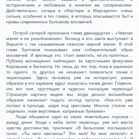
историческим, и любовным, и, конечно же, сатирическим.
Действительно, сатира в «Мастере и Маргарите» очень
сильна, особенно в тех главах, в которых описываются быт и
нравы современных Булгакову москвичей.
Острой сатирой пронизана глава двенадцатая - «Черная
магия и ее разоблачение». Воланд и его свита выступают в
Варьете с так называемым сеансом черной магии. В этой
главе Булгаков показывает нам собирательный образ
москвичей. И зрелище это, стоит заметить, не из приятных…
Публика восхищенно наблюдает за карточными фокусами
Коровьева и Бегемота. Но лишь до тех пор, пока в карманах
то одного, то другого не начинают появляться пачки с
червонцами. Здесь человека уже не интересует, каким
образом в его кармане вдруг оказалась пачка денег. Главное,
что вот они, хрустящие и чудесно пахнущие червонцы!
Страшную картину видим мы, когда деньги волшебным
образом начинают падать из-под купола: «Кое-кто уже
ползал в проходе, шаря под креслами. Многие стояли на
сиденьях, ловя вертлявые, капризные бумажки».
Люди обнажили один из своих тяжелейших пороков –
жажду денег. Когда с неба летят червонцы, уже нет места
чувству достоинства, приличия: «В бельэтаже послышался
голос: «Ты чего хватаешь? Это моя! Ко мне летела!» и
другой голос: «Да ты не толкайся, я тебя сам как толкану!» И