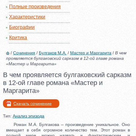
Полные произведения
Характеристики
Биографии
Критика
/
Сочинения
/
Булгаков М.А.
/
Мастер и Маргарита
/
В чем
проявляется булгаковский сарказм в 12-ой главе романа
«Мастер и Маргарита»
В чем проявляется булгаковский сарказм
в 12-ой главе романа «Мастер и
Маргарита»
Скачать сочинение
Тип:
Анализ эпизода
Роман М.А. Булгакова – произведение уникальное. Оно
вмещает в себя огромное количество тем. Этот роман в
полной мере можно назвать и фантастическим, и