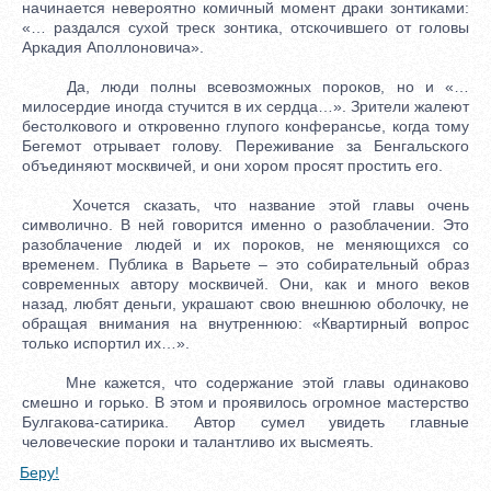
начинается невероятно комичный момент драки зонтиками:
«… раздался сухой треск зонтика, отскочившего от головы
Аркадия Аполлоновича».
Да, люди полны всевозможных пороков, но и «…
милосердие иногда стучится в их сердца…». Зрители жалеют
бестолкового и откровенно глупого конферансье, когда тому
Бегемот отрывает голову. Переживание за Бенгальского
объединяют москвичей, и они хором просят простить его.
Хочется сказать, что название этой главы очень
символично. В ней говорится именно о разоблачении. Это
разоблачение людей и их пороков, не меняющихся со
временем. Публика в Варьете – это собирательный образ
современных автору москвичей. Они, как и много веков
назад, любят деньги, украшают свою внешнюю оболочку, не
обращая внимания на внутреннюю: «Квартирный вопрос
только испортил их…».
Мне кажется, что содержание этой главы одинаково
смешно и горько. В этом и проявилось огромное мастерство
Булгакова-сатирика. Автор сумел увидеть главные
человеческие пороки и талантливо их высмеять.
Беру!