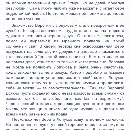
он вложил пламенный призыв: “Умри, но не давай поцелуя
без любви!” Сама Жюли любить уже не может и считает себя
недостойной любви. Но это не мешает ей понимать ценность
истинного чувства.
Знакомство Верочки с Лопуховым стало поворотным в ее
судьбе. В неразговорчивом студенте она нашла первого
единомышленника и верного друга. Он стал ее спасителем,
помог ей вырваться из мрачного подвала на яркий
солнечный свет. В своем первом сне освобожденная Вера
выпускает на волю других девушек и впервые знакомится с
так называемой “невестой всех женихов”. Кем она является
на самом деле, станет ясно только в четвертом сне. Верочка
не могла не полюбить Лопухова и была очень счастлива,
когда выходила за него замуж. Автор подробно описывает
нам, какие порядки установились в “новой” семье. Лопухов
хвалил свою жену за то, чего прежние мужья и представить
себе не могли, — за самостоятельность: “Так, так, Верочка!
Всякий пусть охраняет свою независимость всеми силами от
всякого, как бы ни любил его, как бы ни верил ему”.
Чернышевский отстаивает революционную по тем временам
мысль, что женщина ничем не хуже мужчины и должна во
всем иметь равные с ним права.
Несколько лет Вера и Лопухов живут в полном согласии.
Но постепенно в душе у нашей героини появляется смутное
ощущение, что ей чего-то не хватает. В третьем сне