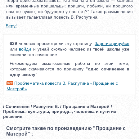
территорию захватывают... Кто мы на этой земле — хозяева
или временные пришельцы: пришли, побыли, ни прошлого
нам не нужно, ни будущего у нас нет?” Такие размышления
вызывает талантливая повесть В. Распутина.
Беру!
639
человек просмотрели эту страницу.
Зарегистрируйся
или
войди
и узнай сколько человек из твоей школы уже
списали это сочинение.
Рекомендуем эксклюзивные работы по этой теме,
которые скачиваются по принципу
"одно сочинение в
одну школу"
:
Проблематика повести В. Распутина «Прощание с
Матерой»
/ Сочинения / Распутин В. / Прощание с Матерой /
Проблемы культуры, природы, человека и пути их
решения
Смотрите также по произведению "Прощание с
Матерой" :