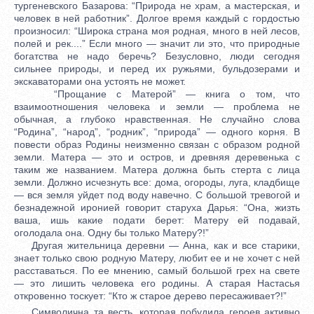
тургеневского Базарова: “Природа не храм, а мастерская, и
человек в ней работник”. Долгое время каждый с гордостью
произносил: “Широка страна моя родная, много в ней лесов,
полей и рек....” Если много — значит ли это, что природные
богатства не надо беречь? Безусловно, люди сегодня
сильнее природы, и перед их ружьями, бульдозерами и
экскаваторами она устоять не может.
“Прощание с Матерой” — книга о том, что
взаимоотношения человека и земли — проблема не
обычная, а глубоко нравственная. Не случайно слова
“Родина”, “народ”, “родник”, “природа” — одного корня. В
повести образ Родины неизменно связан с образом родной
земли. Матера — это и остров, и древняя деревенька с
таким же названием. Матера должна быть стерта с лица
земли. Должно исчезнуть все: дома, огороды, луга, кладбище
— вся земля уйдет под воду навечно. С большой тревогой и
безнадежной иронией говорит старуха Дарья: “Она, жизть
ваша, ишь какие подати берет: Матеру ей подавай,
оголодала она. Одну бы только Матеру?!”
Другая жительница деревни — Анна, как и все старики,
знает только свою родную Матеру, любит ее и не хочет с ней
расставаться. По ее мнению, самый большой грех на свете
— это лишить человека его родины. А старая Настасья
откровенно тоскует: “Кто ж старое дерево пересаживает?!”
Символична та весть, которая побудила героев активно