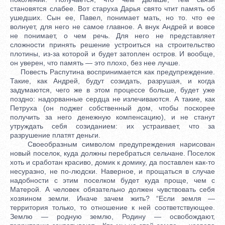
становятся слабее. Вот старуха Дарья свято чтит память об
ушедших. Сын ее, Павел, понимает мать, но то. что ее
волнует, для него не самое главное. А внук Андрей и вовсе
не понимает, о чем речь. Для него не представляет
сложности принять решение устроиться на строительство
плотины, из-за которой и будет затоплен остров. И вообще,
он уверен, что память — это плохо, без нее лучше.
Повесть Распутина воспринимается как предупреждение.
Такие, как Андрей, будут созидать, разрушая, и когда
задумаются, чего же в этом процессе больше, будет уже
поздно: надорванные сердца не излечиваются. А такие, как
Петруха (он поджег собственный дом, чтобы поскорее
получить за него денежную компенсацию), и не станут
утруждать себя созиданием: их устраивает, что за
разрушение платят деньги.
Своеобразным символом предупреждения нарисован
новый поселок, куда должны перебраться сельчане. Поселок
хоть и сработан красиво, домик к домику, да поставлен как-то
несуразно, не по-людски. Наверное, и прощаться в случае
надобности с этим поселком будет куда проще, чем с
Матерой. А человек обязательно должен чувствовать себя
хозяином земли. Иначе зачем жить? “Если земля —
территория только, то отношение к ней соответствующее.
Землю — родную землю, Родину — освобождают,