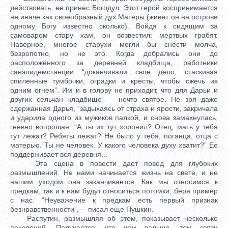
действовать, ее принес Богодул. Этот герой воспринимается
не иначе как своеобразный дух Матеры (живет он на острове
одному Богу известно сколько). Войдя к сидящим за
самоваром стару хам, он возвестил: мертвых грабят.
Наверное, многое старухи могли бы снести молча,
безропотно, но не это. Когда добрались они до
расположенного за деревней кладбища, работники
санэпидемстанции “доканчивали свое дело, стаскивая
спиленные тумбочки, оградки и кресты, чтобы сжечь их
одним огнем”. Им и в голову не приходит, что для Дарьи и
других сельчан кладбище — нечто святое. Не зря даже
сдержанная Дарья, “задыхаясь от страха и ярости, закричала
и ударила одного из мужиков палкой, и снова замахнулась,
гневно вопрошая: “А ты их тут хоронил? Отец, мать у тебя
тут лежат? Ребяты лежат? Не было у тебя, поганца, отца с
матерью. Ты не человек. У какого человека духу хватит?” Ее
поддерживает вся деревня...
Эта сцена в повести дает повод для глубоких
размышлений. Не нами начинается жизнь на свете, и не
нашим уходом она заканчивается. Как мы относимся к
предкам, так и к нам будут относиться потомки, беря пример
с нас. “Неуважение к предкам есть первый признак
безнравственности”,— писал еще Пушкин.
Распутин, размышляя об этом, показывает несколько
поколений. Получается, что чем дальше, тем связи