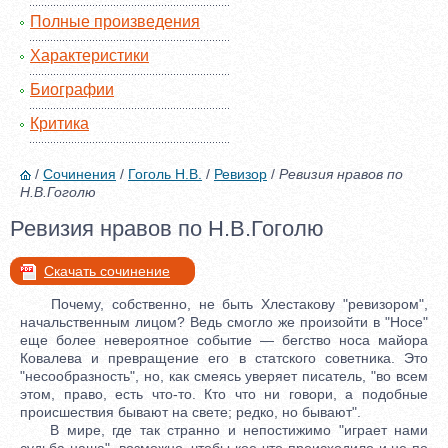
Полные произведения
Характеристики
Биографии
Критика
/
Сочинения
/
Гоголь Н.В.
/
Ревизор
/
Ревизия нравов по
Н.В.Гоголю
Ревизия нравов по Н.В.Гоголю
Скачать сочинение
Почему, собственно, не быть Хлестакову "ревизором",
начальственным лицом? Ведь смогло же произойти в "Носе"
еще более невероятное событие — бегство носа майора
Ковалева и превращение его в статского советника. Это
"несообразность", но, как смеясь уверяет писатель, "во всем
этом, право, есть что-то. Кто что ни говори, а подобные
происшествия бывают на свете; редко, но бывают".
В мире, где так странно и непостижимо "играет нами
судьба наша", возможно, чтобы кое-что происходило и не по