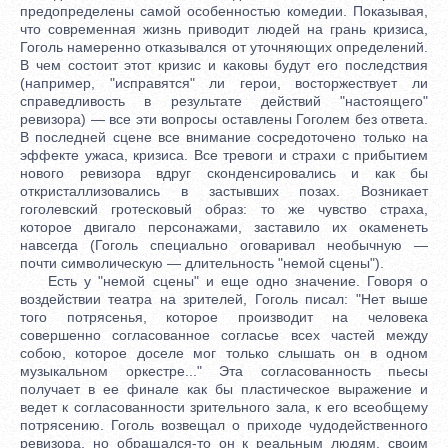
предопределены самой особенностью комедии. Показывая,
что современная жизнь приводит людей на грань кризиса,
Гоголь намеренно отказывался от уточняющих определений.
В чем состоит этот кризис и каковы будут его последствия
(например, "исправятся" ли герои, восторжествует ли
справедливость в результате действий "настоящего"
ревизора) — все эти вопросы оставлены Гоголем без ответа.
В последней сцене все внимание сосредоточено только на
эффекте ужаса, кризиса. Все тревоги и страхи с прибытием
нового ревизора вдруг сконденсировались и как бы
откристаллизовались в застывших позах. Возникает
гоголевский гротесковый образ: то же чувство страха,
которое двигало персонажами, заставило их окаменеть
навсегда (Гоголь специально оговаривал необычную —
почти символическую — длительность "немой сцены").
Есть у "немой сцены" и еще одно значение. Говоря о
воздействии театра на зрителей, Гоголь писал: "Нет выше
того потрясенья, которое производит на человека
совершенно согласованное согласье всех частей между
собою, которое доселе мог только слышать он в одном
музыкальном оркестре..." Эта согласованность пьесы
получает в ее финале как бы пластическое выражение и
ведет к согласованности зрительного зала, к его всеобщему
потрясению. Гоголь возвещал о приходе чудодейственного
ревизора, но обращался-то он к реальным людям, своим