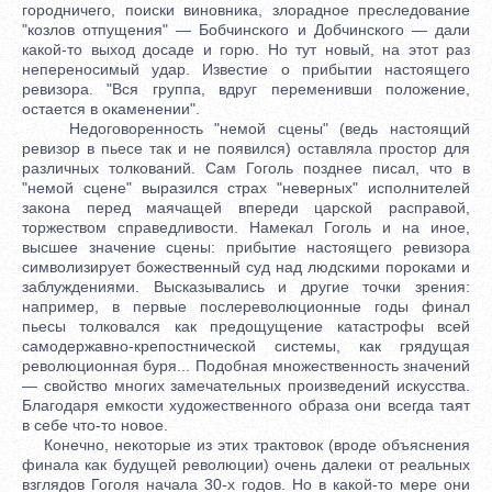
городничего, поиски виновника, злорадное преследование
"козлов отпущения" — Бобчинского и Добчинского — дали
какой-то выход досаде и горю. Но тут новый, на этот раз
непереносимый удар. Известие о прибытии настоящего
ревизора. "Вся группа, вдруг переменивши положение,
остается в окаменении".
Недоговоренность "немой сцены" (ведь настоящий
ревизор в пьесе так и не появился) оставляла простор для
различных толкований. Сам Гоголь позднее писал, что в
"немой сцене" выразился страх "неверных" исполнителей
закона перед маячащей впереди царской расправой,
торжеством справедливости. Намекал Гоголь и на иное,
высшее значение сцены: прибытие настоящего ревизора
символизирует божественный суд над людскими пороками и
заблуждениями. Высказывались и другие точки зрения:
например, в первые послереволюционные годы финал
пьесы толковался как предощущение катастрофы всей
самодержавно-крепостнической системы, как грядущая
революционная буря... Подобная множественность значений
— свойство многих замечательных произведений искусства.
Благодаря емкости художественного образа они всегда таят
в себе что-то новое.
Конечно, некоторые из этих трактовок (вроде объяснения
финала как будущей революции) очень далеки от реальных
взглядов Гоголя начала 30-х годов. Но в какой-то мере они