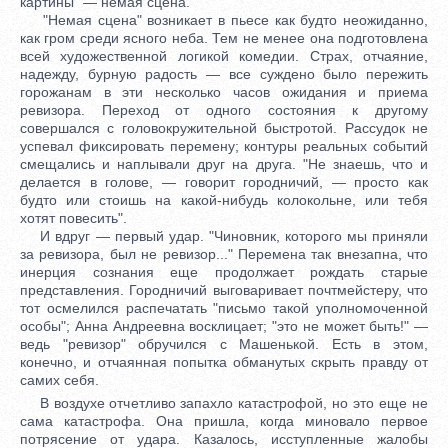
картины" — немая сцена.
"Немая сцена" возникает в пьесе как будто неожиданно,
как гром среди ясного неба. Тем не менее она подготовлена
всей художественной логикой комедии. Страх, отчаяние,
надежду, бурную радость — все суждено было пережить
горожанам в эти несколько часов ожидания и приема
ревизора. Переход от одного состояния к другому
совершался с головокружительной быстротой. Рассудок не
успевал фиксировать перемену; контуры реальных событий
смещались и наплывали друг на друга. "Не знаешь, что и
делается в голове, — говорит городничий, — просто как
будто или стоишь на какой-нибудь колокольне, или тебя
хотят повесить".
И вдруг — первый удар. "Чиновник, которого мы приняли
за ревизора, был не ревизор..." Перемена так внезапна, что
инерция сознания еще продолжает рождать старые
представления. Городничий выговаривает почтмейстеру, что
тот осмелился распечатать "письмо такой уполномоченной
особы"; Анна Андреевна восклицает; "это не может быть!" —
ведь "ревизор" обручился с Машенькой. Есть в этом,
конечно, и отчаянная попытка обманутых скрыть правду от
самих себя.
В воздухе отчетливо запахло катастрофой, но это еще не
сама катастрофа. Она пришла, когда миновало первое
потрясение от удара. Казалось, исступленные жалобы