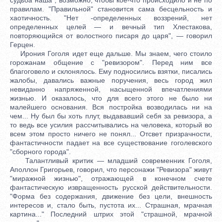
правилам. "Правильной" становится сама бесцельность и
хаотичность. "Нет -определенных воззрений, нет
определенных целей — и вечный тип Хлестакова,
повторяющийся от волостного писаря до царя", — говорил
Герцен.
Ирония Гоголя идет еще дальше. Мы знаем, чего стоило
горожанам общение с "ревизором". Перед ним все
благоговело и склонялось. Ему подносились взятки, писались
жалобы, давались важные поручения, весь город жил
невиданно напряженной, насыщенной впечатлениями
жизнью. И оказалось, что для всего этого не было ни
малейшего основания. Вся постройка возводилась ни на
чем... Ну был бы хоть плут, выдававший себя за ревизора, а
то ведь все усилия рассчитывались на человека, который во
всем этом просто ничего не понял... Отсвет призрачности,
фантастичности падает на все существование гоголевского
"сборного города".
Талантливый критик — младший современник Гоголя,
Аполлон Григорьев, говорил, что персонажи "Ревизора" живут
"миражной жизнью", отражающей в конечном счете
фантастическую извращенность русской действительности.
"Форма без содержания, движение без цели, внешность
интересов и, стало быть, пустота их... Страшная, мрачная
картина..." Последний штрих этой "страшной, мрачной