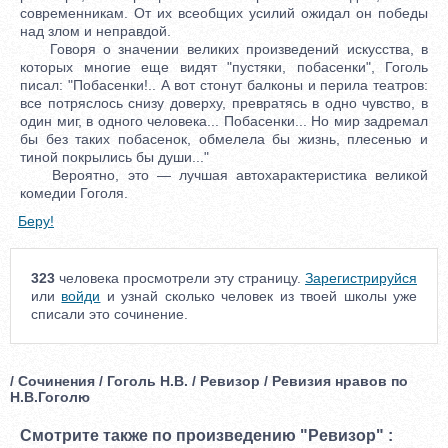
современникам. От их всеобщих усилий ожидал он победы
над злом и неправдой.
Говоря о значении великих произведений искусства, в
которых многие еще видят "пустяки, побасенки", Гоголь
писал: "Побасенки!.. А вот стонут балконы и перила театров:
все потряслось снизу доверху, превратясь в одно чувство, в
один миг, в одного человека... Побасенки... Но мир задремал
бы без таких побасенок, обмелела бы жизнь, плесенью и
тиной покрылись бы души..."
Вероятно, это — лучшая автохарактеристика великой
комедии Гоголя.
Беру!
323
человека просмотрели эту страницу.
Зарегистрируйся
или
войди
и узнай сколько человек из твоей школы уже
списали это сочинение.
/ Сочинения / Гоголь Н.В. / Ревизор / Ревизия нравов по
Н.В.Гоголю
Смотрите также по произведению "Ревизор" :