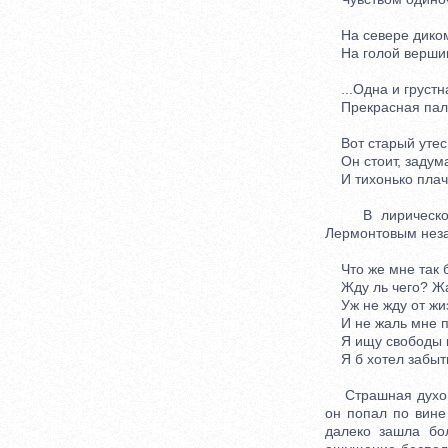
На севере диком
На голой вершине
...Одна и грустна
Прекрасная паль
Вот старый утес.
Он стоит, задума
И тихонько плаче
В лирическом, г
Лермонтовым незад
Что же мне так б
Жду ль чего? Жа
Уж не жду от жиз
И не жаль мне пр
Я ищу свободы и
Я б хотел забыть
Страшная духовн
он попал по вине
далеко зашла бо