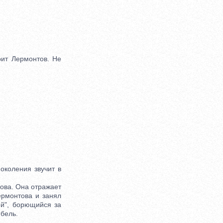
ит Лермонтов. Не
околения звучит в
ова. Она отражает
ермонтова и занял
ей", борющийся за
бель.
.