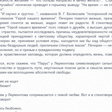
зности желаний — "что пользы напрасно и вечно желать?.." Стр
учайно" логически приводит к горькому выводу: "На время — не ст
о".
скучно и грустно...", названное В. Г. Белинским "похоронной п
романом "Герой нашего времени". Печорин томится жизнью, през
ремя гонится за жизнью, жадно ловит ее радости. В стихотво
омане "Герой нашего времени" поэт, говоря о дружбе, о высших дух
о страстях, пытается исследовать причины неудовлетворенности с
цкий принадлежит к светскому обществу, характерной чертой 
ечорин же, принимая условия игры, находится как бы над общест
разы бездушные людей, приличьем стянутые маски". Печорин — не 
ления, но и призыв к гражданскому подвигу.
нравственная заповедь, которая должна определять жизнь, пове
 если скажем, что "Парус" у Лермонтова символизирует сильн
очество и трудность пути, неустанные поиски цели и смысла жиз
нами как воплощение абсолютной свободы:
ия не ищет
бежит!
 у Лермонтова соприкасается с темой любви. Вот и в стихотворе
говорит:
ь безбожно,