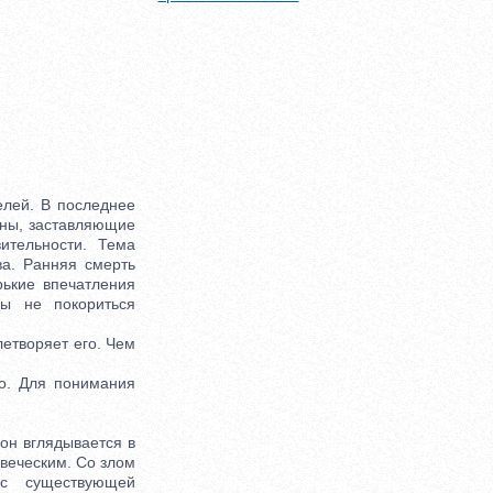
лей. В последнее
оны, заставляющие
ительности. Тема
ва. Ранняя смерть
рькие впечатления
ы не покориться
летворяет его. Чем
о. Для понимания
он вглядывается в
овеческим. Со злом
 с существующей