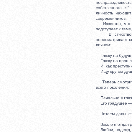
несправедливос
собственного "я
личность находит
современников.
Известно, что мн
подступает к теме
В стихотворени
пересматривает с
личном:
Гляжу на будущн
Гляжу на прошло
И, как преступни
Ищу кругом души
Теперь смотрите,
всего поколения:
Печально я гляжу
Его грядущее — и
Читаем дальше:
Земле я отдал д
Любви, надежд, д