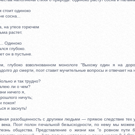
 стоит одиноко
 сосна...
, на утесе горючем
ма растет.
.. Одиноко
лся глубоко.
т он в пустыне.
лубоко взволнованном монологе "Выхожу один я на дорогу
олго до смерти, поэт ставит мучительные вопросы и отвечает на 
ольно и так трудно?
лею ли о чем?
ни ничего я,
ошлого ничуть;
 покоя!
ся и заснуть!
ая разобщенность с другими людьми — прямое следствие тех ус
 века. Поэт полон печальной безысходности, по нему мы можем 
лезнь общества. Представление о жизни как "о ровном пути б