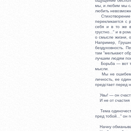
ощущение бесполе
мы, и любим мы сл
любить невозможн
Стихотворение "И 
перекликается с 
себя и в то же в
грустно..." и в р
о смысле жизни, 
Например, Грушни
бездуховность. П
там "мелькают об
лучшим людям поко
Борьба — вот та 
мысли.
Мы не ошибемся,
личность, ее один
предстает перед 
Увы! — он счаст
И не от счастия 
Тема одиночества
пред тобой..." он 
Начну обманыват