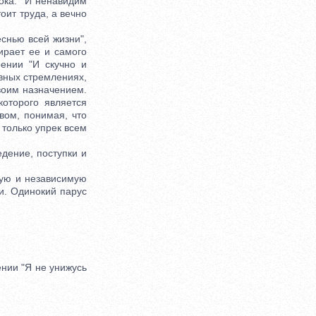
ока: "И ненавидим
оит труда, а вечно
еснью всей жизни",
ирает ее и самого
рении "И скучно и
овных стремлениях,
воим назначением.
которого является
вом, понимая, что
только упрек всем
дение, поступки и
ую и независимую
ни. Одинокий парус
нии "Я не унижусь