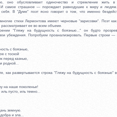
тью, оно обусловливает одиночество и стремление жить в
". И самое страшное — порождает равнодушие к миру и людям.
 себя. В "Думе" поэт ясно говорит о том, что именно бездейс
огие стихи Лермонтова имеют черновые "зарисовки". Поэт как
, рассматривает ее во всем объеме.
и "Гляжу на будущность с боязнью..." он будто прозрева
вои убеждения. Попробуем проанализировать. Первые строки — 
ость с боязнью,
е с тоской
к перед казнью,
 родной...
 как развертывается строка "Гляжу на будущность с боязнью" в
 на наше поколенье!
ль пусто, иль темно...
ань земную.
обра и зла...