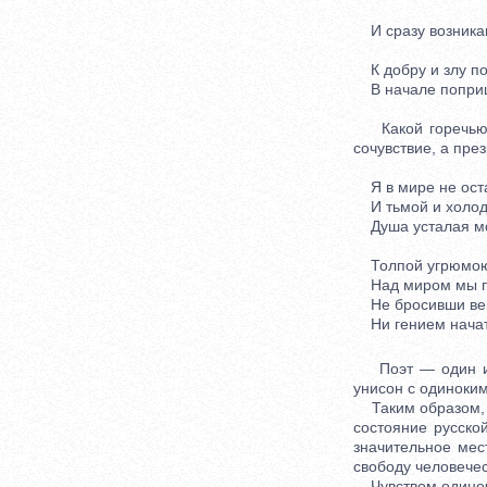
И сразу возникаю
К добру и злу по
В начале поприща
Какой горечью н
сочувствие, а пре
Я в мире не оста
И тьмой и холод
Душа усталая мо
Толпой угрюмою 
Над миром мы пр
Не бросивши век
Ни гением начато
Поэт — один из э
унисон с одиноким
Таким образом, т
состояние русско
значительное мес
свободу человече
Чувством одиноче