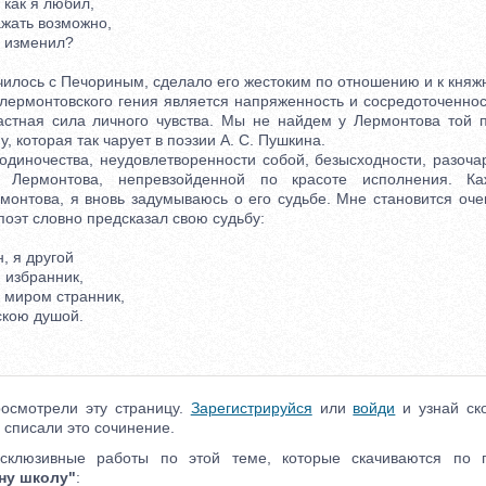
как я любил,
ать возможно,
 изменил?
илось с Печориным, сделало его жестоким по отношению и к княжн
монтовского гения является напряженность и сосредоточеннос
растная сила личного чувства. Мы не найдем у Лермонтова той 
, которая так чарует в поэзии А. С. Пушкина.
иночества, неудовлетворенности собой, безысходности, разоча
е Лермонтова, непревзойденной по красоте исполнения. Ка
онтова, я вновь задумываюсь о его судьбе. Мне становится очен
поэт словно предсказал свою судьбу:
, я другой
избранник,
миром странник,
кою душой.
осмотрели эту страницу.
Зарегистрируйся
или
войди
и узнай ско
 списали это сочинение.
ксклюзивные работы по этой теме, которые скачиваются по
ну школу"
: