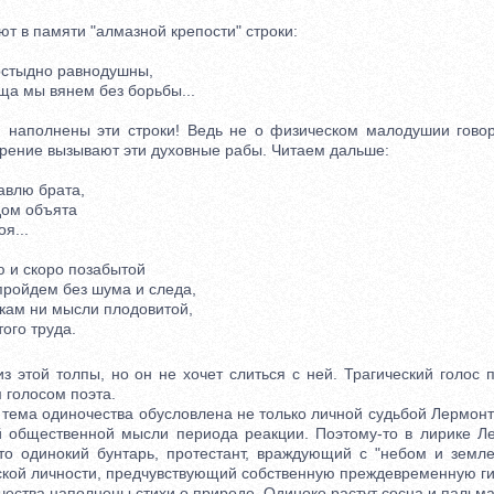
т в памяти "алмазной крепости" строки:
стыдно равнодушны,
 мы вянем без борьбы...
аполнены эти строки! Ведь не о физическом малодушии говор
зрение вызывают эти духовные рабы. Читаем дальше:
влю брата,
ом объята
я...
и скоро позабытой
ойдем без шума и следа,
ам ни мысли плодовитой,
го труда.
той толпы, но он не хочет слиться с ней. Трагический голос п
 голосом поэта.
ема одиночества обусловлена не только личной судьбой Лермонт
й общественной мысли периода реакции. Поэтому-то в лирике Л
то одинокий бунтарь, протестант, враждующий с "небом и земл
ской личности, предчувствующий собственную преждевременную ги
ства наполнены стихи о природе. Одиноко растут сосна и пальма