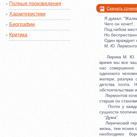
Полные произведения
Скачать сочин
Характеристики
Я думал: "Жалки
Чего он хочет!.. 
Биографии
Под небом места
Критика
Но беспрестанно
Один враждует о
М. Ю. Лермонтов
Лирика М. Ю. Ле
время мы все чащ
нас совершенно 
одинокого челове
матери, разлука 
детства поэта.
обстоятельствам и
Лермонтов хочет р
старше он станови
Почти у каждого
сущности поэтиче
"Дума".
Лирический герой
жизнь, тем яснее 
необходимо бор