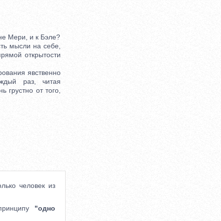
е Мери, и к Бэле?
ть мысли на себе,
прямой открытости
рования явственно
ждый раз, читая
ь грустно от того,
лько человек из
 принципу
"одно