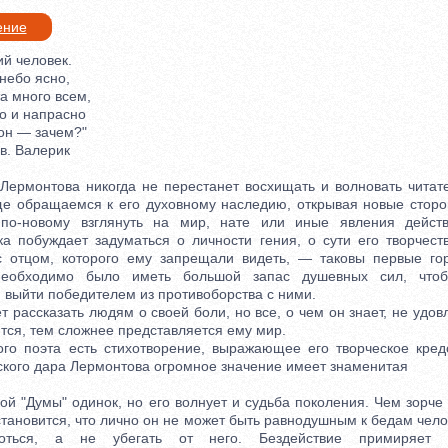
ение
й человек.
небо ясно,
 много всем,
 и напрасно
н — зачем?"
. Валерик
рмонтова никогда не перестанет восхищать и волновать читате
е обращаемся к его духовному наследию, открывая новые стор
по-новому взглянуть на мир, нате или иные явления действ
ка побуждает задуматься о личности гения, о сути его творчест
с отцом, которого ему запрещали видеть, — таковы первые го
 Необходимо было иметь большой запас душевных сил, чтоб
 выйти победителем из противоборства с ними.
ассказать людям о своей боли, но все, о чем он знает, не удов
тся, тем сложнее представляется ему мир.
 поэта есть стихотворение, выражающее его творческое кред
ского дара Лермонтова огромное значение имеет знаменитая
 "Думы" одинок, но его волнует и судьба поколения. Чем зорче 
становится, что лично он не может быть равнодушным к бедам чел
оться, а не убегать от него. Бездействие примиряет