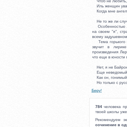
Чтоб не любить, 
Иль женщин уваж
Когда мне ангел
Не то же ли случ
Особенностью лер
на своем "я", ст
всему задушевному
Тема горького од
звучит в лирик
произведения Лерм
что еще в юности 
Нет, я не Байрон
Еще неведомый 
Как он, гонимый 
Но только с русс
Беру!
784
человека пр
твоей школы уже
Рекомендуем э
сочинение в од