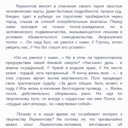
Лермонтов вносит в описание своего героя простые
человеческие черты, даже бытовые подробности: пророк худ,
бледен, одет в рубище, он торопливо пробирается через
город, слыша за спиной оскорбительные возгласы. Перед
нами трагедия не только поэта-гражданина, но и
человеческого подвижничества, оказывающегося лишним в
условиях обывательского самодовольства, безразличия
толпы: «…Он горд был, не ужился с нами, // Глупец, хотел
уверить нас, // Что бог гласит его устами!»
«Он не ужился с нами…» Не в этом ли лермонтовское
предчувствие своей близкой смерти? «Настанет день - и
миром осужденный, // Чужой в родном краю, // На месте
казни - гордый, хоть презренный - Я кончу жизнь мою…», - в
этих строках звучит мотив жертвенности. Поэт предвидит
свою трагическую судьбу: «За дело общее, быть может, я
паду // Иль жизнь в изгнании бесплодном проведу…». Жизнь
поэта, действительно, оборвалась рано. Но, идя по
творческому пути, он всегда с гордостью нес имя Поэта, он
«грудью шел вперед», он «жертвовал собой».
Почему и в наше время не ослабевает интерес к
творчеству Лермонтова? Не потому ли, что чрезвычайно
важен опыт Лермонтова-человека, мечтавшего об