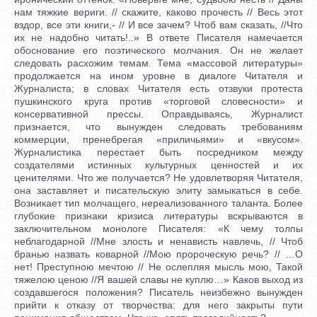
нам тяжкие вериги. // скажите, каково прочесть // Весь этот
вздор, все эти книги,- // И все зачем? Чтоб вам сказать, //Что
их не надобно читать!..» В ответе Писателя намечается
обоснование его поэтического молчания. Он не желает
следовать расхожим темам. Тема «массовой литературы»
продолжается на ином уровне в диалоге Читателя и
Журналиста; в словах Читателя есть отзвуки протеста
пушкинского круга против «торговой словесности» и
консервативной прессы. Оправдываясь, Журналист
признается, что вынужден следовать требованиям
коммерции, пренебрегая «приличьями» и «вкусом».
Журналистика перестает быть посредником между
создателями истинных культурных ценностей и их
ценителями. Что же получается? Не удовлетворяя Читателя,
она заставляет и писательскую элиту замыкаться в себе.
Возникает тип молчащего, нереализованного таланта. Более
глубокие признаки кризиса литературы вскрываются в
заключительном монологе Писателя: «К чему толпы
неблагодарной //Мне злость и ненависть навлечь, // Чтоб
бранью назвать коварной //Мою пророческую речь? // …О
нет! Преступною мечтою // Не ослепляя мысль мою, Такой
тяжелою ценою //Я вашей славы не куплю…» Каков выход из
создавшегося положения? Писатель неизбежно вынужден
прийти к отказу от творчества: для него закрыты пути