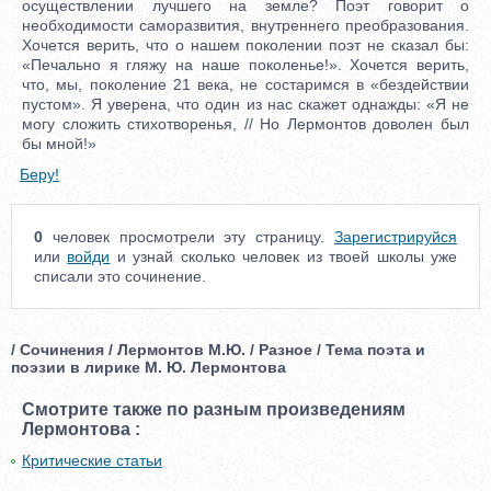
осуществлении лучшего на земле? Поэт говорит о
необходимости саморазвития, внутреннего преобразования.
Хочется верить, что о нашем поколении поэт не сказал бы:
«Печально я гляжу на наше поколенье!». Хочется верить,
что, мы, поколение 21 века, не состаримся в «бездействии
пустом». Я уверена, что один из нас скажет однажды: «Я не
могу сложить стихотворенья, // Но Лермонтов доволен был
бы мной!»
Беру!
0
человек просмотрели эту страницу.
Зарегистрируйся
или
войди
и узнай сколько человек из твоей школы уже
списали это сочинение.
/ Сочинения / Лермонтов М.Ю. / Разное / Тема поэта и
поэзии в лирике М. Ю. Лермонтова
Смотрите также по разным произведениям
Лермонтова :
Критические статьи