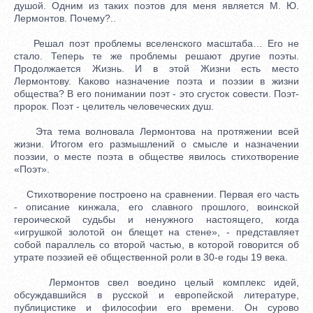
душой. Одним из таких поэтов для меня является М. Ю.
Лермонтов. Почему?..
Решал поэт проблемы вселенского масштаба… Его не
стало. Теперь те же проблемы решают другие поэты.
Продолжается Жизнь. И в этой Жизни есть место
Лермонтову. Каково назначение поэта и поэзии в жизни
общества? В его понимании поэт - это сгусток совести. Поэт-
пророк. Поэт - целитель человеческих душ.
Эта тема волновала Лермонтова на протяжении всей
жизни. Итогом его размышлений о смысле и назначении
поэзии, о месте поэта в обществе явилось стихотворение
«Поэт».
Стихотворение построено на сравнении. Первая его часть
- описание кинжала, его славного прошлого, воинской
героической судьбы и ненужного настоящего, когда
«игрушкой золотой он блещет на стене», - представляет
собой параллель со второй частью, в которой говорится об
утрате поэзией её общественной роли в 30-е годы 19 века.
Лермонтов свел воедино целый комплекс идей,
обсуждавшийся в русской и европейской литературе,
публицистике и философии его времени. Он сурово