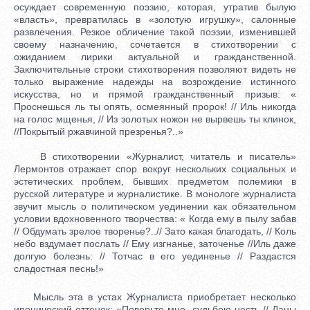
осуждает современную поэзию, которая, утратив былую
«власть», превратилась в «золотую игрушку», салонные
развлечения. Резкое обличение такой поэзии, изменившей
своему назначению, сочетается в стихотворении с
ожиданием лирики актуальной и гражданственной.
Заключительные строки стихотворения позволяют видеть не
только выражение надежды на возрождение истинного
искусства, но и прямой гражданственный призыв: «
Проснешься ль ты опять, осмеянный пророк! // Иль никогда
на голос мщенья, // Из золотых ножон не вырвешь ты клинок,
//Покрытый ржавчиной презренья?..»
В стихотворении «Журналист, читатель и писатель»
Лермонтов отражает спор вокруг нескольких социальных и
эстетических проблем, бывших предметом полемики в
русской литературе и журналистике. В монологе журналиста
звучит мысль о политическом уединении как обязательном
условии вдохновенного творчества: « Когда ему в пылу забав
// Обдумать зрелое творенье?..// Зато какая благодать, // Коль
небо вздумает послать // Ему изгнанье, заточенье //Иль даже
долгую болезнь: // Тотчас в его уединенье // Раздастся
сладостная песнь!»
Мысль эта в устах Журналиста приобретает несколько
иронический оттенок: «Поверьте мне, судьбою несть // Даны