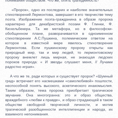
понимания обществом. Что же, опять трагедийность?
«Пророк», одно из последних и наиболее значительных
стихотворений Лермонтова, завершает в его творчестве тему
поэта. Изображение поэта-гражданина в образе пророка
характерно для декабристской поэзии Ф. Глинки, Ф.
Кюхельбекера. Та же метафора, но в философски-
обобщенном плане, разворачивается в одноименном
стихотворении А.С.Пушкина, полемическим ответом на
которое в известной мере явилось стихотворение
Лермонтова. Если пушкинскому пророку открыты как
природный мир, так и мир людей, то лермонтовскому
пророку внемлет лишь мирная, не знающая людских
пороков природа: « И звезды слушают меня, // Лучами
радостно играя».
А что же те, ради которых и существует пророк? «Шумный
град» встречает его насмешками «самолюбивой» пошлости,
неспособной понять высокого, аскетического инакомыслия.
Таким образом, тема пророка приобретает трагическое
звучание. Она многогранна: это и образ общества,
враждебного «любви к правде», и образ страдающей в таком
обществе свободной творческой личности, и мотив
трагической разобщенности интеллигенции и народа, их
взаимного непонимания.