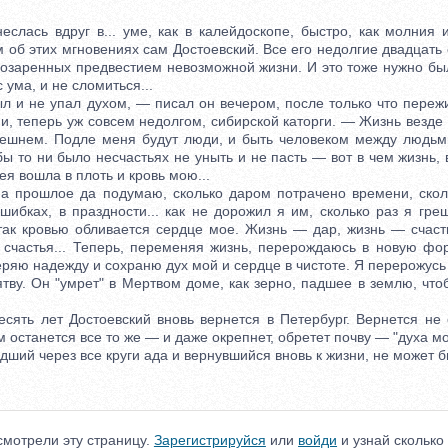
ась вдруг в... уме, как в калейдоскопе, быстро, как молния и
 об этих мгновениях сам Достоевский. Все его недолгие двадцать 
, озаренных предвестием невозможной жизни. И это тоже нужно бы
с ума, и не сломиться...
 и не упал духом, — писал он вечером, после только что переж
и, теперь уж совсем недолгом, сибирской каторги. — Жизнь везде 
нешнем. Подле меня будут люди, и быть человеком между людьм
 бы то ни было несчастьях не уныть и не пасть — вот в чем жизнь, 
ея вошла в плоть и кровь мою...
 прошлое да подумаю, сколько даром потрачено времени, сколь
шибках, в праздности... как не дорожил я им, сколько раз я гр
так кровью обливается сердце мое. Жизнь — дар, жизнь — счаст
 счастья... Теперь, переменяя жизнь, перерождаюсь в новую фор
теряю надежду и сохраню дух мой и сердце в чистоте. Я перерожусь 
у. Он "умрет" в Мертвом доме, как зерно, падшее в землю, что
ть лет Достоевский вновь вернется в Петербург. Вернется не
м останется все то же — и даже окрепнет, обретет почву — "духа м
дший через все круги ада и вернувшийся вновь к жизни, не может 
мотрели эту страницу.
Зарегистрируйся
или
войди
и узнай сколько