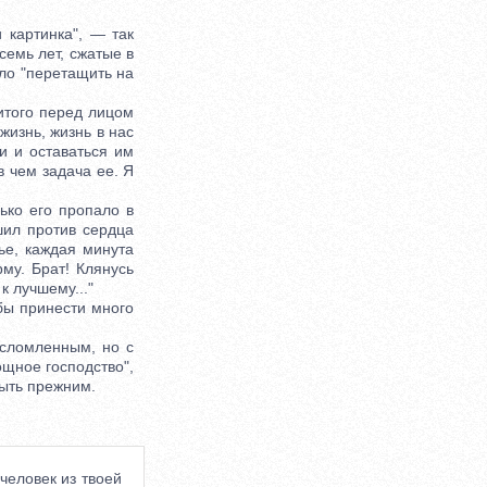
 картинка", — так
семь лет, сжатые в
ло "перетащить на
итого перед лицом
жизнь, жизнь в нас
и и оставаться им
в чем задача ее. Я
ко его пропало в
ешил против сердца
ье, каждая минута
му. Брат! Клянусь
к лучшему..."
бы принести много
 сломленным, но с
ощное господство",
быть прежним.
 человек из твоей