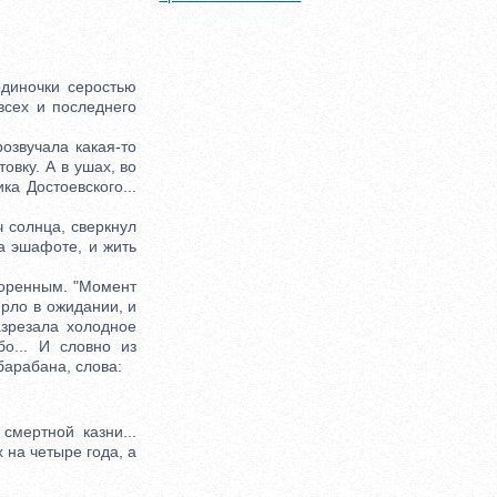
иночки серостью
всех и последнего
звучала какая-то
овку. А в ушах, во
ка Достоевского...
 солнца, сверкнул
а эшафоте, и жить
воренным. "Момент
рло в ожидании, и
зрезала холодное
о... И словно из
барабана, слова:
мертной казни...
 на четыре года, а