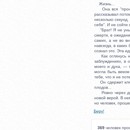
Жизнь...
Она вся "пронесл
рассказывал потом
несколько секунд
себе". И не сойти 
"Брат! Я не уныл
смерти, в ожидани
самих, а не во в
навсегда, в каких
сознал это. Эта ид
Как оглянусь на
заблуждениях, в о
моего и духа, — 
могла быть веком
тебе, что я не по
Он сдержит клятв
плодов...
Ровно через деся
новой верой. В не
но человек, проше
Беру!
369
человек прос