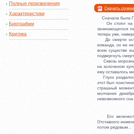
Полные произведения
Скачать сочин
Характеристики
Сначала была Г
Он стоял на эш
Биографии
зачинающегося пе
Критика
теперь уже, навер
До смерти остав
команда, он ее не
всем существе еще
подвергнуть смерт
Сквозь морозные 
на золоченом куп
ему оставалось ми
Глухо раздалось:
этот был поистин
страшный момент
молчание декабр
невозможного сна 
Его величество 
Отставного инжене
потом рядовым...