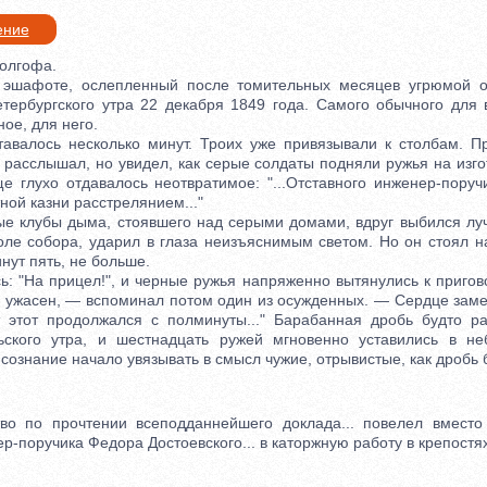
ение
олгофа.
афоте, ослепленный после томительных месяцев угрюмой од
тербургского утра 22 декабря 1849 года. Самого обычного для 
ное, для него.
алось несколько минут. Троих уже привязывали к столбам. Про
 расслышал, но увидел, как серые солдаты подняли ружья на изгот
 глухо отдавалось неотвратимое: "...Отставного инженер-поручи
ной казни расстрелянием..."
клубы дыма, стоявшего над серыми домами, вдруг выбился луч
оле собора, ударил в глаза неизъяснимым светом. Но он стоял н
нут пять, не больше.
 "На прицел!", и черные ружья напряженно вытянулись к приго
е ужасен, — вспоминал потом один из осужденных. — Сердце заме
 этот продолжался с полминуты..." Барабанная дробь будто ра
ьского утра, и шестнадцать ружей мгновенно уставились в неб
сознание начало увязывать в смысл чужие, отрывистые, как дробь 
по прочтении всеподданнейшего доклада... повелел вместо с
р-поручика Федора Достоевского... в каторжную работу в крепостях