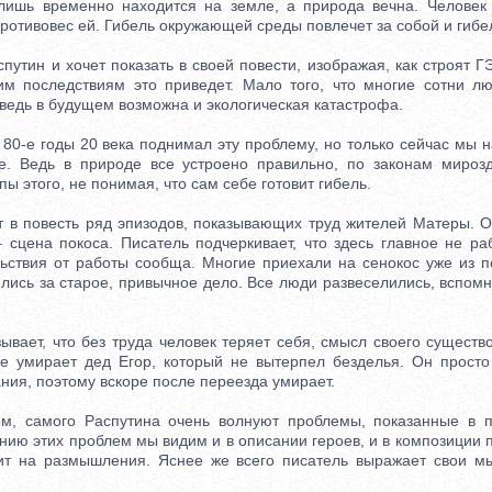
лишь временно находится на земле, а природа вечна. Человек
противовес ей. Гибель окружающей среды повлечет за собой и гибе
тин и хочет показать в своей повести, изображая, как строят Г
ким последствиям это приведет. Мало того, что многие сотни л
 ведь в будущем возможна и экологическая катастрофа.
0-е годы 20 века поднимал эту проблему, но только сейчас мы 
е. Ведь в природе все устроено правильно, по законам мирозд
ы этого, не понимая, что сам себе готовит гибель.
в повесть ряд эпизодов, показывающих труд жителей Матеры. О
 сцена покоса. Писатель подчеркивает, что здесь главное не ра
ствия от работы сообща. Многие приехали на сенокос уже из п
ялись за старое, привычное дело. Все люди развеселились, вспом
ает, что без труда человек теряет себя, смысл своего существ
ре умирает дед Егор, который не вытерпел безделья. Он прост
ния, поэтому вскоре после переезда умирает.
самого Распутина очень волнуют проблемы, показанные в по
ию этих проблем мы видим и в описании героев, и в композиции 
ит на размышления. Яснее же всего писатель выражает свои мы