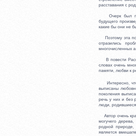
расставания с ро
Очерк был подг
будущего произве
какие бы они не б
Поэтому эта пове
отразились про
многочисленных ав
В повести Распу
словах очень мно
памяти, любви к р
Интересно, что 
выписаны любовно
поколения выписа
речь у них и без 
люди, родившиеся 
Автор очень крас
могучего дерева,
родной природе, 
является вмешате