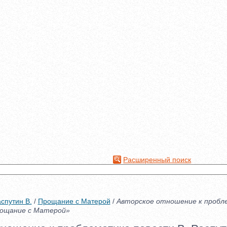
Расширенный поиск
спутин В.
/
Прощание с Матерой
/
Авторское отношение к пробл
рощание с Матерой»