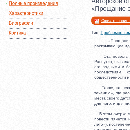
Авторское о
Полные произведения
«Прощание с
Характеристики
Скачать сочин
Биографии
Тип:
Проблемно-тем
Критика
«Прощание с М
раскрывающее идеи
Эта повесть явл
Распутин, оказал
его родными и б
последствиям, 
общественности н
Также, за нескол
течению», где рас
места своего детс
для него, и для ни
В этом очерке мы
повести тянется 
лето»), постепен
стремление вмест