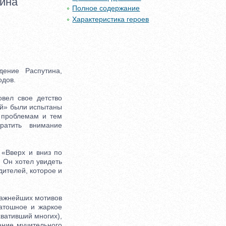
тина
Полное содержание
Характеристика героев
ние Распутина,
одов.
вел свое детство
ой» были испытаны
 проблемам и тем
ратить внимание
 «Вверх и вниз по
. Он хотел увидеть
дителей, которое и
важнейших мотивов
матошное и жаркое
вативший многих),
ание мучительного