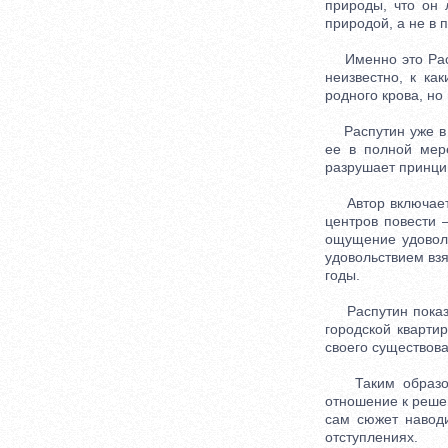
природы, что он 
природой, а не в 
Именно это Распу
неизвестно, к ка
родного крова, но
Распутин уже в 8
ее в полной мер
разрушает принцип
Автор включает 
центров повести –
ощущение удоволь
удовольствием вз
годы.
Распутин показыв
городской кварти
своего существова
Таким образом, 
отношение к решен
сам сюжет навод
отступлениях.