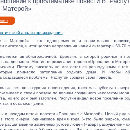
тношение к проблематике повести В. Распу
 Матерой»
ение
атический анализ произведения
атерой» - это одновременно и значительное произведе
 писателя, и итог целого направления нашей литературы 60-70 г
яется автобиографичной. Деревня, в которой родился и про
ась на дне моря. Многие переживания героев «Прощания с Матер
лизкими. Поэтому писатель не мог остаться равнодушным к тем
которые принесло затопление родного дома. И чтобы об
а создавшиеся проблемы, Распутин создает свою повесть.
ько лет до создания произведения, писатель публикует очерк
сказывает о своей поездке по волнам созданного человеком моря
тва, но его дом был затоплен. Распутин видел новое поселение ро
х так и осталось чужим.
 и находим истоки повести «Прощание с Матерой». Целый ряд 
из этого очерка: одинаковое время года («это было жаркое, су
ное расшатывание жизненных устоев людей («азарт разрушений» ох
е преодолеть горе (сборы стариков у Дарьи с самоваром), опис