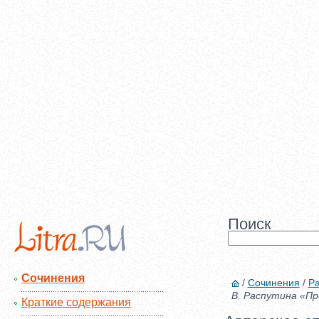
Поиск
Сочинения
/
Сочинения
/
Ра
В. Распутина «П
Краткие содержания