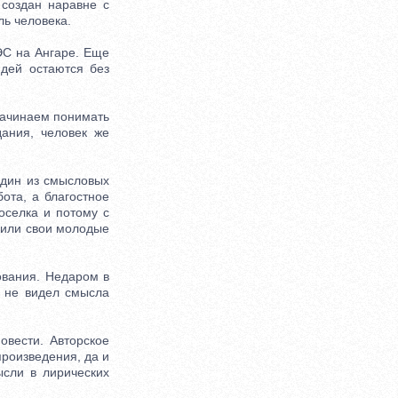
 создан наравне с
ль человека.
ЭС на Ангаре. Еще
юдей остаются без
начинаем понимать
ания, человек же
дин из смысловых
бота, а благостное
оселка и потому с
нили свои молодые
ования. Недаром в
о не видел смысла
вести. Авторское
произведения, да и
сли в лирических