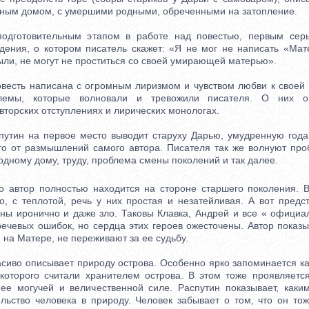
дным домом, с умершими родными, обреченными на затопление.
отовительным этапом в работе над повестью, первым серь
дения, о котором писатель скажет: «Я не мог не написать «Мате
ыли, не могут не проститься со своей умирающей матерью».
сть написана с огромным лиризмом и чувством любви к своей 
блемы, которые волновали и тревожили писателя. О них 
торских отступлениях и лирических монологах.
тин на первое место выводит старуху Дарью, умудренную года
го от размышлений самого автора. Писателя так же волнуют пр
одному дому, труду, проблема смены поколений и так далее.
автор полностью находится на стороне старшего поколения. Вс
, с теплотой, речь у них простая и незатейливая. А вот предс
ны иронично и даже зло. Таковы Клавка, Андрей и все « официа
речевых ошибок, но сердца этих героев ожесточены. Автор показ
на Матере, не переживают за ее судьбу.
иво описывает природу острова. Особенно ярко запоминается ка
 которого считали хранителем острова. В этом тоже проявляетс
ее могучей и величественной силе. Распутин показывает, как
льство человека в природу. Человек забывает о том, что он тож