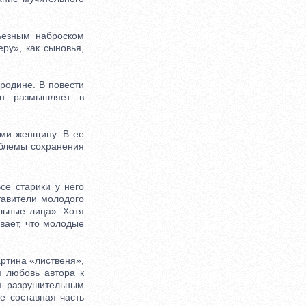
езным наброском
ру», как сыновья,
родине. В повести
он размышляет в
ми женщину. В ее
облемы сохранения
е старики у него
тавители молодого
льные лица». Хотя
ывает, что молодые
ртина «лиственя»,
я любовь автора к
им разрушительным
е составная часть