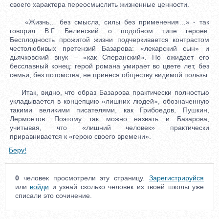
своего характера переосмыслить жизненные ценности.
«Жизнь… без смысла, силы без применения…» - так
говорил В.Г. Белинский о подобном типе героев.
Бесплодность прожитой жизни подчеркивается контрастом
честолюбивых претензий Базарова: «лекарский сын» и
дьячковский внук – «как Сперанский». Но ожидает его
бесславный конец: герой романа умирает во цвете лет, без
семьи, без потомства, не принеся обществу видимой пользы.
Итак, видно, что образ Базарова практически полностью
укладывается в концепцию «лишних людей», обозначенную
такими великими писателями, как Грибоедов, Пушкин,
Лермонтов. Поэтому так можно назвать и Базарова,
учитывая, что «лишний человек» практически
приравнивается к «герою своего времени».
Беру!
0
человек просмотрели эту страницу.
Зарегистрируйся
или
войди
и узнай сколько человек из твоей школы уже
списали это сочинение.