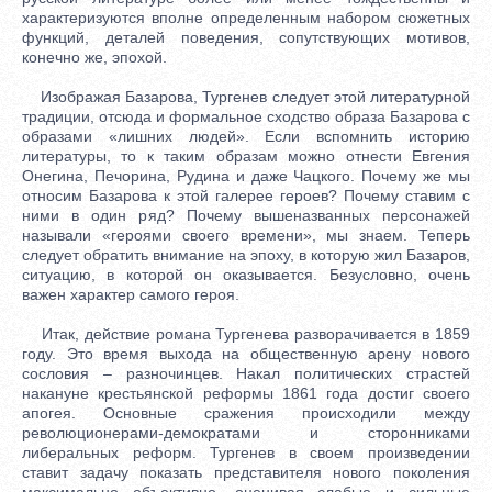
характеризуются вполне определенным набором сюжетных
функций, деталей поведения, сопутствующих мотивов,
конечно же, эпохой.
Изображая Базарова, Тургенев следует этой литературной
традиции, отсюда и формальное сходство образа Базарова с
образами «лишних людей». Если вспомнить историю
литературы, то к таким образам можно отнести Евгения
Онегина, Печорина, Рудина и даже Чацкого. Почему же мы
относим Базарова к этой галерее героев? Почему ставим с
ними в один ряд? Почему вышеназванных персонажей
называли «героями своего времени», мы знаем. Теперь
следует обратить внимание на эпоху, в которую жил Базаров,
ситуацию, в которой он оказывается. Безусловно, очень
важен характер самого героя.
Итак, действие романа Тургенева разворачивается в 1859
году. Это время выхода на общественную арену нового
сословия – разночинцев. Накал политических страстей
накануне крестьянской реформы 1861 года достиг своего
апогея. Основные сражения происходили между
революционерами-демократами и сторонниками
либеральных реформ. Тургенев в своем произведении
ставит задачу показать представителя нового поколения
максимально объективно, оценивая слабые и сильные