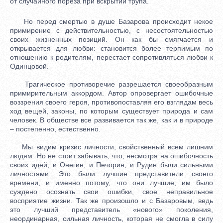
от случайного пореза при вскрытии трупа.
Но перед смертью в душе Базарова происходит некое
примирение с действительностью, с несостоятельностью
своих жизненных позиций. Он как бы смягчается и
открывается для любви: становится более терпимым по
отношению к родителям, перестает сопротивляться любви к
Одинцовой.
Трагическое противоречие разрешается своеобразным
примирительным аккордом. Автор опровергает ошибочные
воззрения своего героя, противопоставляя его взглядам весь
ход вещей, законы, по которым существует природа и сам
человек. В обществе все развивается так же, как и в природе
– постепенно, естественно.
Мы видим кризис личности, свойственный всем лишним
людям. Но не стоит забывать, что, несмотря на ошибочность
своих идей, и Онегин, и Печорин, и Рудин были сильными
личностями. Это были лучшие представители своего
времени, и именно потому, что они лучшие, им было
суждено осознать свои ошибки, свое неправильное
восприятие жизни. Так же произошло и с Базаровым, ведь
это лучший представитель «нового» поколения,
неординарная, сильная личность, которая не смогла в силу