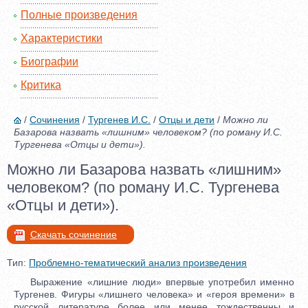
Полные произведения
Характеристики
Биографии
Критика
/
Сочинения
/
Тургенев И.С.
/
Отцы и дети
/
Можно ли
Базарова назвать «лишним» человеком? (по роману И.С.
Тургенева «Отцы и дети»).
Можно ли Базарова назвать «лишним»
человеком? (по роману И.С. Тургенева
«Отцы и дети»).
Скачать сочинение
Тип:
Проблемно-тематический анализ произведения
Выражение «лишние люди» впервые употребил именно
Тургенев. Фигуры «лишнего человека» и «героя времени» в
русской литературе более или менее тождественны и