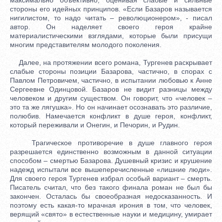
стороны его идейных принципов. «Если Базаров называется
нигилистом, то надо читать – революционером», - писал
автор. Он наделяет своего героя крайне
материалистическими взглядами, которые были присущи
многим представителям молодого поколения.
Далее, на протяжении всего романа, Тургенев раскрывает
слабые стороны позиции Базарова, частично, в спорах с
Павлом Петровичем, частично, в испытании любовью к Анне
Сергеевне Одинцовой. Базаров не видит разницы между
человеком и другим существом. Он говорит, что «человек –
это та же лягушка». Но он начинает осознавать это различие,
полюбив. Намечается конфликт в душе героя, конфликт,
который переживали и Онегин, и Печорин, и Рудин.
Трагическое противоречие в душе главного героя
разрешается единственно возможным в данной ситуации
способом – смертью Базарова. Душевный кризис и крушение
надежд испытали все вышеперечисленные «лишние люди».
Для своего героя Тургенев избрал особый вариант – смерть.
Писатель считал, что без такого финала роман не был бы
закончен. Осталась бы своеобразная недосказанность. И
поэтому есть какая-то мрачная ирония в том, что человек,
верящий «свято» в естественные науки и медицину, умирает