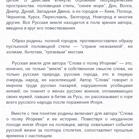
пространства: половецкая степь, “синее море”, Дон, Волга,
Днепр, Дунай, Западная Двина, а из городов — Киев, Полоцк,
Чернигов, Курск, Переславль, Белгород, Новгород и многие
другие. Вся Русская земля находится в поле зрения автора,
введена в круг его повествования.
Образ родины, полной городов, противопоставлен образу
пустынной половецкой степи — “стране незнаемой”, ее
холмам, болотам, “грязевым” местам.
Русская земля для автора “Слова о полку Игореве” — это,
конечно, не только “земля” в собственном смысле слова, не
только русская природа, русские города, это в первую
очередь народ, ее населяющий. Автор “Слова” говорит о
мирном труде русских пахарей, нарушенном усобицами
князей; он помнит о женах русских воинов, оплакивающих
своих мужей, павших в битве за Русь; он рассказывает о горе
всего русского народа после поражения Игоря.
Вместе с тем понятие родины включает для автора “Слова
о полку Игореве” и ее историю. Повествуя о неудачном
походе князя Игоря на половцев, автор охватывает события
русской жизни за полтора столетия, сопоставляет прошлые
времена с настоящим.