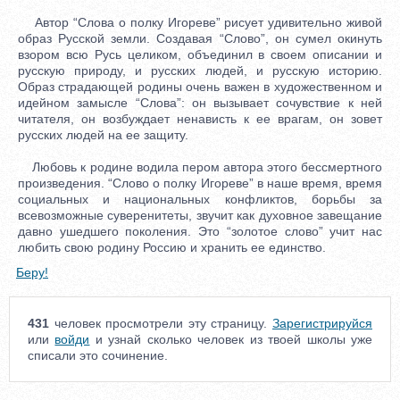
Автор “Слова о полку Игореве” рисует удивительно живой
образ Русской земли. Создавая “Слово”, он сумел окинуть
взором всю Русь целиком, объединил в своем описании и
русскую природу, и русских людей, и русскую историю.
Образ страдающей родины очень важен в художественном и
идейном замысле “Слова”: он вызывает сочувствие к ней
читателя, он возбуждает ненависть к ее врагам, он зовет
русских людей на ее защиту.
Любовь к родине водила пером автора этого бессмертного
произведения. “Слово о полку Игореве” в наше время, время
социальных и национальных конфликтов, борьбы за
всевозможные суверенитеты, звучит как духовное завещание
давно ушедшего поколения. Это “золотое слово” учит нас
любить свою родину Россию и хранить ее единство.
Беру!
431
человек просмотрели эту страницу.
Зарегистрируйся
или
войди
и узнай сколько человек из твоей школы уже
списали это сочинение.