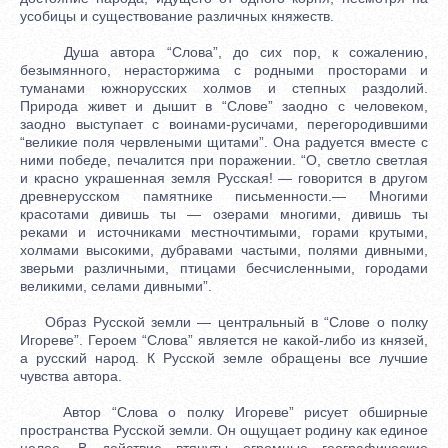
усобицы и существование различных княжеств.
Душа автора “Слова”, до сих пор, к сожалению,
безымянного, нерасторжима с родными просторами и
туманами южнорусских холмов и степных раздолий.
Природа живет и дышит в “Слове” заодно с человеком,
заодно выступает с воинами-русичами, перегородившими
“великие поля червлеными щитами”. Она радуется вместе с
ними победе, печалится при поражении. “О, светло светлая
и красно украшенная земля Русская! — говорится в другом
древнерусском памятнике письменности.— Многими
красотами дивишь ты — озерами многими, дивишь ты
реками и источниками местночтимыми, горами крутыми,
холмами высокими, дубравами частыми, полями дивными,
зверьми различными, птицами бесчисленными, городами
великими, селами дивными”.
Образ Русской земли — центральный в “Слове о полку
Игореве”. Героем “Слова” является не какой-либо из князей,
а русский народ. К Русской земле обращены все лучшие
чувства автора.
Автор “Слова о полку Игореве” рисует обширные
пространства Русской земли. Он ощущает родину как единое
целое. В действие втянуты огромные географические