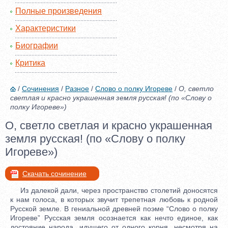
Полные произведения
Характеристики
Биографии
Критика
/
Сочинения
/
Разное
/
Слово о полку Игореве
/
О, светло
светлая и красно украшенная земля русская! (по «Слову о
полку Игореве»)
О, светло светлая и красно украшенная
земля русская! (по «Слову о полку
Игореве»)
Скачать сочинение
Из далекой дали, через пространство столетий доносятся
к нам голоса, в которых звучит трепетная любовь к родной
Русской земле. В гениальной древней поэме “Слово о полку
Игореве” Русская земля осознается как нечто единое, как
достояние народа, идущего от одного корня, несмотря на