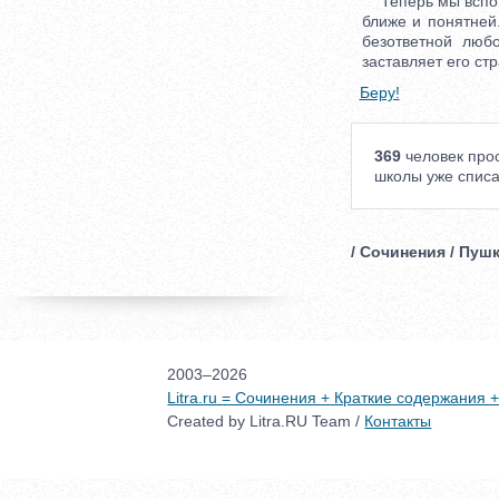
Теперь мы вспомн
ближе и понятней.
безответной люб
заставляет его ст
Беру!
369
человек прос
школы уже списа
/ Сочинения / Пуш
2003–2026
Litra.ru = Сочинения + Краткие содержания
Created by Litra.RU Team /
Контакты