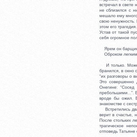
встречал в свете 
не сблизился с н
мешало ему многое
свою ненужность. 
этом его трагедия
Устав от такой пу
себя огромное пол
Ярем он барщин
Оброком легким 
И только. Может 
бранился, в окно 
“их разговоры о в
Это совершенно 
Онегине: “Сосед 
пребольшими...”. 
вроде бы ожил. 
знакомстве с сест
Встретились два ч
верит в счастье,
После стольких ле
трагическое неп
отповедь Татьяне 