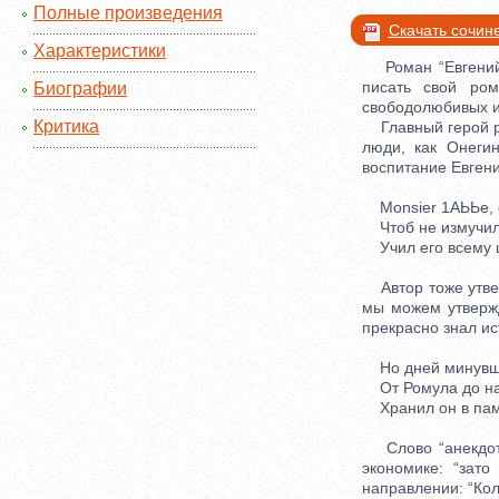
Полные произведения
Скачать сочин
Характеристики
Роман “Евгений 
писать свой ро
Биографии
свободолюбивых ид
Критика
Главный герой ро
люди, как Онеги
воспитание Евгени
Моnsier 1АЬЬе, ф
Чтоб не измучило
Учил его всему ш
Автор тоже утверж
мы можем утвержд
прекрасно знал ис
Но дней минувш
От Ромула до на
Хранил он в памя
Слово “анекдот” 
экономике: “зат
направлении: “Коль