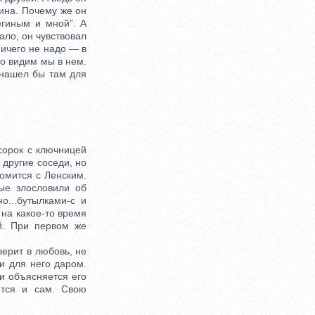
кина. Почему же он
егиным и мной”. А
ало, он чувствовал
ничего не надо — в
то видим мы в нем.
, нашел бы там для
сорок с ключницей
 другие соседи, но
комится с Ленским.
ые злословили об
о...бутылками-с и
 на какое-то время
й. При первом же
верит в любовь, не
и для него даром.
 и объясняется его
ется и сам. Свою