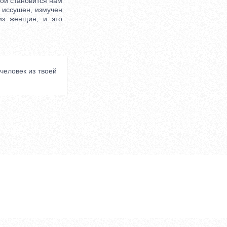
ой становится нам
, иссушен, измучен
из женщин, и это
 человек из твоей