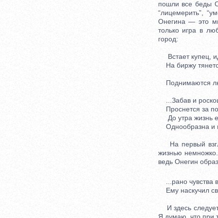
пошли все беды Он
“лицемерить”, “у
Онегина — это ми
только игра в лю
город:
Встает купец, ид
На биржу тянется
Поднимаются люди
...Забав и роско
Проснется за пол
До утра жизнь ег
Однообразна и п
На первый взгля
жизнью немножко.
ведь Онегин обра
...рано чувства в
Ему наскучил све
И здесь следует о
Я думаю, что при 