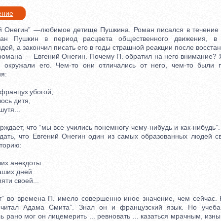
ение
Онегин” —любимое детище Пушкина. Роман писался в течение в
ман Пушкин в период расцвета общественного движения, в 
ей, а закончил писать его в годы страшной реакции после восстан
мана — Евгений Онегин. Почему П. обратил на него внимание? Я
н окружали его. Чем-то они отличались от него, чем-то были 
я:
ранцуз убогой,
сь дитя,
утя...
дает, что “мы все учились понемногу чему-нибудь и как-нибудь”.
ать, что Евгений Онегин один из самых образованных людей с
торию:
их анекдоты
ших дней
ти своей...
во времена П. имело совершенно иное значение, чем сейчас. 
о читал Адама Смита”. Знал он и французский язык. Но учеб
 рано мог он лицемерить ... ревновать ... казаться мрачным, изныв