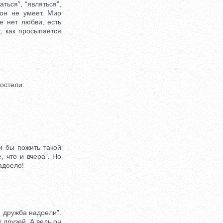
ться”, “являться”,
 он не умеет. Мир
е нет любви, есть
, как просыпается
остели:
 бы пожить такой
 что и вчера”. Но
адоело!
и дружба надоели”.
 друзей. А ведь он