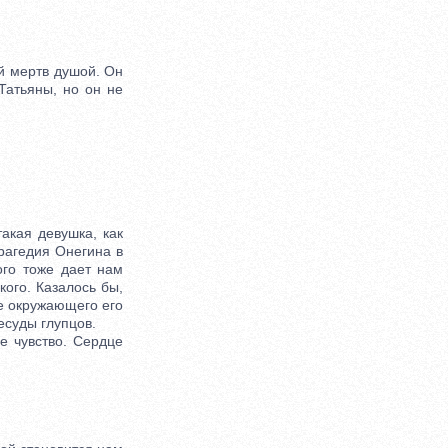
й мертв душой. Он
Татьяны, но он не
кая девушка, как
трагедия Онегина в
ого тоже дает нам
ого. Казалось бы,
ше окружающего его
есуды глупцов.
 чувство. Сердце