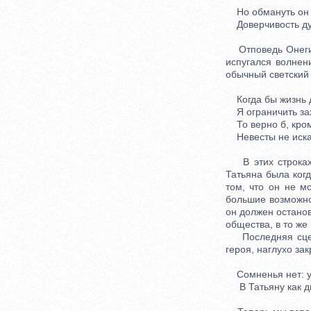
Но обмануть он 
Доверчивость ду
Отповедь Онегина
испугался волнен
обычный светский 
Когда бы жизнь 
Я ограничить зах
То верно б, кром
Невесты не искал
В этих строках 
Татьяна была когд
том, что он не м
большие возможно
он должен останов
общества, в то же
Последняя сцена
героя, наглухо за
Сомненья нет: у
В Татьяну как ди