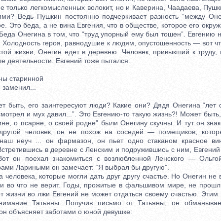
не только легкомысленных волокит, но и Каверина, Чаадаева, Пуш
ими? Ведь Пушкин постоянно подчеркивает разность “между Он
. Это беда, а не вина Евгения, что в обществе, которое его окруж
Беда Онегина в том, что “труд упорный ему был тошен”. Евгению 
. Холодность героя, равнодушие к людям, опустошенность — вот ч
стой жизни, Онегин едет в деревню. Человек, привыкший к труду
е деятельности. Евгений тоже пытался:
ы старинной
заменил...
быть, его заинтересуют люди? Какие они? Дядя Онегина “лет 
смотрел и мух давил...”. Это Евгению-то такую жизнь?! Может быть,
ине, о псарне, о своей родне” были Онегину скучны. И тут он зна
другой человек, он не похож на соседей — помещиков, котор
наш неуч ... он фармазон, он пьет одно стаканом красное вин
Встретившись в деревне с Ленским и подружившись с ним, Евгений
Вот он поехал знакомиться с возлюбленной Ленского — Ольго
рами Лариными он замечает: “Я выбрал бы другую”.
еловека, которые могли дать друг другу счастье. Но Онегин не 
 ни во что не верит. Годы, прожитые в фальшивом мире, не прошл
т жизни во лжи Евгений не может отдаться своему счастью. Этим
онимание Татьяны. Получив письмо от Татьяны, он обманыва
он объясняет заботами о юной девушке: