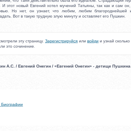
им, что Таня действительно была его идеалом. Страдающий гер
 И этот новый Евгений хотел мучений Татьяны, так как и сам он
овью. Но нет, он узнает, что любим, любим благороднейшей 
радать. Вот в такую трудную злую минуту и оставляет его Пушкин.
мотрели эту страницу.
Зарегистрируйся
или
войди
и узнай сколько
ли это сочинение.
кин А.С. / Евгений Онегин / «Евгений Онегин» - детище Пушкина
 + Биографии