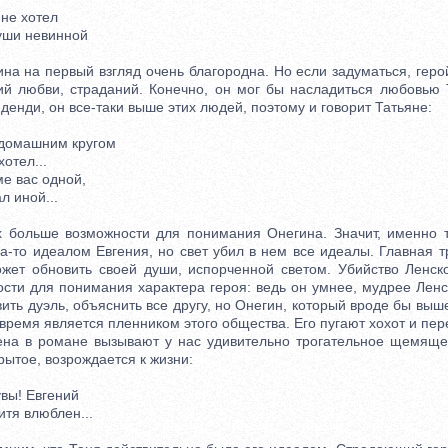
не хотел
ши невинной
 на первый взгляд очень благородна. Но если задуматься, геро
ий любви, страданий. Конечно, он мог бы насладиться любовью 
денди, он все-таки выше этих людей, поэтому и говорит Татьяне:
домашним кругом
отел...
е вас одной,
 иной...
больше возможности для понимания Онегина. Значит, именно та
а-то идеалом Евгения, но свет убил в нем все идеалы. Главная 
ожет обновить своей души, испорченной светом. Убийство Ленск
сти для понимания характера героя: ведь он умнее, мудрее Ленск
ить дуэль, объяснить все другу, но Онегин, который вроде бы вы
 время является пленником этого общества. Его пугают хохот и пер
 в романе вызывают у нас удивительно трогательное щемящее
крытое, возрождается к жизни:
вы! Евгений
тя влюблен...