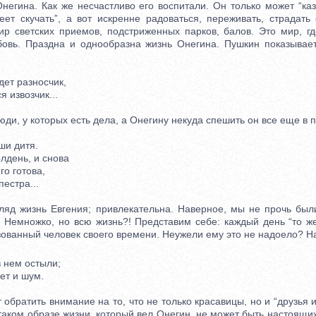
егина. Как же несчастливо его воспитали. Он только может “каза
меет скучать”, а вот искренне радоваться, переживать, страдать
р светских приемов, подстриженных парков, балов. Это мир, гд
бовь. Праздна и однообразна жизнь Онегина. Пушкин показывает
ет разносчик,
 извозчик...
, у которых есть дела, а Онегину некуда спешить он все еще в п
ши дитя.
день, и снова
о готова,
естра...
д жизнь Евгения; привлекательна. Наверное, мы не прочь были
 Немножко, но всю жизнь?! Представим себе: каждый день “то же,
зованный человек своего времени. Неужели ему это не надоело? Н
 нем остыли;
т и шум.
братить внимание на то, что не только красавицы, но и “друзья 
таком образе жизни, который вел Онегин, не может быть настоящих