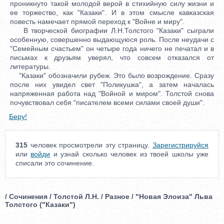
проникнуто такой молодой верой в стихийную силу жизни и
ее торжество, как "Казаки". И в этом смысле кавказская
повесть намечает прямой переход к "Войне и миру".
В творческой биографии Л.Н.Толстого "Казаки" сыграли
особенную, совершенно выдающуюся роль. После неудачи с
"Семейным счастьем" он четыре года ничего не печатал и в
письмах к друзьям уверял, что совсем отказался от
литературы.
"Казаки" обозначили рубеж. Это было возрождение. Сразу
после них увидел свет "Поликушка", а затем началась
напряженная работа над "Войной и миром". Толстой снова
почувствовал себя "писателем всеми силами своей души".
Беру!
315
человек просмотрели эту страницу.
Зарегистрируйся
или
войди
и узнай сколько человек из твоей школы уже
списали это сочинение.
/ Сочинения / Толстой Л.Н. / Разное / "Новая Элоиза" Льва
Толстого ("Казаки")