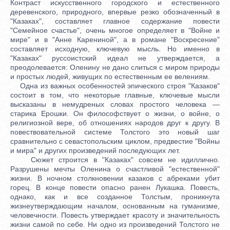
Контраст искусственного городского и естественного
деревенского, природного, впервые резко обозначенный в
"Казаках", составляет главное содержание повести
"Семейное счастье", очень многое определяет в "Войне и
мире" и в "Анне Карениной", а в романе "Воскресение"
составляет исходную, ключевую мысль. Но именно в
"Казаках" руссоистский идеал не утверждается, а
преодолевается: Оленину не дано слиться с миром природы
и простых людей, живущих по естественным ее велениям.
Одна из важных особенностей эпического строя "Казаков"
состоит в том, что некоторые главные, ключевые мысли
высказаны в немудреных словах простого человека —
старика Ерошки. Он философствует о жизни, о войне, о
религиозной вере, об отношениях народов друг к другу. В
повествовательной системе Толстого это новый шаг
сравнительно с севастопольским циклом, предвестие "Войны
и мира" и других произведений последующих лет.
Сюжет строится в "Казаках" совсем не идиллично.
Разрушены мечты Оленина о счастливой "естественной"
жизни. В ночном столкновении казаков с абреками убит
горец. В конце повести опасно ранен Лукашка. Повесть,
однако, как и все созданное Толстым, проникнута
жизнеутверждающим началом, основанным на гуманизме,
человечности. Повесть утверждает красоту и значительность
жизни самой по себе. Ни одно из произведений Толстого не