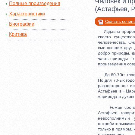
Человек и п
Полные произведения
(Астафьев, Р
Характеристики
Скачать сочин
Биографии
Издавна природа
Критика
своего существо
человечества. Он
сменяющие друг д
добро природы, да
часть природы. Т
произведения совр
До 60-70гг. глав
Но для 70-ых год
разносторонне ис
Астафьев в «Цар
«природа и духовн
Роман состоит и
Астафьев говори
невосполнимый 
потребительским
только в прямом, 
рассуждения.