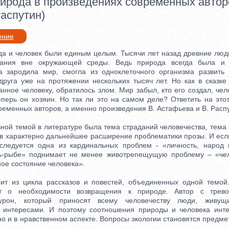
рирода в произведениях современных автор
аспутин)
ение
 и человек были единым целым. Тысячи лет назад древние люди
вания вне окружающей среды. Ведь природа всегда была и
а зародила мир, смогла из одноклеточного организма развить
руга уже на протяжении нескольких тысяч лет. Но как в сказке
нное человеку, обратилось злом. Мир забыл, кто его создал, чел
еперь он хозяин. Но так ли это на самом деле? Ответить на это
еменных авторов, а именно произведения В. Астафьева и В. Расп
ной темой в литературе была тема страданий человечества, тема 
ов характерно дальнейшее расширение проблематики прозы. И если
следуется одна из кардинальных проблем - «личность, народ 
ь-рыбе» поднимает не менее животрепещущую проблему – «чел
ое состояние человека».
з цикла рассказов и повестей, объединенных одной темой.
т о необходимости возвращения к природе. Автор с трево
урон, который приносят всему человечеству люди, живу
и интересами. И поэтому соотношения природы и человека инте
но и в нравственном аспекте. Вопросы экологии становятся пред