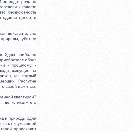
И он ведет речь не
ловеческих качеств
то бездуховность
в единое целое, и
ы действительно
 природы, губит ее
». Здесь наиболее
приобретает образ
нии к прошлому, к
 люди, живущие на
риков, где каждый
мерших. Распутин
ого своей памятью.
оенной квартирой?
, где «лежат» его
ка и природы одна
овека с окружающей
оторой происходит