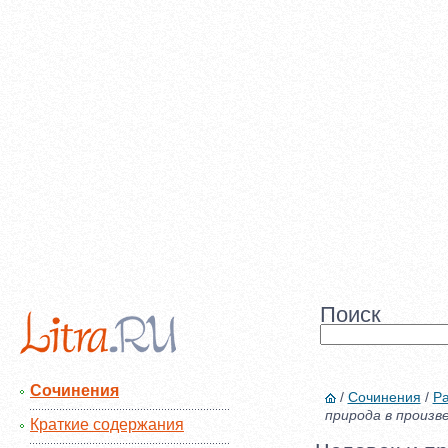
Поиск
Сочинения
/
Сочинения
/
Р
природа в произв
Краткие содержания