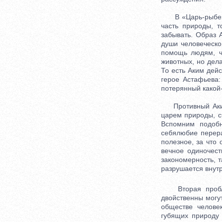
В «Царь-рыбе» А
часть природы, 
забывать. Образ 
души человеческо
помощь людям, чу
животных, но дела
То есть Аким дейс
герое Астафьева:
потерянный какой-
Противный Акиму 
царем природы, сч
Вспомним подобн
себялюбие перера
полезное, за что
вечное одиночест
закономерность, т
разрушается внутр
Вторая проблем
двойственны могу
обществе челове
губящих природу 