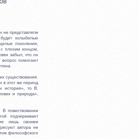
ов
 не представляли
 будет колыбелью
 целые поколения,
 с плохим концом,
овек забыл, что он
т вопрос помогают
утина.
их существования.
 в этот же период
и история», то В.
овек и природа»,
 В повествовании
гой подчеркивает
щие лишь своими
ресуют автора не
метом философского