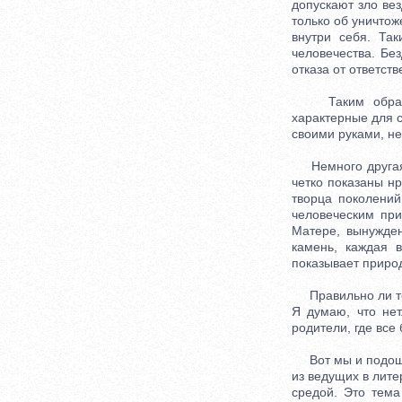
допускают зло вез
только об уничтож
внутри себя. Та
человечества. Бе
отказа от ответств
Таким образом,
характерные для с
своими руками, не 
Немного другая п
четко показаны н
творца поколений
человеческим при
Матере, вынужден
камень, каждая 
показывает природ
Правильно ли то,
Я думаю, что нет
родители, где все 
Вот мы и подошли
из ведущих в лите
средой. Это тема