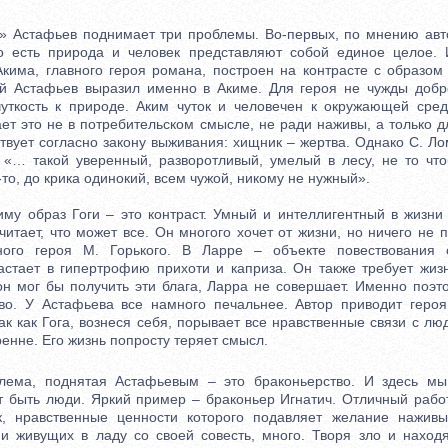
стафьев поднимает три проблемы. Во-первых, по мнению автор
то есть природа и человек представляют собой единое целое. 
Акима, главного героя романа, построен на контрасте с образом 
й Астафьев выразил именно в Акиме. Для героя не чужды добр
ткость к природе. Аким чуток и человечен к окружающей сред
ет это не в потребительском смысле, не ради наживы, а только 
твует согласно закону выживания: хищник – жертва. Однако С. Л
 «… такой уверенный, разворотливый, умелый в лесу, не то чт
то, до крика одинокий, всем чужой, никому не нужный».
образ Гоги – это контраст. Умный и интеллигентный в жизни 
итает, что может все. Он многого хочет от жизни, но ничего не 
ого героя М. Горького. В Ларре – объекте повествования с
стает в гипертрофию прихоти и каприза. Он также требует жизн
 он мог бы получить эти блага, Ларра не совершает. Именно поэт
во. У Астафьева все намного печальнее. Автор приводит героя
ак как Гога, вознеся себя, порывает все нравственные связи с л
енне. Его жизнь попросту теряет смысл.
а, поднятая Астафьевым – это браконьерство. И здесь мы 
т быть люди. Яркий пример – браконьер Игнатич. Отличный рабо
к, нравственные ценности которого подавляет желание наживы
и живущих в ладу со своей совесть, много. Творя зло и наход