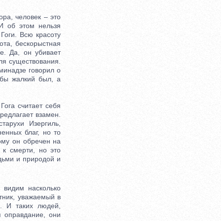
а, человек – это
И об этом нельзя
Гоги. Всю красоту
ота, бескорыстная
е. Да, он убивает
для существования.
оминадзе говорил о
обы жалкий был, а
Гога считает себя
предлагает взамен.
тарухи Изергиль,
енных благ, но то
ому он обречен на
 к смерти, но это
юдьми и природой и
видим насколько
тник, уважаемый в
. И таких людей,
я оправдание, они