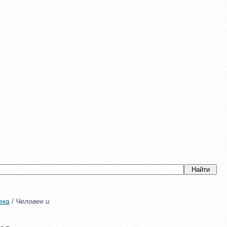
ека
/
Человек и