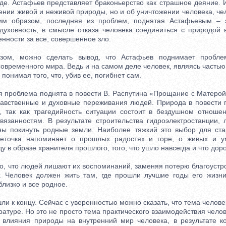
де. Астафьев представляет браконьерство как страшное деяние. 
ении живой и неживой природы, но и об уничтожении человека, че
ким образом, последняя из проблем, поднятая Астафьевым – э
здуховность, в смысле отказа человека соединиться с природой 
енности за все, совершенное зло.
 можно сделать вывод, что Астафьев поднимает проблем
овременного мира. Ведь и на самом деле человек, являясь частью
понимая того, что, убив ее, погибнет сам.
роблема поднята в повести В. Распутина «Прощание с Матерой
равственные и духовные переживания людей. Природа в повести 
, так как трагедийность ситуации состоит в бездушном отноше
вязанностям. В результате строительства гидроэлектростанции,
ы покинуть родные земли. Наиболее тяжкий это выбор для ста
веточка напоминает о прошлых радостях и горе, о живых и у
у в образе хранителя прошлого, того, что ушло навсегда и что дор
 что людей лишают их воспоминаний, заменяя потерю благоустр
. Человек должен жить там, где прошли лучшие годы его жизни
близко и все родное.
 к концу. Сейчас с уверенностью можно сказать, что тема челове
ратуре. Но это не просто тема практического взаимодействия чел
 влияния природы на внутренний мир человека, в результате к